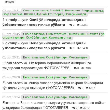
5796
03 окт, 19:31
Спорт курашлари, Бокс/ММА, Велоспорт, Енгил атлетика,
Оғир атлетика, Шахмат, Футбол, От Спорти, Осиё ўйинлари
4 октябрь куни Осиё ўйинларида қатнашадиган
ўзбекистонлик спортчилар рўйхати
2
15331
01 окт, 20:45
Енгил атлетика, Оғир атлетика, Эшкак эшиш, Шахмат, Сув
спорти турлари, Осиё ўйинлари, Камондан отиш
2 октябрь куни Осиё ўйинларида қатнашадиган
ўзбекистонлик спортчилар рўйхати
0
16468
01 окт, 20:21
Енгил атлетика, Осиё ўйинлари, Фотогалерея
Енгил атлетика. Екатерина Воронинанинг иштироки ва
тақдирлаш маросимидан ФОТОГАЛЕРЕЯ
0
3943
01 окт, 20:00
Енгил атлетика, Осиё ўйинлари, Фотогалерея
Енгил атлетика. Анвар Анваров узунликка сакраш баҳсларини
тўртинчи ўринда якунлади (ФОТОГАЛЕРЕЯ)
0
5817
01 окт, 13:34
Енгил атлетика, Осиё ўйинлари, Фотогалерея
Екатерина Воронина иштирокидаги узунликка сакраш ва найза
улоқтириш баҳсларидан ФОТОГАЛЕРЕЯ
0
3270