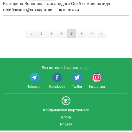
Екатерина Воронина Таиланддаги Осиё чемпионатида
ғолибликни қўлга киритди!
0
4604
«
4
5
6
7
8
9
»
Биз ижтимоий тармоқларда::
Telegram
Facebook
Twitter
Instagram
Фойдаланувчи шартномаси
Алоқа
Privacy
Тўлиқ версия