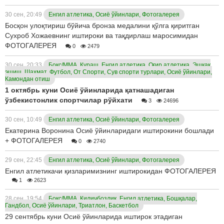
30 сен, 20:49
Енгил атлетика, Осиё ўйинлари, Фотогалерея
Босқон улоқтириш бўйича бронза медалини қўлга қиритган
Сухроб Хожаевнинг иштироки ва тақдирлаш маросимидан
ФОТОГАЛЕРЕЯ
0
2479
30 сен, 20:33
Бокс/ММА, Кураш, Енгил атлетика, Оғир атлетика, Эшкак
эшиш, Шахмат, Футбол, От Спорти, Сув спорти турлари, Осиё ўйинлари,
Камондан отиш
1 октябрь куни Осиё ўйинларида қатнашадиган
ўзбекистонлик спортчилар рўйхати
3
24696
30 сен, 10:49
Енгил атлетика, Осиё ўйинлари, Фотогалерея
Екатерина Воронина Осиё ўйинларидаги иштирокини бошлади
+ ФОТОГАЛЕРЕЯ
0
2740
29 сен, 22:45
Енгил атлетика, Осиё ўйинлари, Фотогалерея
Енгил атлетикачи қизларимизнинг иштирокидан ФОТОГАЛЕРЕЯ
1
2623
28 сен, 19:54
Бокс/ММА, Қиличбозлик, Енгил атлетика, Бошқалар,
Гандбол, Осиё ўйинлари, Триатлон, Баскетбол
29 сентябрь куни Осиё ўйинларида иштирок этадиган