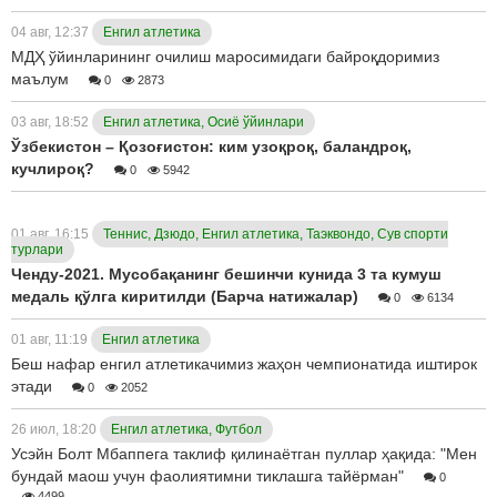
04 авг, 12:37
Енгил атлетика
МДҲ ўйинларининг очилиш маросимидаги байроқдоримиз
маълум
0
2873
03 авг, 18:52
Енгил атлетика, Осиё ўйинлари
Ўзбекистон – Қозоғистон: ким узоқроқ, баландроқ,
кучлироқ?
0
5942
01 авг, 16:15
Теннис, Дзюдо, Енгил атлетика, Таэквондо, Сув спорти
турлари
Ченду-2021. Мусобақанинг бешинчи кунида 3 та кумуш
медаль қўлга киритилди (Барча натижалар)
0
6134
01 авг, 11:19
Енгил атлетика
Беш нафар енгил атлетикачимиз жаҳон чемпионатида иштирок
этади
0
2052
26 июл, 18:20
Енгил атлетика, Футбол
Усэйн Болт Мбаппега таклиф қилинаётган пуллар ҳақида: "Мен
бундай маош учун фаолиятимни тиклашга тайёрман"
0
4499