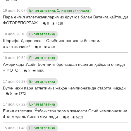
19 июл, 10:07
Енгил атлетика, Олимпия ўйинлари
Пара енгил атлетикачиларимиз ёруғ юз билан Ватанга қайтишди
ФОТОРЕПОРТАЖ
0
4618
18 июл, 20:10
Енгил атлетика
Шарифа Давронова – Осиёнинг энг яхши ёш енгил
атлетикачиси!
0
4328
18 июл, 10:52
Енгил атлетика
Америкада Усэйн Болтнинг бронзадан ясалган ҳайкали очилди
+ ФОТО
0
4555
17 июл, 09:28
Енгил атлетика
Бугун икки пара атлетимиз жаҳон чемпионатида стартга чиқади
0
3772
17 июл, 07:22
Енгил атлетика
Енгил атлетика. Ўзбекистон терма жамоаси Осиё чемпионатини
4 та медаль билан якунлади
0
5253
15 июл, 21:48
Енгил атлетика