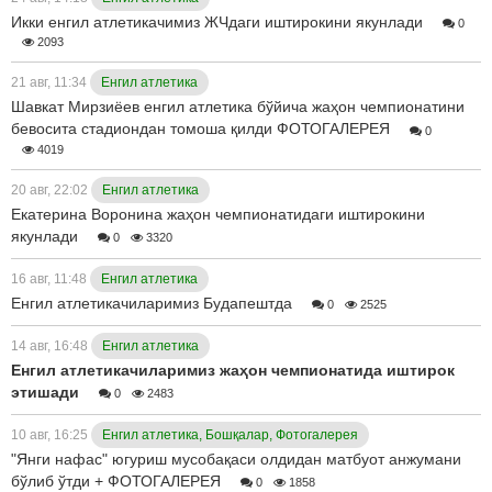
Икки енгил атлетикачимиз ЖЧдаги иштирокини якунлади
0
2093
21 авг, 11:34
Енгил атлетика
Шавкат Мирзиёев енгил атлетика бўйича жаҳон чемпионатини
бевосита стадиондан томоша қилди ФОТОГАЛЕРЕЯ
0
4019
20 авг, 22:02
Енгил атлетика
Екатерина Воронина жаҳон чемпионатидаги иштирокини
якунлади
0
3320
16 авг, 11:48
Енгил атлетика
Енгил атлетикачиларимиз Будапештда
0
2525
14 авг, 16:48
Енгил атлетика
Енгил атлетикачиларимиз жаҳон чемпионатида иштирок
этишади
0
2483
10 авг, 16:25
Енгил атлетика, Бошқалар, Фотогалерея
"Янги нафас" югуриш мусобақаси олдидан матбуот анжумани
бўлиб ўтди + ФОТОГАЛЕРЕЯ
0
1858