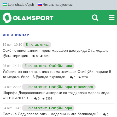
Lotinchada o'qish
Читать на русском
ЯНГИЛИКЛАР
15 ноя, 10:10
Енгил атлетика
Осиё чемпионатининг ярим марафон дастурида 2 та медаль
қўлга киритдик
0
1810
05 окт, 14:41
Енгил атлетика, Осиё ўйинлари
Ўзбекистон енгил атлетика терма жамоаси Осиё ўйинларини 5
та медаль билан 6-ўринда якунлади
0
3706
04 окт, 22:32
Енгил атлетика, Осиё ўйинлари, Фотогалерея
Шарифа Давронованинг иштироки ва тақдирлаш маросимидан
ФОТОГАЛЕРЕЯ
0
3354
04 окт, 13:42
Енгил атлетика, Осиё ўйинлари
Сафина Садуллаева олтин медални кимга бағишлади?
0