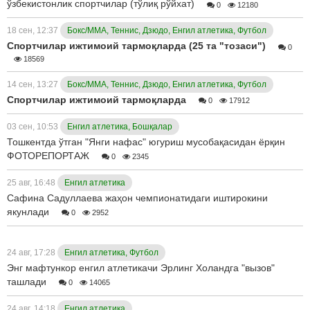
ўзбекистонлик спортчилар (тўлиқ рўйхат)
0
12180
18 сен, 12:37
Бокс/ММА, Теннис, Дзюдо, Енгил атлетика, Футбол
Спортчилар ижтимоий тармоқларда (25 та "тозаси")
0
18569
14 сен, 13:27
Бокс/ММА, Теннис, Дзюдо, Енгил атлетика, Футбол
Спортчилар ижтимоий тармоқларда
0
17912
03 сен, 10:53
Енгил атлетика, Бошқалар
Тошкентда ўтган "Янги нафас" югуриш мусобақасидан ёрқин
ФОТОРЕПОРТАЖ
0
2345
25 авг, 16:48
Енгил атлетика
Сафина Садуллаева жаҳон чемпионатидаги иштирокини
якунлади
0
2952
24 авг, 17:28
Енгил атлетика, Футбол
Энг мафтункор енгил атлетикачи Эрлинг Холандга "вызов"
ташлади
0
14065
24 авг, 14:18
Енгил атлетика