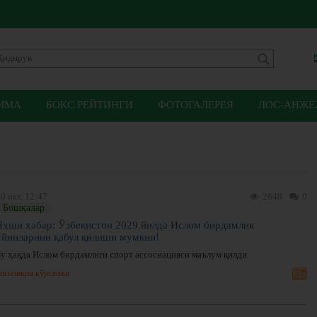
ММА
БОКС РЕЙТИНГИ
ФОТОГАЛЕРЕЯ
ЛОС-АНЖЕЛ
0 окт, 12:47
2848
0
Бошқалар
Яхши хабар: Ўзбекистон 2029 йилда Ислом бирдамлик
ўйинларини қабул қилиши мумкин!
Бу ҳақда Ислом бирдамлиги спорт ассосиацияси маълум қилди.
нгиликни кўрсатиш