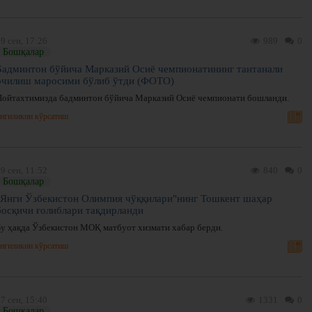
9 сен, 17:26
989
0
Бошқалар
Бадминтон бўйича Марказий Осиё чемпионатининг тантанали
очилиш маросими бўлиб ўтди (ФОТО)
Пойтахтимизда бадминтон бўйича Марказий Осиё чемпионати бошланди.
нгиликни кўрсатиш
9 сен, 11:52
840
0
Бошқалар
"Янги Ўзбекистон Олимпия чўққилари"нинг Тошкент шаҳар
босқичи ғолиблари тақдирланди
Бу ҳақда Ўзбекистон МОҚ матбуот хизмати хабар берди.
нгиликни кўрсатиш
7 сен, 15:40
1331
0
Бошқалар