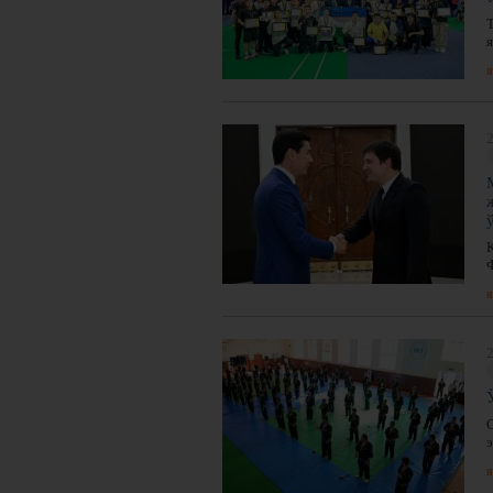
я
я
2
я
2
э
я