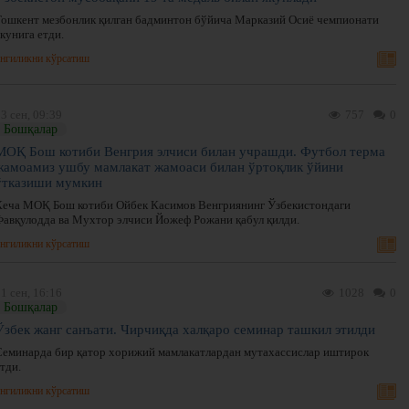
Тошкент мезбонлик қилган бадминтон бўйича Марказий Осиё чемпионати
кунига етди.
нгиликни кўрсатиш
3 сен, 09:39
757
0
Бошқалар
МОҚ Бош котиби Венгрия элчиси билан учрашди. Футбол терма
жамоамиз ушбу мамлакат жамоаси билан ўртоқлик ўйини
ўтказиши мумкин
Кеча МОҚ Бош котиби Ойбек Касимов Венгриянинг Ўзбекистондаги
Фавқулодда ва Мухтор элчиси Йожеф Рожани қабул қилди.
нгиликни кўрсатиш
1 сен, 16:16
1028
0
Бошқалар
Ўзбек жанг санъати. Чирчиқда халқаро семинар ташкил этилди
Семинарда бир қатор хорижий мамлакатлардан мутахассислар иштирок
тди.
нгиликни кўрсатиш