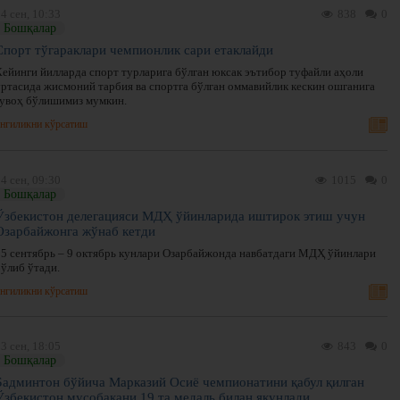
4 сен, 10:33
838
0
Бошқалар
Спорт тўгараклари чемпионлик сари етаклайди
Кейинги йилларда спорт турларига бўлган юксак эътибор туфайли аҳоли
ўртасида жисмоний тарбия ва спортга бўлган оммавийлик кескин ошганига
гувоҳ бўлишимиз мумкин.
нгиликни кўрсатиш
4 сен, 09:30
1015
0
Бошқалар
Ўзбекистон делегацияси МДҲ ўйинларида иштирок этиш учун
Озарбайжонга жўнаб кетди
25 сентябрь – 9 октябрь кунлари Озарбайжонда навбатдаги МДҲ ўйинлари
бўлиб ўтади.
нгиликни кўрсатиш
3 сен, 18:05
843
0
Бошқалар
Бадминтон бўйича Марказий Осиё чемпионатини қабул қилган
Ўзбекистон мусобақани 19 та медаль билан якунлади