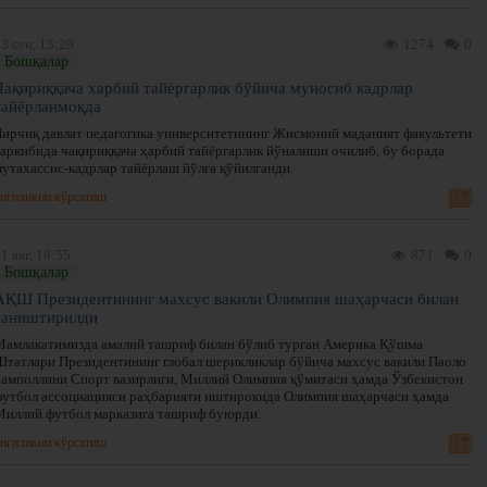
3 сен, 13:29
1274
0
Бошқалар
Чақириққача харбий тайёргарлик бўйича муносиб кадрлар
тайёрланмоқда
Чирчиқ давлат педагогика университетининг Жисмоний маданият факультети
таркибида чақириққача ҳарбий тайёргарлик йўналиши очилиб, бу борада
мутахассис-кадрлар тайёрлаш йўлга қўйилганди.
нгиликни кўрсатиш
1 авг, 18:55
871
0
Бошқалар
АҚШ Президентининг махсус вакили Олимпия шаҳарчаси билан
таништирилди
Мамлакатимизда амалий ташриф билан бўлиб турган Америка Қўшма
Штатлари Президентининг глобал шерикликлар бўйича махсус вакили Паоло
Замполлини Спорт вазирлиги, Миллий Олимпия қўмитаси ҳамда Ўзбекистон
футбол ассоциацияси раҳбарияти иштирокида Олимпия шаҳарчаси ҳамда
Миллий футбол марказига ташриф буюрди.
нгиликни кўрсатиш