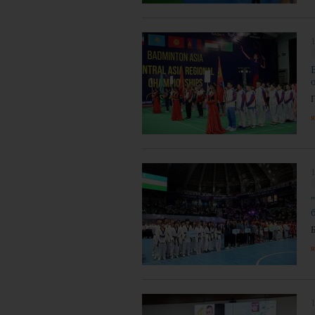
1
я
1
я
1