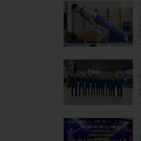
2
я
2
я
2