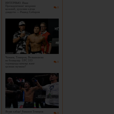
ИНТЕРВЬЮ. Икки
Президентнинг меҳрини
0
қозониб, дуосини олган
дзюдочи — Ришод Собиров
Чимаев, Темиров, Волкановски
ва бошқалар. UFC 333
0
турнирида кимлар жанг
қилиши мумкин?
Яхши хабар! Рамазон Темиров
0