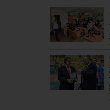
0
я
3
я