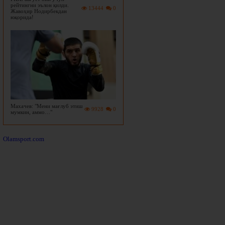
рейтингни эълон қилди.
13444
0
Жавоҳир Нодирбекдан
юқорида!
Махачев: "Мени мағлуб этиш
9928
0
мумкин, аммо…"
Olamsport.com