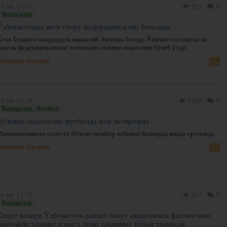
1 авг, 17:17
921
0
Бошқалар
Ўзбекистонда янги спорт федерацияси иш бошлади
Кеча Тошкент шаҳридаги марказий Экопарк боғида Ўзбекистон сквош ва
падель федерациясининг тантанали очилиш маросими бўлиб ўтди.
нгиликни кўрсатиш
1 авг, 16:29
1039
0
Бошқалар, Футбол
Бўлажак педагоглар футболда ҳам эътирофда
Мамлакатимизда спортга бўлган эътибор кейинги йилларда янада ортмоқда.
нгиликни кўрсатиш
6 авг, 13:50
837
0
Бошқалар
Спорт вазири Ўзбекистон давлат спорт академияси фаолиятини
намунали ташкил этишга доир тақдимот билан танишди