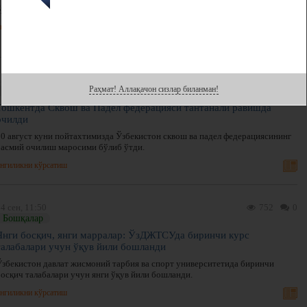
Бу ҳақда Ўзбекистон бадминтон федерацияси матбуот хизмати хабар берди.
нгиликни кўрсатиш
5 сен, 17:46
1045
0
Раҳмат! Аллақачон сизлар биланман!
Бошқалар
Тошкентда Сквош ва Падел федерацияси тантанали равишда
очилди
30 август куни пойтахтимизда Ўзбекистон сквош ва падел федерациясининг
расмий очилиш маросими бўлиб ўтди.
нгиликни кўрсатиш
4 сен, 11:50
752
0
Бошқалар
Янги босқич, янги марралар: ЎзДЖТСУда биринчи курс
талабалари учун ўқув йили бошланди
Ўзбекистон давлат жисмоний тарбия ва спорт университетида биринчи
босқич талабалари учун янги ўқув йили бошланди.
нгиликни кўрсатиш