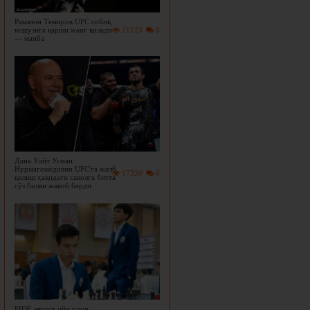
Рамазон Темиров UFC собиқ
юлдузига қарши жанг қилади
21123
0
— манба
Дана Уайт Усман
Нурмагомедовни UFC'га жалб
17330
0
қилиш ҳақидаги саволга битта
сўз билан жавоб берди
FIDE август ойи учун