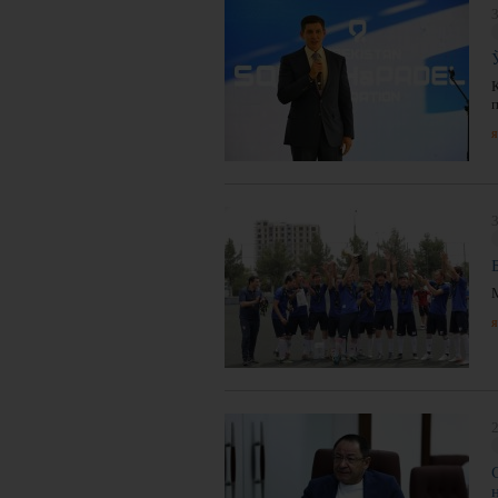
3
я
3
я
2