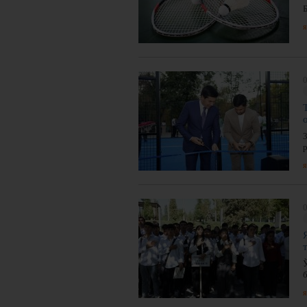
я
0
я
0
я