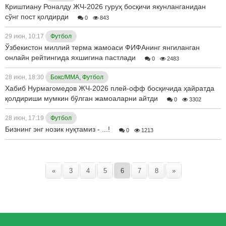
Криштиану Роналду ЖЧ-2026 гуруҳ босқичи якунланганидан
сўнг пост қолдирди
0
843
29 июн, 10:17
Футбол
Ўзбекистон миллий терма жамоаси ФИФАнинг янгиланган
онлайн рейтингида яхшигина пастлади
0
2483
28 июн, 18:30
Бокс/ММА, Футбол
Хабиб Нурмагомедов ЖЧ-2026 плей-офф босқичида ҳайратда
қолдириши мумкин бўлган жамоаларни айтди
0
3302
28 июн, 17:19
Футбол
Бизнинг энг нозик нуқтамиз - ...!
0
1213
«
3
4
5
6
7
8
»