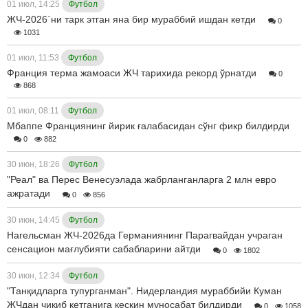
01 июл, 14:25
Футбол
ЖЧ-2026`ни тарк этган яна бир мураббий ишдан кетди
0
1031
01 июл, 11:53
Футбол
Франция терма жамоаси ЖЧ тарихида рекорд ўрнатди
0
868
01 июл, 08:11
Футбол
Мбаппе Франциянинг йирик ғалабасидан сўнг фикр билдирди
0
882
30 июн, 18:26
Футбол
"Реал" ва Перес Венесуэлада жабрланганларга 2 млн евро
ажратади
0
856
30 июн, 14:45
Футбол
Нагельсман ЖЧ-2026да Германиянинг Парагвайдан учраган
сенсацион мағлубияти сабабларини айтди
0
1802
30 июн, 12:34
Футбол
"Танқидларга тупурганман". Нидерландия мураббийи Куман
ЖЧдан чиқиб кетганига кескин муносабат билдирди
0
1058