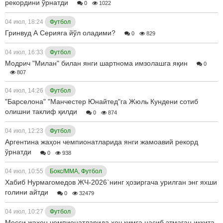
рекордини ўрнатди
0
1022
04 июл, 18:24
Футбол
Гринвуд А Серияга йўл оладими?
0
829
04 июл, 16:33
Футбол
Модрич "Милан" билан янги шартнома имзолашга яқин
0
807
04 июл, 14:26
Футбол
"Барселона" "Манчестер Юнайтед"га Жюль Кундени сотиб
олишни таклиф қилди
0
874
04 июл, 12:23
Футбол
Аргентина жаҳон чемпионатларида янги жамоавий рекорд
ўрнатди
0
938
04 июл, 10:55
Бокс/ММА, Футбол
Хабиб Нурмагомедов ЖЧ-2026`нинг ҳозиргача урилган энг яхши
голини айтди
0
32479
04 июл, 10:27
Футбол
Месси жаҳон чемпионатларида ҳеч кимга насиб этмаган иккита