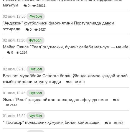
маълум
0
23611
02 июл, 13:50
Футбол
"Андижон" футболчиси фаолиятини Португалияда давом
эттиради
0
2427
02 июл, 11:26
Футбол
Майкл Олисе "Реал"га ўтмоқчи, бунинг сабаби маълум — манба
0
1284
02 июл, 09:16
Футбол
Бельгия мураббийи Сенегал билан ўйинда жамоа қандай қилиб
камбэк қилганини тушунтирди
0
819
01 июл, 18:45
Футбол
Ямал "Реал" ҳақида айтган гапларидан афсусда эмас
0
2413
01 июл, 16:52
Футбол
"Пахтакор" польшалик ҳужумчи билан хайрлашди
0
913