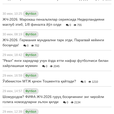
30 июн, 10:25
Футбол
ЖЧ-2026. Марокаш пенальтилар сериясида Нидерландияни
мағлуб этиб, 1/8 финалга йўл олди
0
755
30 июн, 08:19
Футбол
ЖЧ-2026. Германия мундиални тарк этди, Парагвай кейинги
босқичда!
0
702
29 июн, 18:42
Футбол
"Реал" янги харидлар учун ёзда етти нафар футболчиси билан
хайрлашиши мумкин
0
2045
29 июн, 16:59
Футбол
Ўзбекистон МТЖ қачон Тошкентга қайтади?
0
1210
29 июн, 14:57
Футбол
Шомуродов? ФИФА ЖЧ-2026 гуруҳ босқичининг энг чиройли
голига номзодларни эълон қилди
0
2134
29 июн, 12:39
Футбол