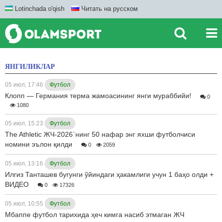
Lotinchada o'qish
Читать на русском
ЯНГИЛИКЛАР
05 июл, 17:46
Футбол
Клопп — Германия терма жамоасининг янги мураббийи!
0
1080
05 июл, 15:23
Футбол
The Athletic ЖЧ-2026`нинг 50 нафар энг яхши футболчиси
номини эълон қилди
0
2059
05 июл, 13:16
Футбол
Илгиз Танташев бугунги ўйиндаги ҳакамлиги учун 1 баҳо олди +
ВИДЕО
0
17326
05 июл, 10:55
Футбол
Мбаппе футбол тарихида ҳеч кимга насиб этмаган ЖЧ