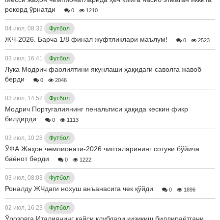
рекорд ўрнатди
0
1210
04 июл, 08:32
Футбол
ЖЧ-2026. Барча 1/8 финал жуфтликлари маълум!
0
2523
03 июл, 16:41
Футбол
Лука Модрич фаолиятини якунлаши ҳақидаги саволга жавоб
берди
0
2046
03 июл, 14:52
Футбол
Модрич Португалиянинг пенальтиси ҳақида кескин фикр
билдирди
0
1113
03 июл, 10:28
Футбол
ЎФА Жаҳон чемпионати-2026 чипталарининг сотуви бўйича
баёнот берди
0
1222
03 июл, 08:03
Футбол
Роналду ЖЧдаги нохуш анъанасига чек қўйди
0
1896
02 июл, 16:23
Футбол
Ўрозовга Италиянинг қайси клублари қизиқиш билдираётгани