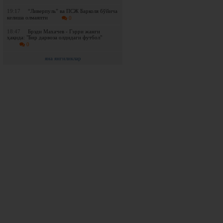
19:17
“Ливерпуль” ва ПСЖ Барколя бўйича
келиша олмаяпти
0
18:47
Брэди Махачев - Гэрри жанги
ҳақида: "Бир дарвоза олдидаги футбол"
0
яна янгиликлар