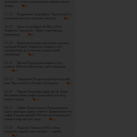
дунёнинг учинчи ракеткасига қарши кортга
чиқди
0
11:24
Родрининг трансфери "Барселона"га
тахминан қанчага тушиши маълум
0
10:59
Saint Louis Rapid & Blitz 2026.
Чемпион Синдаров - Прагг партиясида
аниқланди
0
10:28
Қирғизистондаги фожеали ҳалокат
ортидан Ғалаба чўққисига чиқиш учун
алпинистлар рухсатнома олиши талаб
этилмоқда
0
09:56
Жозеф Паркердан кокаин учун
допинг бўйича айбловлар олиб ташланди
0
09:23
Гвардиола Родрига қўнғироқ қилиб,
уни "Барселона"га ўтишга кўндирди
0
08:49
Чарльз Оливейра яқин дўсти Алан
Насиментонинг вафотидан кейин илк бор
баёнот берди
0
08:03
Лайма Владсоннинг Германиядаги
саргузаштлари давом этяпти! Ҳамюртимиз бу
сафар ўзидан қарийб 400 поғона баланддаги
теннисчини мағлуб этди
0
19:56
Рамазон Темиров UFC собиқ
юлдузига қарши жанг қилади — манба
0