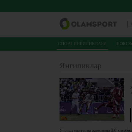
СПОРТ ЯНГИЛИКЛАРИ
БОКС/
Янгиликлар
Учрашувда терма жамоамиз 3:0 ҳисобид