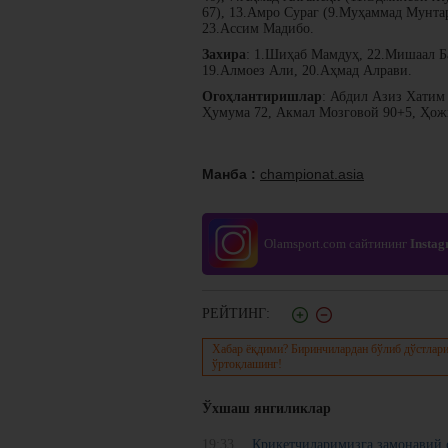
67), 13.Амро Сураг (9.Муҳаммад Мунта
23.Ассим Мадибо.
Захира
: 1.Шиҳаб Мамдуҳ, 22.Мишаал Б
19.Алмоез Али, 20.Аҳмад Алрави.
Огоҳлантиришлар
: Абдил Азиз Хатим
Ҳумума 72, Акмал Мозговой 90+5, Ҳож
Манба :
championat.asia
Olamsport.com сайтининг
Insta
РЕЙТИНГ:
Хабар ёқдими? Биринчилардан бўлиб дўстлари
ўртоқлашинг!
Ўхшаш янгиликлар
19:33
Крикетчиларимизга замонавий