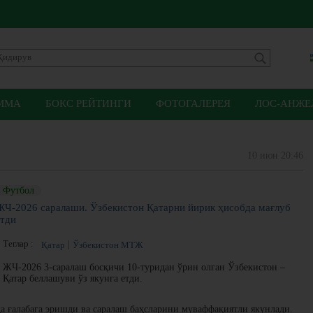
ММА
БОКС РЕЙТИНГИ
ФОТОГАЛЕРЕЯ
ЛОС-АНЖЕЛ
10 июн 20:46
Футбол
ЖЧ-2026 саралаши. Ўзбекистон Қатарни йирик ҳисобда мағлуб
этди
Теглар :
Қатар
Ўзбекистон МТЖ
ЖЧ-2026 3-саралаш босқичи 10-туридан ўрин олган Ўзбекистон –
Қатар беллашуви ўз якунга етди.
а ғалабага эришди ва саралаш баҳсларини муваффақиятли якунлади.