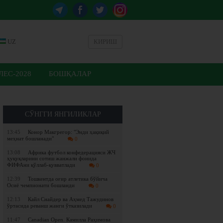
UZ
КИРИШ
ЕС-2028
БОШҚАЛАР
СЎНГГИ ЯНГИЛИКЛАР
13:45
Конор Макгрегор: "Энди ҳақиқий
меҳнат бошланади"
0
13:08
Африка футбол конфедерацияси ЖЧ
ҳуқуқларини сотиш жанжали фонида
ФИФАни қўллаб-қувватлади
0
12:39
Тошкентда оғир атлетика бўйича
Осиё чемпионати бошланди
0
12:13
Кайл Снайдер ва Аҳмед Тажудинов
ўртасида реванш жанги ўтказилади
0
11:47
Canadian Open. Камилла Раҳимова