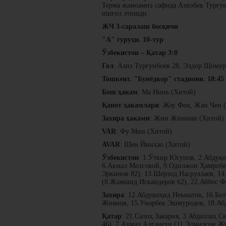
Терма жамоамиз сафида Азизбек Турғун
ишғол этишди.
ЖЧ 3-саралаш босқичи
"А" гуруҳи. 10-тур
Ўзбекистон – Қатар 3:0
Гол
: Азиз Турғунбоев 28, Элдор Шомур
Тошкент. "Бунёдкор" стадиони. 18:45
Бош ҳакам
: Ма Нинь (Хитой)
Қанот ҳакамлари
: Жоу Феи, Жан Чен 
Захира ҳаками
: Жин Жинюан (Хитой)
VAR
: Фу Мин (Хитой)
AVAR
: Шен Йинхао (Хитой)
Ўзбекистон
: 1.Ўткир Юсупов, 2.Абдуқ
6.Акмал Мозговой, 9.Одилжон Ҳамробе
Эркинов 82), 13.Шерзод Насруллаев, 14
(8.Жамшид Искандеров 62), 22.Аббос Ф
Захира
: 12.Абдувоҳид Неъматов, 16.Бо
Жиянов, 15.Умарбек Эшмуродов, 18.Абд
Қатар
: 21.Салоҳ Закария, 3.Абдаллаҳ 
46), 7.Аҳмад Алганеҳи (11.Эдмилсон Ж