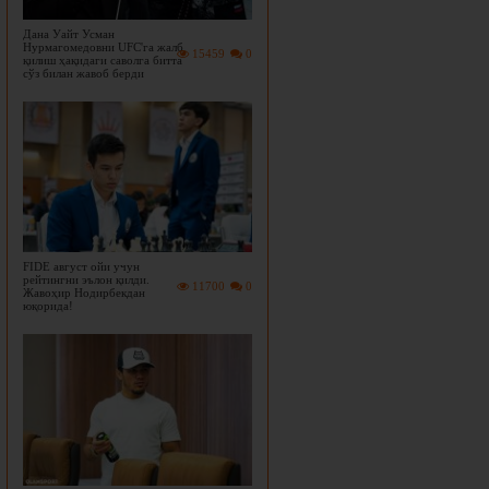
Дана Уайт Усман
Нурмагомедовни UFC'га жалб
15459
0
қилиш ҳақидаги саволга битта
сўз билан жавоб берди
FIDE август ойи учун
рейтингни эълон қилди.
11700
0
Жавоҳир Нодирбекдан
юқорида!