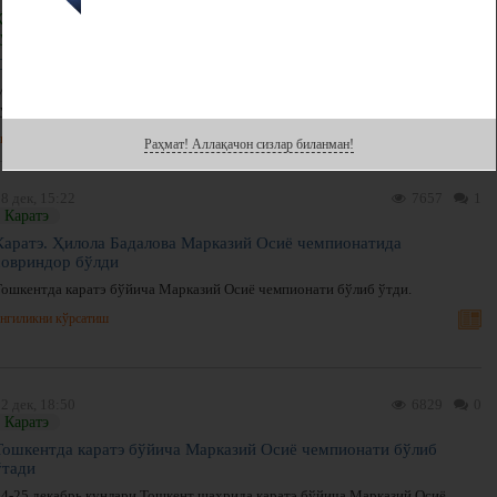
Бокс/ММА, Гимнастика, Теннис, Дзюдо, Бошқалар, Футбол, Гандбол,
Каратэ, Стол тенниси, Токио-2020, Олимпия ўйинлари, Қишки спорт
турлари
Спортчилар ижтимоий тармоқларда
Машҳур спортчиларнинг шу кеча кундузда ижтимоий тармоқларга юклаган
суратларини намойиш этишда давом этамиз.
нгиликни кўрсатиш
Раҳмат! Аллақачон сизлар биланман!
8 дек, 15:22
7657
1
Каратэ
Каратэ. Ҳилола Бадалова Марказий Осиё чемпионатида
совриндор бўлди
Тошкентда каратэ бўйича Марказий Осиё чемпионати бўлиб ўтди.
нгиликни кўрсатиш
2 дек, 18:50
6829
0
Каратэ
Тошкентда каратэ бўйича Марказий Осиё чемпионати бўлиб
ўтади
24-25 декабрь кунлари Тошкент шаҳрида каратэ бўйича Марказий Осиё