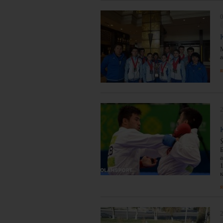
0
я
2
я
2