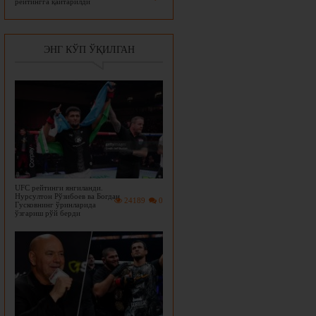
рейтингга қайтарилди
ЭНГ КЎП ЎҚИЛГАН
UFC рейтинги янгиланди.
Нурсултон Рўзибоев ва Богдан
24189
0
Гусковнинг ўринларида
ўзгариш рўй берди