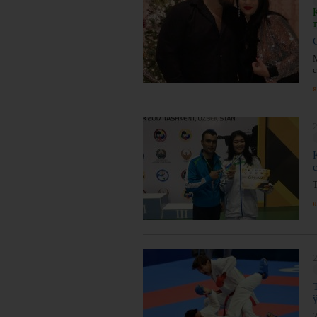
я
2
я
2