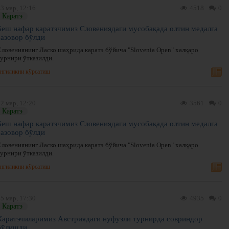
3 мар, 12:16
4518
0
Каратэ
Беш нафар каратэчимиз Словениядаги мусобақада олтин медалга
сазовор бўлди
Словениянинг Ласко шаҳрида каратэ бўйича "Slovenia Open" халқаро
турнири ўтказилди.
нгиликни кўрсатиш
2 мар, 12:20
3561
0
Каратэ
Беш нафар каратэчимиз Словениядаги мусобақада олтин медалга
сазовор бўлди
Словениянинг Ласко шаҳрида каратэ бўйича "Slovenia Open" халқаро
турнири ўтказилди.
нгиликни кўрсатиш
5 мар, 17:30
4935
0
Каратэ
Каратэчиларимиз Австриядаги нуфузли турнирда совриндор
бўлишди