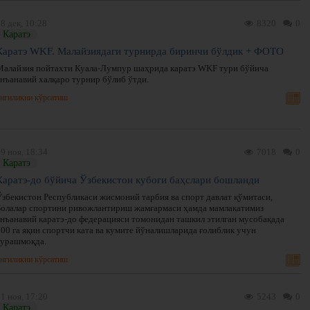
8 дек, 10:28
8320
0
Каратэ
Каратэ WKF. Малайзиядаги турнирда биринчи бўлдик + ФОТО
Малайзия пойтахти Куала-Лумпур шаҳрида каратэ WKF тури бўйича
анъанавий халқаро турнир бўлиб ўтди.
нгиликни кўрсатиш
9 ноя, 18:34
7018
0
Каратэ
Каратэ-до бўйича Ўзбекистон кубоги баҳслари бошланди
Ўзбекистон Республикаси жисмоний тарбия ва спорт давлат қўмитаси,
Болалар спортини ривожлантириш жамғармаси ҳамда мамлакатимиз
анъанавий каратэ-до федерацияси томонидан ташкил этилган мусобақада
100 га яқин спортчи ката ва кумите йўналишларида ғолиблик учун
курашмоқда.
нгиликни кўрсатиш
1 ноя, 17:20
5243
0
Каратэ