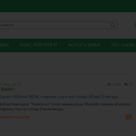
ММА
БОКС РЕЙТИНГИ
ФОТОГАЛЕРЕЯ
ЛОС-АНЖЕЛ
9 мар, 10:57
5208
0
Каратэ
Каратэ бўйича МОҚ соврини учун мусобақа бўлиб ўтмоқда
Пойтахтимиздаги "Универсал" спорт мажмуасида Миллий олимпия қўмитаси
соврини учун мусобақа ўтказилмоқда.
нгиликни кўрсатиш