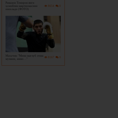
Рамазон Темиров янги
ҳомийлик шартномасини
8654
0
имзолади (ФОТО)
Махачев: "Мени мағлуб этиш
8167
0
мумкин, аммо…"