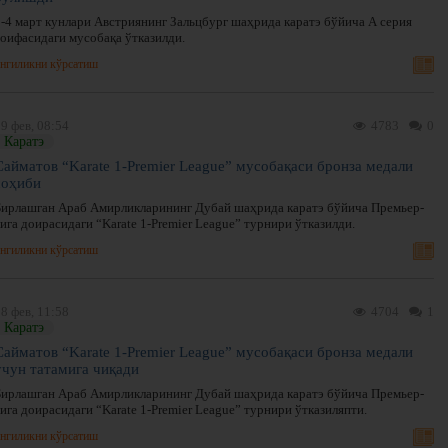
2-4 март кунлари Австриянинг Зальцбург шаҳрида каратэ бўйича А серия
тоифасидаги мусобақа ўтказилди.
нгиликни кўрсатиш
9 фев, 08:54
4783
0
Каратэ
Сайматов “Karate 1-Premier League” мусобақаси бронза медали
соҳиби
Бирлашган Араб Амирликларининг Дубай шаҳрида каратэ бўйича Премьер-
ига доирасидаги “Karate 1-Premier League” турнири ўтказилди.
нгиликни кўрсатиш
8 фев, 11:58
4704
1
Каратэ
Сайматов “Karate 1-Premier League” мусобақаси бронза медали
учун татамига чиқади
Бирлашган Араб Амирликларининг Дубай шаҳрида каратэ бўйича Премьер-
ига доирасидаги “Karate 1-Premier League” турнири ўтказиляпти.
нгиликни кўрсатиш