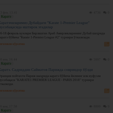
3 фев, 13:41
4736
0
Каратэ
Каратэчиларимиз Дубайдаги "Karate 1-Premier League"
мусобақасида иштирок этадилар
16-18 февраль кунлари Бирлашган Араб Амирликларининг Дубай шаҳрида
аратэ бўйича "Karate 1-Premier League #2" турнири ўтказилади.
нгиликни кўрсатиш
0 янв, 16:44
5997
0
Каратэ
Каратэ. Садриддин Сайматов Парижда совриндор бўлди
Франция пойтахти Париж шаҳрида каратэ бўйича йилнинг илк нуфузли
мусобақаси "KARATE1 PREMIER LEAGUE - PARIS 2018" турнири
тказилди.
нгиликни кўрсатиш
6 янв, 17:58
8800
0
Каратэ