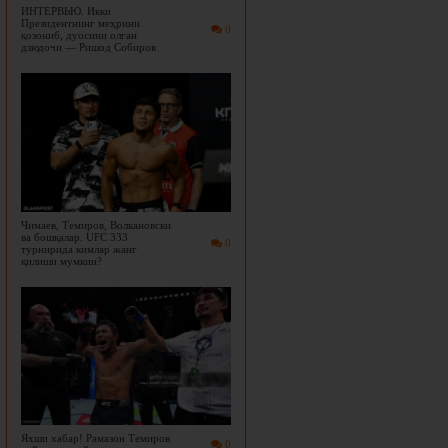
ИНТЕРВЬЮ. Икки
Президентнинг меҳрини
0
қозониб, дуосини олган
дзюдочи — Ришод Собиров
Чимаев, Темиров, Волкановски
ва бошқалар. UFC 333
0
турнирида кимлар жанг
қилиши мумкин?
Яхши хабар! Рамазон Темиров
0