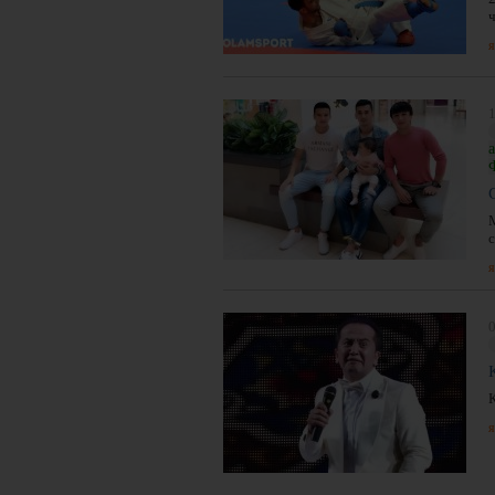
я
1
я
0
я