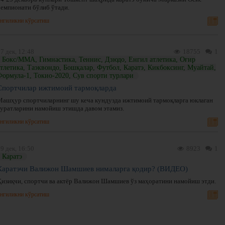
чемпионати бўлиб ўтади.
нгиликни кўрсатиш
7 дек, 12:48
18755
1
Бокс/ММА, Гимнастика, Теннис, Дзюдо, Енгил атлетика, Оғир
атлетика, Таэквондо, Бошқалар, Футбол, Каратэ, Кикбоксинг, Муайтай,
Формула-1, Токио-2020, Сув спорти турлари
Спортчилар ижтимоий тармоқларда
Машҳур спортчиларнинг шу кеча кундузда ижтимоий тармоқларга юклаган
суратларини намойиш этишда давом этамиз.
нгиликни кўрсатиш
9 дек, 16:50
8923
1
Каратэ
Каратэчи Валижон Шамшиев нималарга қодир? (ВИДЕО)
Қизиқчи, спортчи ва актёр Валижон Шамшиев ўз маҳоратини намойиш этди.
нгиликни кўрсатиш