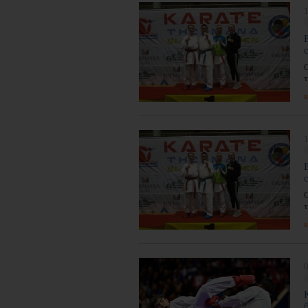
1
я
1
я
0