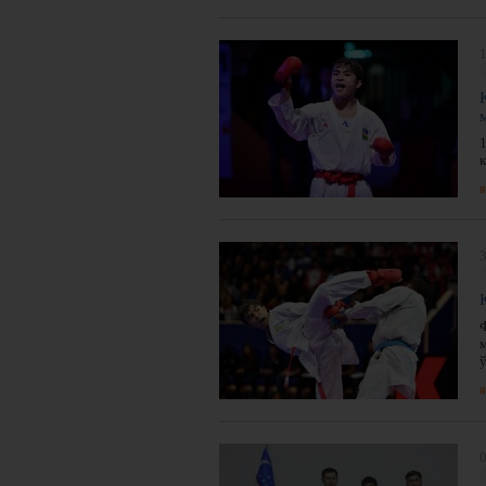
1
к
я
3
ў
я
0