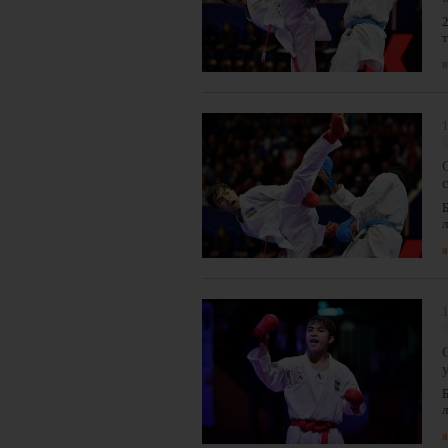
я
1
л
я
1
л
я