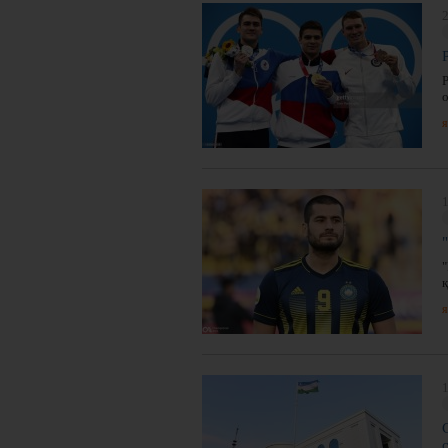
2
я
1
я
1