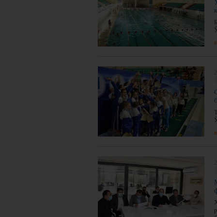
я
2
я
2