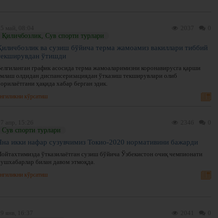
5 май, 08:04
2037
0
Қиличбозлик, Сув спорти турлари
Қиличбозлик ва сузиш бўйича терма жамоамиз вакиллари тиббий
текширувдан ўтишди
Белгиланган график асосида терма жамоаларимизни коронавирусга қарши
эмлаш олдидан диспансеризациядан ўтказиш текширувлари олиб
орилаётгани ҳақида хабар берган эдик.
нгиликни кўрсатиш
7 апр, 15:26
2346
0
Сув спорти турлари
Яна икки нафар сузувчимиз Токио-2020 нормативини бажарди
Пойтахтимизда ўтказилаётган сузиш бўйича Ўзбекистон очиқ чемпионати
хушхабарлар билан давом этмоқда.
нгиликни кўрсатиш
9 янв, 16:37
2041
0