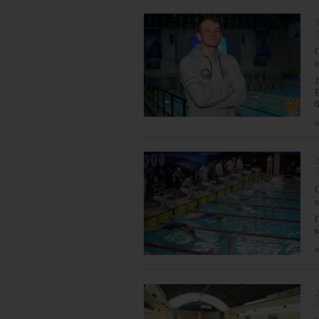
3
я
2
я
2