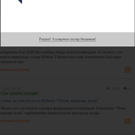
доирасида юқори натижаларни қайд этган навоийлик ёшлар вилоят ҳокими
томонидан тақдирландилар.
нгиликни кўрсатиш
6 янв, 08:56
2148
0
Сув спорти турлари
Раҳмат! Аллақачон сизлар биланман!
Тошкент сузиш бўйича лицензион мусобақага мезбонлик қилади
Хабарингиз бор 2020 йил ноябрь ойида пойтахтимиздаги «Саховат» сув
спорти марказида сузиш бўйича Ўзбекистон очиқ чемпионати баҳслари
тказилган эди.
нгиликни кўрсатиш
7 дек, 18:18
2931
0
Сув спорти турлари
Сузиш ва сув полоси бўйича “Очиқ эшиклар куни”
Ўзбекистон сув спорти турлари федерацияси томонидан ўтказилган “Очиқ
эшиклар куни” тадбирининг иккинчи куни ҳам ортда қолди.
нгиликни кўрсатиш