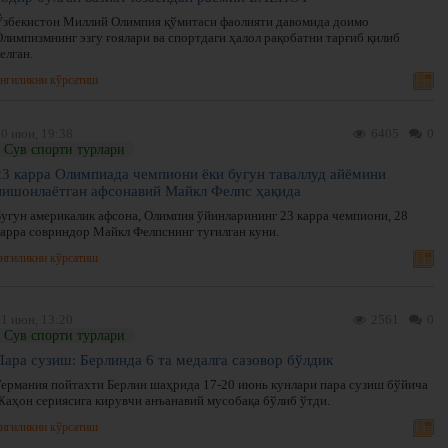
Ўзбекистон Миллий Олимпия қўмитаси фаолияти давомида доимо
Олимпизмнинг эзгу ғоялари ва спортдаги ҳалол рақобатни тарғиб қилиб
елган.
нгиликни кўрсатиш
30 июн, 19:38
6405
0
Сув спорти турлари
23 карра Олимпиада чемпиони ёки бугун таваллуд айёмини
нишонлаётган афсонавий Майкл Фелпс ҳақида
Бугун америкалик афсона, Олимпия ўйинларининг 23 карра чемпиони, 28
карра совриндор Майкл Фелпснинг туғилган куни.
нгиликни кўрсатиш
21 июн, 13:20
2561
0
Сув спорти турлари
Пара сузиш: Берлинда 6 та медалга сазовор бўлдик
Германия пойтахти Берлин шаҳрида 17-20 июнь кунлари пара сузиш бўйича
Жаҳон сериясига кирувчи анъанавий мусобақа бўлиб ўтди.
нгиликни кўрсатиш