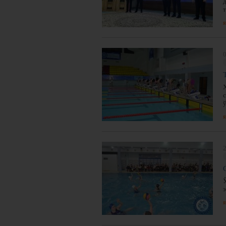
я
0
ў
я
2
я