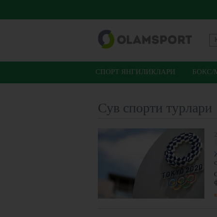
СПОРТ ЯНГИЛИКЛАРИ
БОКС/
Сув спорти турлари
2
я