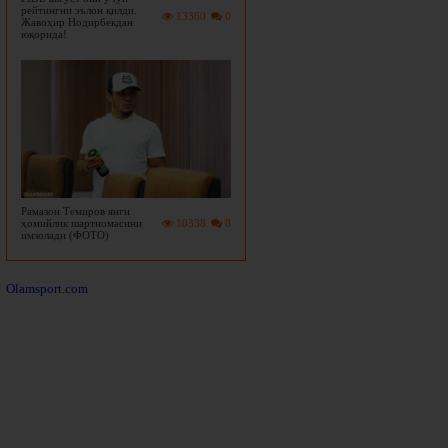
рейтингни эълон қилди.
13360
0
Жавоҳир Нодирбекдан
юқорида!
Рамазон Темиров янги
ҳомийлик шартномасини
10338
0
имзолади (ФОТО)
Olamsport.com