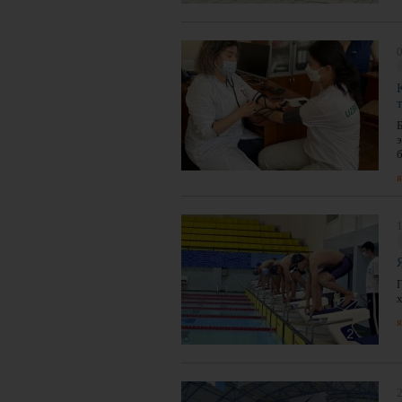
0
б
я
1
я
2