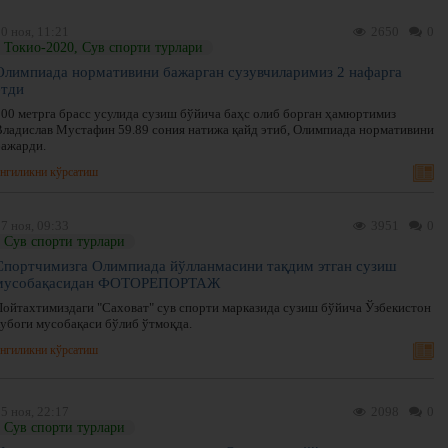
0 ноя, 11:21
2650
0
Токио-2020, Сув спорти турлари
Олимпиада нормативини бажарган сузувчиларимиз 2 нафарга
етди
100 метрга брасс усулида сузиш бўйича баҳс олиб борган ҳамюртимиз
Владислав Мустафин 59.89 сония натижа қайд этиб, Олимпиада нормативини
бажарди.
нгиликни кўрсатиш
7 ноя, 09:33
3951
0
Сув спорти турлари
Спортчимизга Олимпиада йўлланмасини тақдим этган сузиш
мусобақасидан ФОТОРЕПОРТАЖ
Пойтахтимиздаги "Саховат" сув спорти марказида сузиш бўйича Ўзбекистон
кубоги мусобақаси бўлиб ўтмоқда.
нгиликни кўрсатиш
5 ноя, 22:17
2098
0
Сув спорти турлари