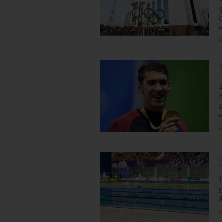
к
я
я
я