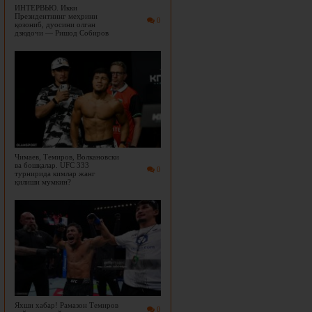
ИНТЕРВЬЮ. Икки
Президентнинг меҳрини
0
қозониб, дуосини олган
дзюдочи — Ришод Собиров
Чимаев, Темиров, Волкановски
ва бошқалар. UFC 333
0
турнирида кимлар жанг
қилиши мумкин?
Яхши хабар! Рамазон Темиров
0