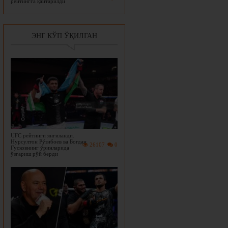
рейтингга қайтарилди
ЭНГ КЎП ЎҚИЛГАН
UFC рейтинги янгиланди.
Нурсултон Рўзибоев ва Богдан
26107
0
Гусковнинг ўринларида
ўзгариш рўй берди