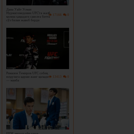
Дана Уайт Усман
Нурмагомедовни UFC'га жалб
17166
0
қилиш ҳақидаги саволга битта
сўз билан жавоб берди
Рамазон Темиров UFC собиқ
юлдузига қарши жанг қилади
13413
0
— манба
FIDE август ойи учун