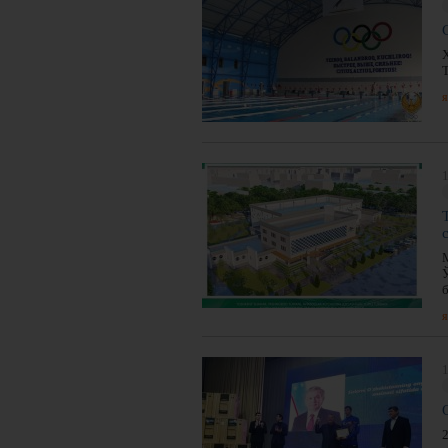
я
1
я
1