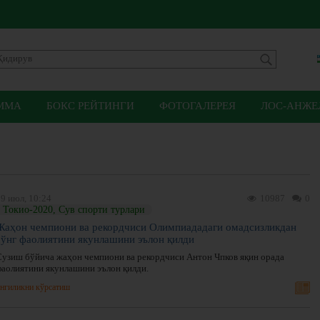
ММА
БОКС РЕЙТИНГИ
ФОТОГАЛЕРЕЯ
ЛОС-АНЖЕЛ
9 июл, 10:24
10987
0
Токио-2020, Сув спорти турлари
Жаҳон чемпиони ва рекордчиси Олимпиададаги омадсизликдан
сўнг фаолиятини якунлашини эълон қилди
Сузиш бўйича жаҳон чемпиони ва рекордчиси Антон Чпков яқин орада
фаолиятини якунлашини эълон қилди.
нгиликни кўрсатиш