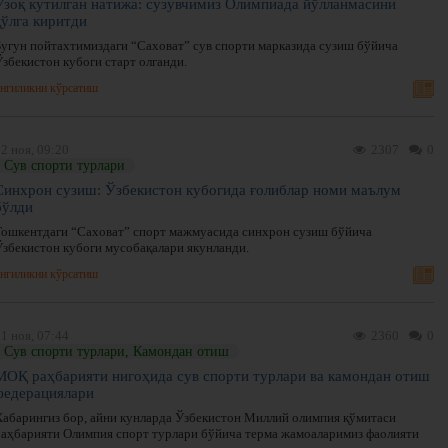
Узоқ кутилган натижа: сузувчимиз Олимпиада йўлланмасини
қўлга киритди
Бугун пойтахтимиздаги “Саховат” сув спорти марказида сузиш бўйича
Ўзбекистон кубоги старт олганди.
нгиликни кўрсатиш
2 ноя, 09:20
2307
0
Сув спорти турлари
Синхрон сузиш: Ўзбекистон кубогида ғолиблар номи маълум
бўлди
Тошкентдаги “Саховат” спорт мажмуасида синхрон сузиш бўйича
Ўзбекистон кубоги мусобақалари якунланди.
нгиликни кўрсатиш
1 ноя, 07:44
2360
0
Сув спорти турлари, Камондан отиш
МОҚ раҳбарияти нигоҳида сув спорти турлари ва камондан отиш
федерациялари
Хабарингиз бор, айни кунларда Ўзбекистон Миллий олимпия қўмитаси
раҳбарияти Олимпия спорт турлари бўйича терма жамоаларимиз фаолияти