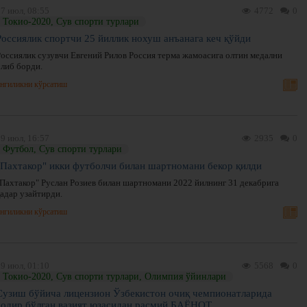
7 июл, 08:55
4772
0
Токио-2020, Сув спорти турлари
Россиялик спортчи 25 йиллик нохуш анъанага кеч қўйди
Россиялик сузувчи Евгений Рилов Россия терма жамоасига олтин медални
олиб борди.
нгиликни кўрсатиш
9 июл, 16:57
2935
0
Футбол, Сув спорти турлари
"Пахтакор" икки футболчи билан шартномани бекор қилди
"Пахтакор" Руслан Розиев билан шартномани 2022 йилнинг 31 декабрига
қадар узайтирди.
нгиликни кўрсатиш
9 июл, 01:10
5568
0
Токио-2020, Сув спорти турлари, Олимпия ўйинлари
Сузиш бўйича лицензион Ўзбекистон очиқ чемпионатларида
содир бўлган вазият юзасидан расмий БАЁНОТ