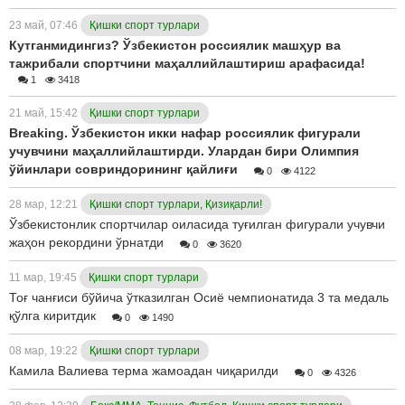
23 май, 07:46
Қишки спорт турлари
Кутганмидингиз? Ўзбекистон россиялик машҳур ва
тажрибали спортчини маҳаллийлаштириш арафасида!
1
3418
21 май, 15:42
Қишки спорт турлари
Breaking. Ўзбекистон икки нафар россиялик фигурали
учувчини маҳаллийлаштирди. Улардан бири Олимпия
ўйинлари совриндорининг қайлиғи
0
4122
28 мар, 12:21
Қишки спорт турлари, Қизиқарли!
Ўзбекистонлик спортчилар оиласида туғилган фигурали учувчи
жаҳон рекордини ўрнатди
0
3620
11 мар, 19:45
Қишки спорт турлари
Тоғ чанғиси бўйича ўтказилган Осиё чемпионатида 3 та медаль
қўлга киритдик
0
1490
08 мар, 19:22
Қишки спорт турлари
Камила Валиева терма жамоадан чиқарилди
0
4326