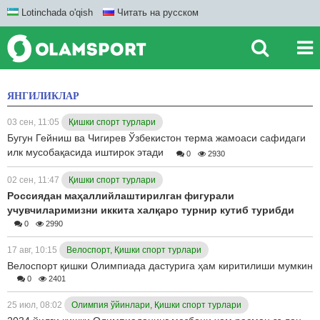
Lotinchada o'qish
Читать на русском
ЯНГИЛИКЛАР
03 сен, 11:05
Қишки спорт турлари
Бугун Гейниш ва Чигирев Ўзбекистон терма жамоаси сафидаги
илк мусобақасида иштирок этади
0
2930
02 сен, 11:47
Қишки спорт турлари
Россиядан маҳаллийлаштирилган фигурали
учувчиларимизни иккита халқаро турнир кутиб турибди
0
2990
17 авг, 10:15
Велоспорт, Қишки спорт турлари
Велоспорт қишки Олимпиада дастурига ҳам киритилиши мумкин
0
2401
25 июл, 08:02
Олимпия ўйинлари, Қишки спорт турлари