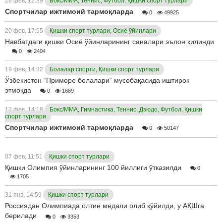
28 фев, 12:39
Бокс/ММА, Теннис, Футбол, Қишки спорт турлари
Спортчилар ижтимоий тармоқларда
0
49925
20 фев, 17:55
Қишки спорт турлари, Осиё ўйинлари
Навбатдаги қишки Осиё ўйинларининг саналари эълон қилинди
0
2404
19 фев, 14:32
Болалар спорти, Қишки спорт турлари
Ўзбекистон “Приморе болалари” мусобақасида иштирок
этмоқда
0
1669
12 фев, 14:18
Бокс/ММА, Гимнастика, Теннис, Дзюдо, Футбол, Қишки
спорт турлари
Спортчилар ижтимоий тармоқларда
0
50147
07 фев, 11:51
Қишки спорт турлари
Қишки Олимпия ўйинларининг 100 йиллиги ўтказилди
0
1705
31 янв, 14:59
Қишки спорт турлари
Россиядан Олимпиада олтин медали олиб қўйилди, у АҚШга
берилади
0
3353