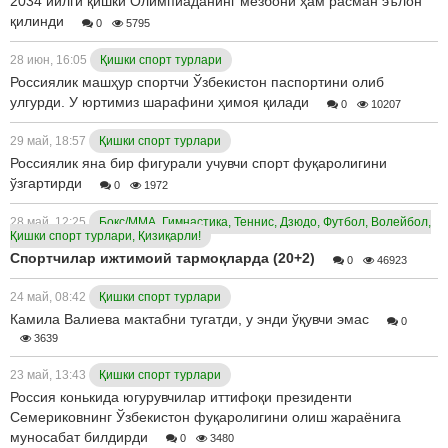
2034 йилги қишки Олимпиаданинг мезбони ҳам расман эълон
қилинди
0
5795
28 июн, 16:05
Қишки спорт турлари
Россиялик машҳур спортчи Ўзбекистон паспортини олиб
улгурди. У юртимиз шарафини ҳимоя қилади
0
10207
29 май, 18:57
Қишки спорт турлари
Россиялик яна бир фигурали учувчи спорт фуқаролигини
ўзгартирди
0
1972
28 май, 12:25
Бокс/ММА, Гимнастика, Теннис, Дзюдо, Футбол, Волейбол,
Қишки спорт турлари, Қизиқарли!
Спортчилар ижтимоий тармоқларда (20+2)
0
46923
24 май, 08:42
Қишки спорт турлари
Камила Валиева мактабни тугатди, у энди ўқувчи эмас
0
3639
23 май, 13:43
Қишки спорт турлари
Россия конькида югурувчилар иттифоқи президенти
Семериковнинг Ўзбекистон фуқаролигини олиш жараёнига
муносабат билдирди
0
3480