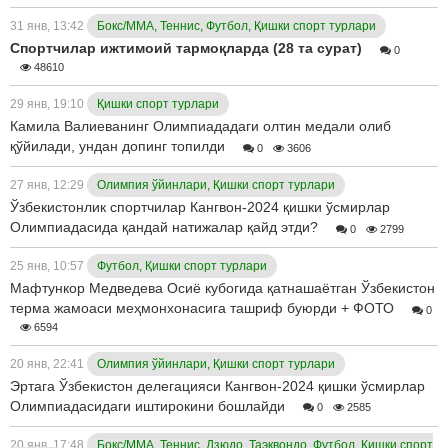
31 янв, 13:42
Бокс/ММА, Теннис, Футбол, Қишки спорт турлари
Спортчилар ижтимоий тармоқларда (28 та сурат)
0
48610
29 янв, 19:10
Қишки спорт турлари
Камила Валиеванинг Олимпиададаги олтин медали олиб
қўйилади, ундан допинг топилди
0
3606
27 янв, 12:29
Олимпия ўйинлари, Қишки спорт турлари
Ўзбекистонлик спортчилар Кангвон-2024 қишки ўсмирлар
Олимпиадасида қандай натижалар қайд этди?
0
2799
25 янв, 10:57
Футбол, Қишки спорт турлари
Мафтункор Медведева Осиё кубогида қатнашаётган Ўзбекистон
терма жамоаси меҳмонхонасига ташриф буюрди + ФОТО
0
6594
20 янв, 22:41
Олимпия ўйинлари, Қишки спорт турлари
Эртага Ўзбекистон делегацияси Кангвон-2024 қишки ўсмирлар
Олимпиадасидаги иштирокини бошлайди
0
2585
20 янв, 17:48
Бокс/ММА, Теннис, Дзюдо, Таэквондо, Футбол, Қишки спорт