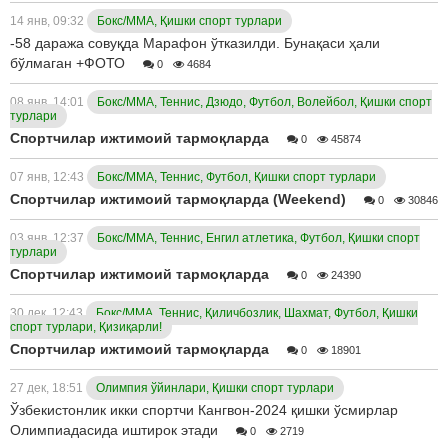
14 янв, 09:32
Бокс/ММА, Қишки спорт турлари
-58 даража совуқда Марафон ўтказилди. Бунақаси ҳали
бўлмаган +ФОТО
0
4684
08 янв, 14:01
Бокс/ММА, Теннис, Дзюдо, Футбол, Волейбол, Қишки спорт
турлари
Спортчилар ижтимоий тармоқларда
0
45874
07 янв, 12:43
Бокс/ММА, Теннис, Футбол, Қишки спорт турлари
Спортчилар ижтимоий тармоқларда (Weekend)
0
30846
03 янв, 12:37
Бокс/ММА, Теннис, Енгил атлетика, Футбол, Қишки спорт
турлари
Спортчилар ижтимоий тармоқларда
0
24390
30 дек, 12:43
Бокс/ММА, Теннис, Қиличбозлик, Шахмат, Футбол, Қишки
спорт турлари, Қизиқарли!
Спортчилар ижтимоий тармоқларда
0
18901
27 дек, 18:51
Олимпия ўйинлари, Қишки спорт турлари
Ўзбекистонлик икки спортчи Кангвон-2024 қишки ўсмирлар
Олимпиадасида иштирок этади
0
2719