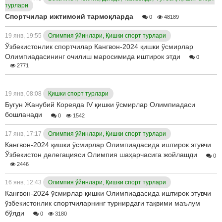
турлари
Спортчилар ижтимоий тармоқларда
0
48189
19 янв, 19:55
Олимпия ўйинлари, Қишки спорт турлари
Ўзбекистонлик спортчилар Кангвон-2024 қишки ўсмирлар
Олимпиадасининг очилиш маросимида иштирок этди
0
2771
19 янв, 08:08
Қишки спорт турлари
Бугун Жанубий Кореяда IV қишки ўсмирлар Олимпиадаси
бошланади
0
1542
17 янв, 17:17
Олимпия ўйинлари, Қишки спорт турлари
Кангвон-2024 қишки ўсмирлар Олимпиадасида иштирок этувчи
Ўзбекистон делегацияси Олимпия шаҳарчасига жойлашди
0
2446
16 янв, 12:43
Олимпия ўйинлари, Қишки спорт турлари
Кангвон-2024 ўсмирлар қишки Олимпиадасида иштирок этувчи
ўзбекистонлик спортчиларнинг турнирдаги тақвими маълум
бўлди
0
3180