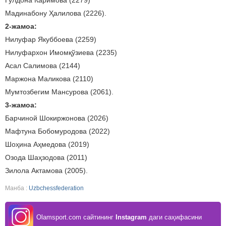
Гулдона Каримова (2279)
Мадинабону Ҳалилова (2226).
2-жамоа:
Нилуфар Якуббоева (2259)
Нилуфархон Имомқўзиева (2235)
Асал Салимова (2144)
Маржона Маликова (2110)
Мумтозбегим Мансурова (2061).
3-жамоа:
Барчиной Шокиржонова (2026)
Мафтуна Бобомуродова (2022)
Шоҳина Аҳмедова (2019)
Озода Шаҳзодова (2011)
Зилола Актамова (2005).
Манба :
Uzbchessfederation
Olamsport.com сайтининг
Instagram
даги саҳифасини