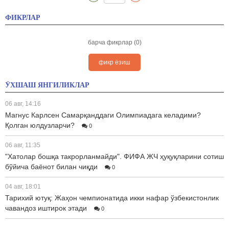
ФИКРЛАР
барча фикрлар (0)
фикр ёзиш
ЎХШАШ ЯНГИЛИКЛАР
06 авг, 14:16
Магнус Карлсен Самарқанддаги Олимпиадага келадими?
Қолган юлдузларчи?
0
06 авг, 11:35
"Хатолар бошқа такрорланмайди". ФИФА ЖЧ ҳуқуқларини сотиш
бўйича баёнот билан чиқди
0
04 авг, 18:01
Тарихий ютуқ: Жаҳон чемпионатида икки нафар ўзбекистонлик
чавандоз иштирок этади
0