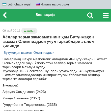
Lotinchada o'qish
Читать на русском
Бош саҳифа
09 май 09:16
Шахмат
Аёллар терма жамоамизнинг ҳам Бутунжаҳон
шахмат Олимпиадаси учун таркиблари эълон
қилинди
Бутужаҳон шахмат Олимпиадаси
Самарқанд шаҳри мезбонлик қиладиган 46-Бутунжаҳон шахмат
Олимпиадаси учун Ўзбекистон аёллар терма жамоаси
таркиблари маълум бўлди.
Мусобақа 15-27 сентябрь кунлари ўтказилади. 46-Бутунжаҳон
шахмат олимпиадасида иштирок этувчи Ўзбекистон аёллар
терма жамоалари таркиби:
1-жамоа:
Афруза Ҳамдамова (2423)
Умида Омонова (2357)
Гулруҳбегим Тоҳиржонова (2335)