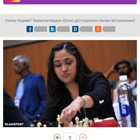
кузатинг!
Хабар ёқдими? Биринчилардан бўлиб дўстларингиз билан ўртоқлашинг!
0