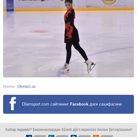
Манба :
Olympic.uz
Olamsport.com сайтининг
Facebook
даги саҳифасини
кузатинг!
Хабар ёқдими? Биринчилардан бўлиб дўстларингиз билан ўртоқлашинг!