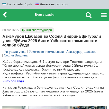
Lotinchada o'qish
Читать на русском
Бош саҳифа
08 авг 16:25
Қишки спорт турлари
Азизмурод Шабазов ва София Видрина фигурали
учиш бўйича 2025 йилги Ўзбекистон чемпионати
ғолиби бўлди
Фигурали учиш
Ўзбекистон чемпионати
Азизмурод Шабазов
София Видрина
Хабар берганимиздек, 6-7 август кунлари Тошкент шаҳридаги
"Ҳумо арена" мажмуасида фигурали учиш бўйича турли ёш
тоифаларида мамлакат биринчилиги ўтказилди.
Унда нафақат Республикамизнинг турли ҳудудларидан ташриф
буюрган атлетлар, балки уч нафар россиялик спортчи ҳам
иштирок этди
.
Катталар ўртасидаги беллашувлар якунида София Видрина ва
Азизмурод Шабазов олтин медалга эга чиқишди ва 2025 йилги
Ўзбекистон чемпионати ғолибига айланишди.