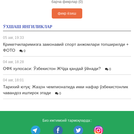
барча фикрлар (0)
фикр ёзиш
ЎХШАШ ЯНГИЛИКЛАР
05 авг, 19:33
Крикетчиларимизга замонавий спорт анжомлари топширилди +
ФОТО
0
04 авг, 18:28
ОФК хулосаси: Ўзбекистон ЖЧда қандай ўйнади?
0
04 авг, 18:01
Тарихий ютуқ: Жаҳон чемпионатида икки нафар ўзбекистонлик
чавандоз иштирок этади
0
Биз ижтимоий тармоқларда::