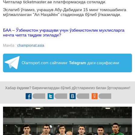
Чипталар ticketmaster.ae платформасида сотилади.
Эслатиб ўтамиз, учрашув Абу-Дабидаги 15 минг томошабинга
мўлжалланган "Ал Наҳайён" стадионида бўлиб ўтказилади.
БАА – Ўзбекистон учрашуви учун ўзбекистонлик мухлисларга
нечта чипта тақдим этилади?
Манба :
championat.asia
Olamsport.com сайтининг
Telegram
даги саҳифасини
кузатинг!
Хабар ёқдими? Биринчилардан бўлиб дўстларингиз билан ўртоқлашинг!