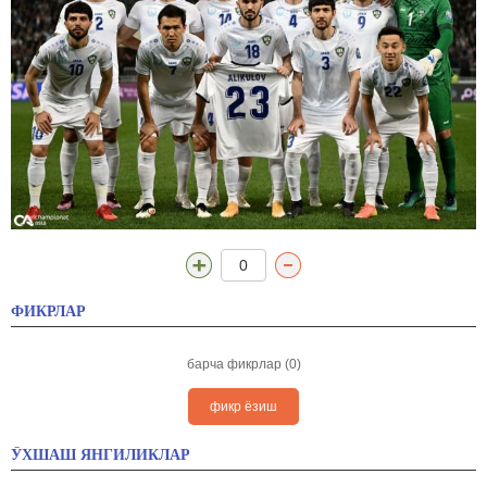
0
ФИКРЛАР
барча фикрлар (0)
фикр ёзиш
ЎХШАШ ЯНГИЛИКЛАР