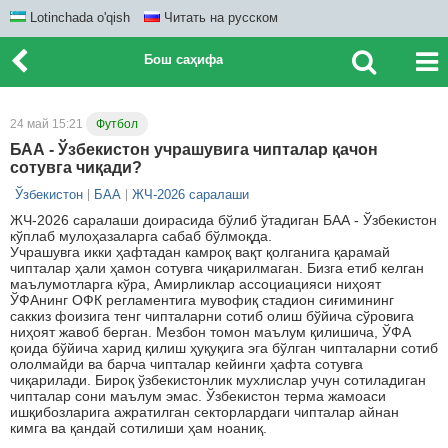
Lotinchada o'qish
Читать на русском
Бош саҳифа
24 май 15:21
Футбол
БАА - Ўзбекистон учрашувига чипталар қачон
сотувга чиқади?
Ўзбекистон
БАА
ЖЧ-2026 саралаши
ЖЧ-2026 саралаши доирасида бўлиб ўтадиган БАА - Ўзбекистон
кўплаб мулоҳазаларга сабаб бўлмоқда.
Учрашувга икки ҳафтадан камроқ вақт қолганига қарамай
чипталар ҳали ҳамон сотувга чиқарилмаган. Бизга етиб келган
маълумотларга кўра, Амирликлар ассоциацияси ниҳоят
ЎФАнинг ОФК регламентига мувофиқ стадион сиғимининг
саккиз фоизига тенг чипталарни сотиб олиш бўйича сўровига
ниҳоят жавоб берган. Мезбон томон маълум қилишича, ЎФА
қоида бўйича харид қилиш ҳуқуқига эга бўлган чипталарни сотиб
ололмайди ва барча чипталар кейинги ҳафта сотувга
чиқарилади. Бироқ ўзбекистонлик мухлислар учун сотиладиган
чипталар сони маълум эмас. Ўзбекистон терма жамоаси
ишқибозларига ажратилган секторлардаги чипталар айнан
кимга ва қандай сотилиши ҳам ноаниқ.