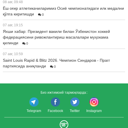
08 авг, 09:48
Ёш оғир атлетикачиларимиз Осиё чемпионатидаги илк медални
қўлга киритишди
0
07 авг, 19:15
Яхши хабар: Президент вакили билан Ўзбекистон хоккей
федерациясини ривожлантириш масалалари муҳокама
қилинди
0
07 авг, 10:59
Saint Louis Rapid & Blitz 2026. Чемпион Синдаров - Прагг
партиясида аниқланди
0
Биз ижтимоий тармоқларда::
Telegram
Facebook
Twitter
Instagram