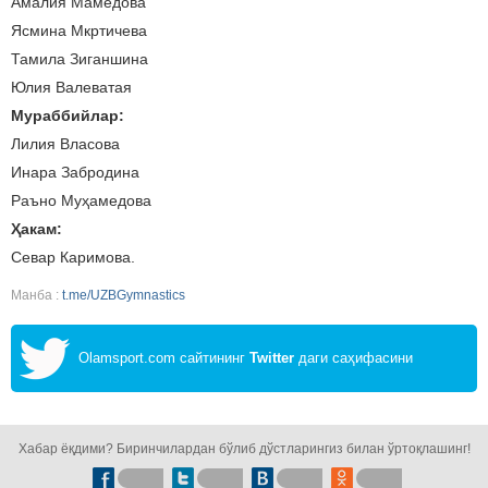
Амалия Мамедова
Ясмина Мкртичева
Тамила Зиганшина
Юлия Валеватая
Мураббийлар:
Лилия Власова
Инара Забродина
Раъно Муҳамедова
Ҳакам:
Севар Каримова.
Манба :
t.me/UZBGymnastics
Olamsport.com сайтининг
Twitter
даги саҳифасини
кузатинг!
Хабар ёқдими? Биринчилардан бўлиб дўстларингиз билан ўртоқлашинг!