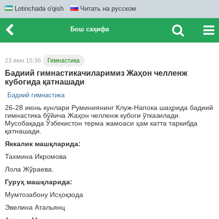
Lotinchada o'qish
Читать на русском
Бош саҳифа
23 июн 15:36
Гимнастика
Бадиий гимнастикачиларимиз Жаҳон челленж
кубогида қатнашади
Бадиий гимнастика
26-28 июнь кунлари Руминиянинг Клуж-Напока шаҳрида бадиий
гимнастика бўйича Жаҳон челленж кубоги ўтказилади.
Мусобақада Ўзбекистон терма жамоаси ҳам катта таркибда
қатнашади.
Яккалик машқларида:
Тахмина Икромова
Лола Жўраева.
Гуруҳ машқларида:
Мумтозабону Исҳоқзода
Эвелина Атальянц