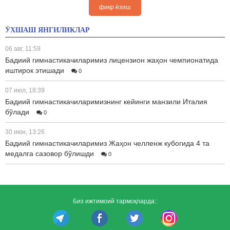
фикр ёзиш
ЎХШАШ ЯНГИЛИКЛАР
06 авг, 11:59
Бадиий гимнастикачиларимиз лицензион жаҳон чемпионатида
иштирок этишади
0
07 июл, 18:39
Бадиий гимнастикачиларимизнинг кейинги манзили Италия
бўлади
0
30 июн, 13:26
Бадиий гимнастикачиларимиз Жаҳон челленж кубогида 4 та
медалга сазовор бўлишди
0
Биз ижтимоий тармоқларда::