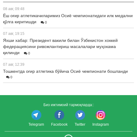
08 авг, 09:48
Ёш оғир атлетикачиларимиз Осиё чемпионатидаги илк медални
қўлга киритишди
0
07 авг, 19:15
Яхши хабар: Президент вакили билан Ўзбекистон хоккей
федерациясини ривожлантириш масалалари муҳокама
қилинди
0
07 авг, 12:39
Тошкентда оғир атлетика бўйича Осиё чемпионати бошланди
0
Биз ижтимоий тармоқларда::
Telegram
Facebook
Twitter
Instagram