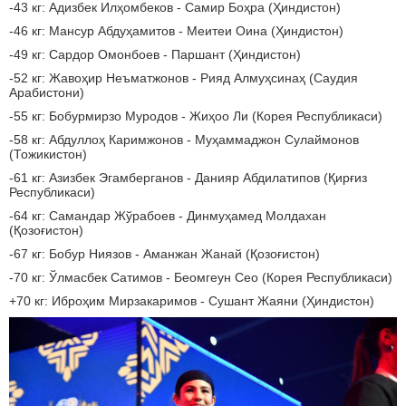
-43 кг: Адизбек Илҳомбеков - Самир Боҳра (Ҳиндистон)
-46 кг: Мансур Абдуҳамитов - Меитеи Оина (Ҳиндистон)
-49 кг: Сардор Омонбоев - Паршант (Ҳиндистон)
-52 кг: Жавоҳир Неъматжонов - Рияд Алмуҳсинаҳ (Саудия
Арабистони)
-55 кг: Бобурмирзо Муродов - Жиҳоо Ли (Корея Республикаси)
-58 кг: Абдуллоҳ Каримжонов - Муҳаммаджон Сулаймонов
(Тожикистон)
-61 кг: Азизбек Эгамберганов - Данияр Абдилатипов (Қирғиз
Республикаси)
-64 кг: Самандар Жўрабоев - Динмуҳамед Молдахан
(Қозоғистон)
-67 кг: Бобур Ниязов - Аманжан Жанай (Қозоғистон)
-70 кг: Ўлмасбек Сатимов - Беомгеун Сео (Корея Республикаси)
+70 кг: Иброҳим Мирзакаримов - Сушант Жаяни (Ҳиндистон)