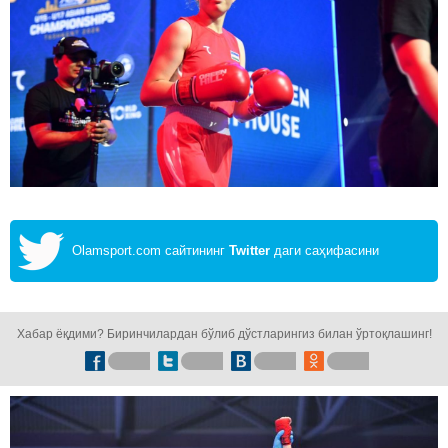
Olamsport.com сайтининг
Twitter
даги саҳифасини
кузатинг!
Хабар ёқдими? Биринчилардан бўлиб дўстларингиз билан ўртоқлашинг!