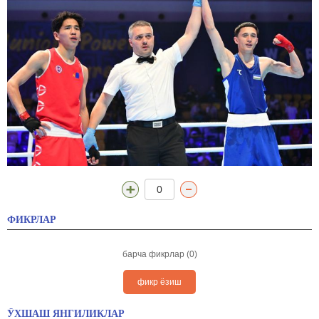
0
ФИКРЛАР
барча фикрлар (0)
фикр ёзиш
ЎХШАШ ЯНГИЛИКЛАР