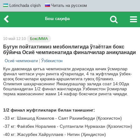
Lotinchada o'qish
Читать на русском
Бош саҳифа
10 май 12:10
Бокс/ММА
Бугун пойтахтимиз мезбонлигида ўтаётган бокс
бўйича Осиё чемпионатида финалчилар аниқланади
Осиё чемпионати
Ўзбекистон
Кун давомида қитъа чемпионати доирасида кичик ўсмирлар
финал чиптаси учун рингга кўтарилади, 4 та жуфтликда ўзбек-
қозоқ боксчилари қарама-қаршилигига гувоҳ бўламиз.
Олимпия шаҳарчасининг Яккакурашлар залида соат 14:00да
бошланадиган 1/2 финал жангларида Ўзбекистон ўсмирлар
терма жамоасининг жами 14 нафар боксчиси рингга чиқади.
1/2 финал жуфтликлари билан танишинг:
-33 кг: Шамшод Комилов - Саят Рахимберди (Қозоғистон)
-37 кг: Фаёзбек Норалиев - Султангали Нурмахан (Қозоғистон)
-40 кг: Жасурбек Хайруллаев - Нитин (Ҳиндистон)