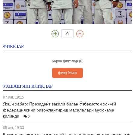
0
ФИКРЛАР
барча фикрлар (0)
фикр ёзиш
ЎХШАШ ЯНГИЛИКЛАР
07 авг, 19:15
Яхши хабар: Президент вакили билан Ўзбекистон хоккей
федерациясини ривожлантириш масалалари муҳокама
қилинди
0
05 авг, 19:33
Крикетчиларимизга замонавий спорт анжомлари топширилди +