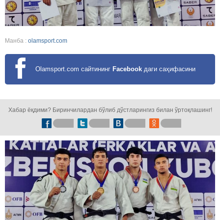
Манба :
olamsport.com
Olamsport.com сайтининг
Facebook
даги саҳифасини
кузатинг!
Хабар ёқдими? Биринчилардан бўлиб дўстларингиз билан ўртоқлашинг!