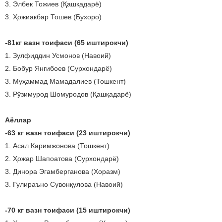
3. Элбек Тожиев (Қашқадарё)
3. Ҳожиакбар Тошев (Бухоро)
-81кг вазн тоифаси (65 иштирокчи)
1. Зулфиддин Усмонов (Навоий)
2. Бобур Янгибоев (Сурхондарё)
3. Муҳаммад Мамадалиев (Тошкент)
3. Рўзимурод Шомуродов (Қашқадарё)
Аёллар
-63 кг вазн тоифаси (23 иштирокчи)
1. Асал Каримжонова (Тошкент)
2. Ҳожар Шапоатова (Сурхондарё)
3. Динора Эгамберганова (Хоразм)
3. Гулираъно Сувонқулова (Навоий)
-70 кг вазн тоифаси (15 иштирокчи)