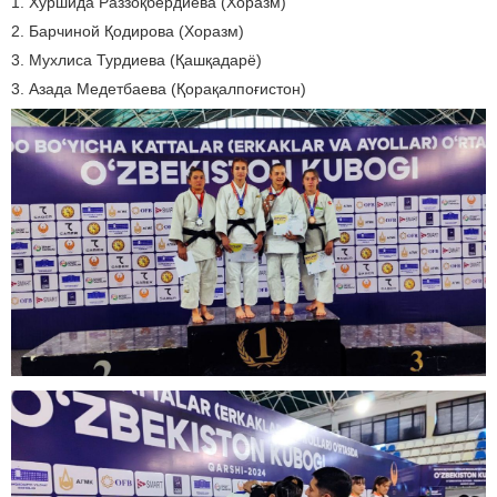
1. Хуршида Раззоқбердиева (Хоразм)
2. Барчиной Қодирова (Хоразм)
3. Мухлиса Турдиева (Қашқадарё)
3. Азада Медетбаева (Қорақалпоғистон)