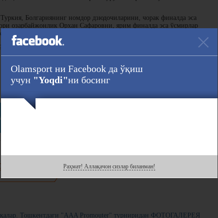
Туркия, Болгариянинг номдор дзюдочиларини, чорак финалда эса
ри озарбайжонлик Орхан Сафаровни, ярим финалда эса ўсмирлар
ркиялик Михрач Аккшни доғда қолдирди.
оздан сўнг маълум бўлади. Ҳал қилувчи беллашувда дзюдочимизга
Olamsport ни Facebook да ўқиш
учун
"Yoqdi"
ни босинг
Ҳавола :
ram
даги саҳифасини кузатинг!
Раҳмат! Аллақачон сизлар биланман!
нгиз билан
қалар. Тошкентдаги "AAA Promouter" турниридан ФОТОГАЛЕРЕЯ