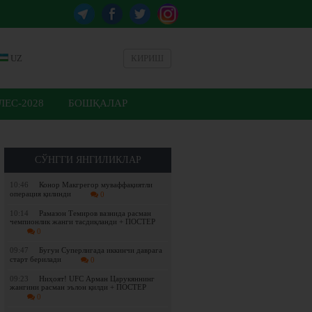
UZ
КИРИШ
ЕС-2028
БОШҚАЛАР
СЎНГГИ ЯНГИЛИКЛАР
10:46
Конор Макгрегор муваффақиятли
операция қилинди
0
10:14
Рамазон Темиров вазнида расман
чемпионлик жанги тасдиқланди + ПОСТЕР
0
09:47
Бугун Суперлигада иккинчи даврага
старт берилади
0
09:23
Ниҳоят! UFC Арман Царукяннинг
жангини расман эълон қилди + ПОСТЕР
0