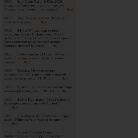
08:52
Saint Louis Rapid & Blitz 2026.
Синдаров блиц турнирида 9 та учрашув
ўтказди. Бугун чемпион аниқланади
0
08:26
Жош Хокит яна Алекс Перейрага
жанг таклиф қилди
0
08:01
ФИФА ЖЧ олдидан футбол
ассоциацияларига Инфантинони қўллаб-
қувватловчи тайёр хат матнларини юборди –
улар аллақачон ташкилот раҳбарлари
номидан имзолаб қўйилган
0
20:25
Гейбл Стивсон UFC'даги кейинги
жангини қачон ва кимга қарши ўтказиши
маълум
0
19:58
Мексика Мустақиллигига
бағишланган UFC турнирининг марказий
жанги эълон қилинди + ПОСТЕР
0
19:33
Крикетчиларимизга замонавий спорт
анжомлари топширилди + ФОТО
0
19:05
Фабио Каннаваро: "Терма жамоани
ёшартириш ишларини олиб борамиз"
0
18:12
Али Абдель-Азиз Махачев — Гарри
жанги бўйича қатъий тахмин билдирди
0
17:30
Расман! Octagon League
Тошкентдаги кейинги турнири ва унинг