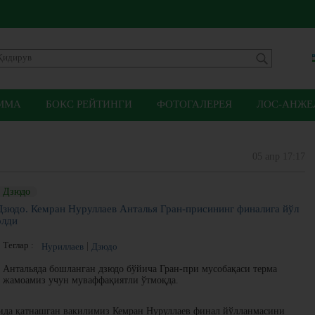
ММА
БОКС РЕЙТИНГИ
ФОТОГАЛЕРЕЯ
ЛОС-АНЖЕЛ
05 апр 17:17
Дзюдо
Дзюдо. Кемран Нуруллаев Анталья Гран-присининг финалига йўл
олди
Теглар :
Нуриллаев
Дзюдо
Антальяда бошланган дзюдо бўйича Гран-при мусобақаси терма
жамоамиз учун муваффақиятли ўтмоқда.
сида қатнашган вакилимиз Кемран Нуруллаев финал йўлланмасини