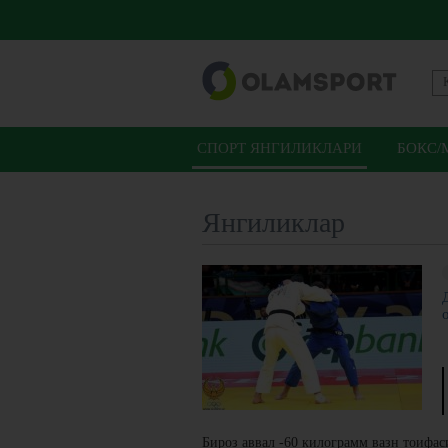
СПОРТ ЯНГИЛИКЛАРИ
БОКС/
Янгиликлар
Бироз аввал -60 килограмм вазн тоифа