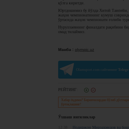
қўлга киритди.
Юртдошимиз бу йўлда Хитой Таипейи, 
жаҳон чемпионатининг кумуш совриндо
ўртасида жаҳон чемпионати ғолиби ту
Нуруллаевнинг финалдаги рақибини бир
омад тилаймиз.
Манба :
olympic.uz
Olamsport.com сайтининг
Teleg
РЕЙТИНГ:
Хабар ёқдими? Биринчилардан бўлиб дўстлари
ўртоқлашинг!
Ўхшаш янгиликлар
12:38
Нодиржон Мирзаҳмедов ва бош