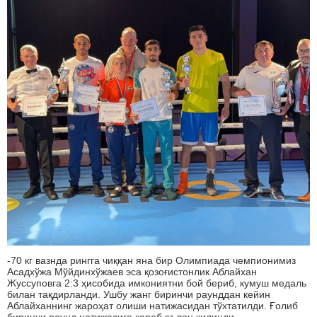
-70 кг вазнда рингга чиққан яна бир Олимпиада чемпионимиз
Асадхўжа Мўйдинхўжаев эса қозоғистонлик Аблайхан
Жуссуповга 2:3 ҳисобида имкониятни бой бериб, кумуш медаль
билан тақдирланди. Ушбу жанг биринчи раунддан кейин
Аблайханнинг жароҳат олиши натижасидан тўхтатилди. Ғолиб
биринчи раунд натижасига қараб эълон қилинди.