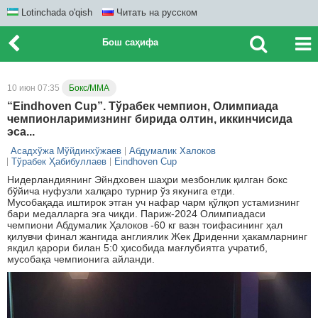
Lotinchada o'qish
Читать на русском
Бош саҳифа
10 июн 07:35
Бокс/ММА
“Eindhoven Cup”. Тўрабек чемпион, Олимпиада
чемпионларимизнинг бирида олтин, иккинчисида
эса...
Асадхўжа Мўйдинхўжаев
Абдумалик Халоков
Тўрабек Ҳабибуллаев
Eindhoven Cup
Нидерландиянинг Эйндховен шаҳри мезбонлик қилган бокс
бўйича нуфузли халқаро турнир ўз якунига етди.
Мусобақада иштирок этган уч нафар чарм қўлқоп устамизнинг
бари медалларга эга чиқди. Париж-2024 Олимпиадаси
чемпиони Абдумалик Ҳалоков -60 кг вазн тоифасининг ҳал
қилувчи финал жангида англиялик Жек Дриденни ҳакамларнинг
якдил қарори билан 5:0 ҳисобида мағлубиятга учратиб,
мусобақа чемпионига айланди.