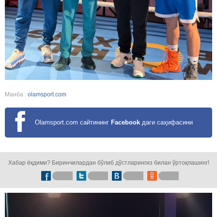
Манба :
olamsport.com
Olamsport.com сайтининг
Facebook
даги саҳифасини
кузатинг!
Хабар ёқдими? Биринчилардан бўлиб дўстларингиз билан ўртоқлашинг!