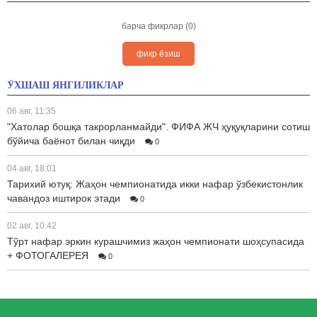
барча фикрлар (0)
фикр ёзиш
ЎХШАШ ЯНГИЛИКЛАР
06 авг, 11:35
"Хатолар бошқа такрорланмайди". ФИФА ЖЧ ҳуқуқларини сотиш
бўйича баёнот билан чиқди
0
04 авг, 18:01
Тарихий ютуқ: Жаҳон чемпионатида икки нафар ўзбекистонлик
чавандоз иштирок этади
0
02 авг, 10:42
Тўрт нафар эркин курашчимиз жаҳон чемпионати шоҳсупасида
+ ФОТОГАЛЕРЕЯ
0