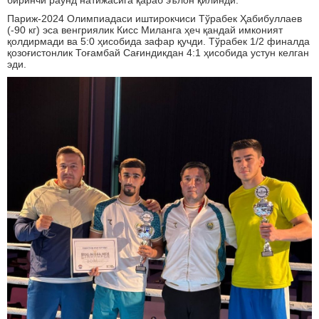
Париж-2024 Олимпиадаси иштирокчиси Тўрабек Ҳабибуллаев
(-90 кг) эса венгриялик Кисс Миланга ҳеч қандай имконият
қолдирмади ва 5:0 ҳисобида зафар қучди. Тўрабек 1/2 финалда
қозоғистонлик Тоғамбай Сағиндикдан 4:1 ҳисобида устун келган
эди.