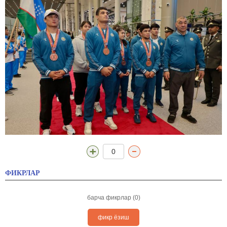
0
ФИКРЛАР
барча фикрлар (0)
фикр ёзиш