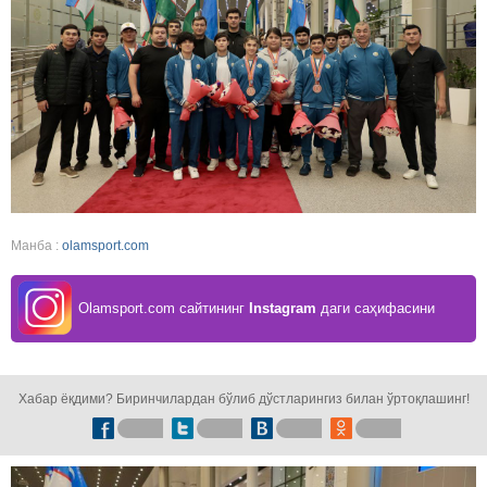
Манба :
olamsport.com
Olamsport.com сайтининг
Instagram
даги саҳифасини
кузатинг!
Хабар ёқдими? Биринчилардан бўлиб дўстларингиз билан ўртоқлашинг!