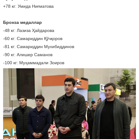
+78 кг: Умида Ниғматова
Бронза медаллар
-48 кг: Лазиза Ҳайдарова
-60 кг: Самариддин Қўчқоров
-81 кг: Самариддин Мухибиддинов
-90 кг: Алишер Саманов
-100 кг: Муҳаммадали Зоиров