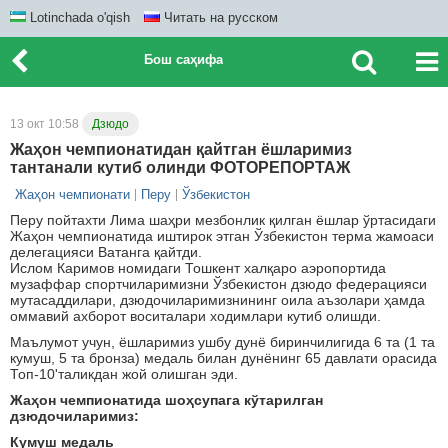
Lotinchada o'qish
Читать на русском
Бош саҳифа
13 окт 10:58
Дзюдо
Жаҳон чемпионатидан қайтган ёшларимиз
тантанали кутиб олинди ФОТОРЕПОРТАЖ
Жаҳон чемпионати
Перу
Ўзбекистон
Перу пойтахти Лима шаҳри мезбонлик қилган ёшлар ўртасидаги
Жаҳон чемпионатида иштирок этган Ўзбекистон терма жамоаси
делегацияси Ватанга қайтди.
Ислом Каримов номидаги Тошкент халқаро аэропортида
музаффар спортчиларимизни Ўзбекистон дзюдо федерацияси
мутасаддилари, дзюдочиларимизнининг оила аъзолари ҳамда
оммавий ахборот воситалари ходимлари кутиб олишди.
Маълумот учун, ёшларимиз ушбу дунё биринчилигида 6 та (1 та
кумуш, 5 та бронза) медаль билан дунёнинг 65 давлати орасида
Топ-10'таликдан жой олишган эди.
Жаҳон чемпионатида шоҳсупага кўтарилган
дзюдочиларимиз:
Кумуш медаль