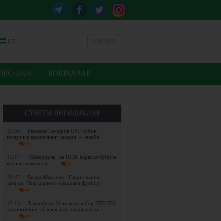
UZ
КИРИШ
ЕС-2028
БОШҚАЛАР
СЎНГГИ ЯНГИЛИКЛАР
19:56
Рамазон Темиров UFC собиқ
юлдузига қарши жанг қилади — манба
0
19:17
“Ливерпуль” ва ПСЖ Барколя бўйича
келиша олмаяпти
0
18:47
Брэди Махачев - Гэрри жанги
ҳақида: "Бир дарвоза олдидаги футбол"
0
18:13
Таркибида 12 та жанги бор UFC 331
турнирининг тўлиқ карди тасдиқланди
0