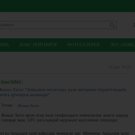
ММА
БОКС РЕЙТИНГИ
ФОТОГАЛЕРЕЯ
ЛОС-АНЖЕЛ
14 дек 14:22
Бокс/ММА
Жамал Хилл: "Анкалаев октагонда ҳали интервью бераётгандаёқ
менга қўнғироқ қилишди"
Теглар :
Жамал Хилл
Жамал Хилл ярим оғир вазн тоифасидаги чемпионлик жанги ҳақида
гапирар экан, UFC унга қандай мурожаат қилганини очиқлади.
ич ва Анкалаев ҳали қафасдан чиқмаган эди. Менимча, Анкалаев ҳали