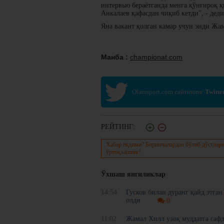
интервью бераётганда менга қўнғироқ 
Анкалаев қафасдан чиқиб кетди", - дед
Яна вакант қолган камар учун энди Жа
Манба :
championat.com
Olamsport.com сайтининг
Twitte
РЕЙТИНГ:
Хабар ёқдими? Биринчилардан бўлиб дўстлари
ўртоқлашинг!
Ўхшаш янгиликлар
14:54
Гусков билан дуранг қайд этга
олди
0
11:02
Жамал Хилл узоқ муддатга саф