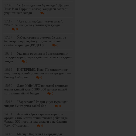
17:48
"У ўз имиджини бузмоқда". Даррен
Тилл Иан Гэррини аёллар ҳақидаги гаплари
учун танқид қилди
0
17:17
“Ҳеч ким клубдан устун эмас”:
“Реал” Винисиусга ультиматум қўйди
0
17:07
Ўзбекистонлик сумочи ўзидан уч
баравар оғир рақиби устидан тарихий
ғалабага эришди (ВИДЕО)
0
16:49
Украина россиялик боксчиларнинг
халқаро турнирларга қайтишига кескин қарши
чиқди
0
16:16
ИНТЕРВЬЮ. Икки Президентнинг
меҳрини қозониб, дуосини олган дзюдочи —
Ришод Собиров
0
15:50
Дана Уайт UFC`ни сотиб олишдан
олдин қандай қилиб 380 000 доллар ишлаб
топганини айтиб берди
0
15:18
“Барселона” Родри учун курашдан
чиқди: бунга учта сабаб бор
0
14:51
Асосий тўрга саралаш турнири
орқали етиб келган теннисчимиз рейтингда
ўзидан 530 поғона юқоридаги рақибасини
"сочиб" ташлади
0
14:16
Магнус Карлсен Самарқанддаги