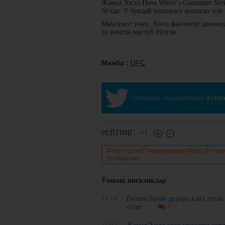
Жамал Хилл Dana Whiteʼs Contender Ser
бўлди. У бундай натижага эришган илк 
Маълумот учун, Хилл фаолияти давомида
та жангда мағлуб бўлган.
Манба :
UFC
Olamsport.com сайтининг
Twitte
РЕЙТИНГ:
+1
Хабар ёқдими? Биринчилардан бўлиб дўстлари
ўртоқлашинг!
Ўхшаш янгиликлар
14:54
Гусков билан дуранг қайд этга
олди
0