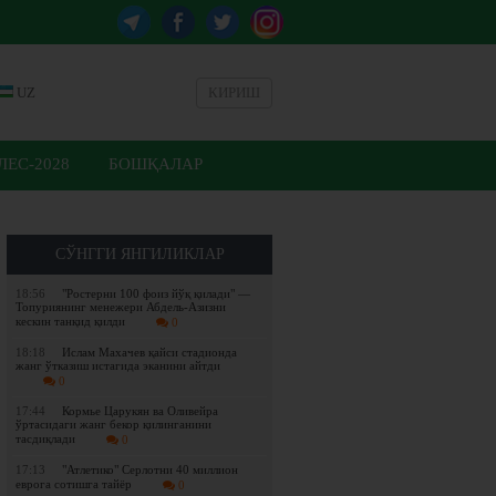
UZ
КИРИШ
ЕС-2028
БОШҚАЛАР
СЎНГГИ ЯНГИЛИКЛАР
18:56
"Ростерни 100 фоиз йўқ қилади" —
Топуриянинг менежери Абдель-Азизни
кескин танқид қилди
0
18:18
Ислам Махачев қайси стадионда
жанг ўтказиш истагида эканини айтди
0
17:44
Кормье Царукян ва Оливейра
ўртасидаги жанг бекор қилинганини
тасдиқлади
0
17:13
"Атлетико" Серлотни 40 миллион
еврога сотишга тайёр
0