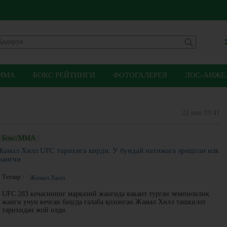
ММА
БОКС РЕЙТИНГИ
ФОТОГАЛЕРЕЯ
ЛОС-АНЖЕЛ
22 янв 19:41
Бокс/ММА
Жамал Хилл UFC тарихига кирди. У бундай натижага эришган илк
жангчи
Теглар :
Жамал Хилл
UFC 283 кечасининг марказий жангида вакант турган чемпионлик
жанги учун кечган баҳсда ғалаба қозонган Жамал Хилл ташкилот
тарихидан жой олди.