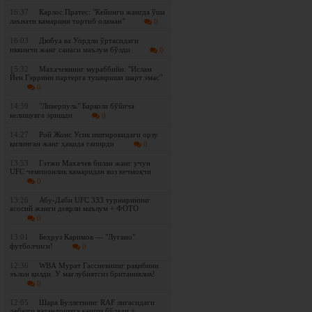
16:37
Карлос Пратес: "Кейинги жангда ўша
лаънати камарини тортиб оламан"
0
16:03
Дюбуа ва Уордли ўртасидаги
иккинчи жанг санаси маълум бўлди
0
15:32
Махачевнинг мураббийи: "Ислам
Йен Гэррини партерга тушириши шарт эмас"
0
14:59
"Ливерпуль" Баркола бўйича
келишувга эришди
0
14:27
Рой Жонс Усик иштирокидаги орзу
қилинган жанг ҳақида гапирди
0
13:53
Гэтжи Махачев билан жанг учун
UFC чемпионлик камаридан воз кечмоқчи
0
13:26
Абу-Даби UFC 333 турнирининг
асосий жанги деярли маълум + ФОТО
0
13:01
Беҳруз Каримов — "Лугано"
футболчиси!
0
12:36
WBА Мурат Гассиевнинг рақибини
эълон қилди. У мағлубиятсиз британиялик!
0
12:05
Шара Буллетнинг RAF лигасидаги
дебюти ватандошига қарши бўлади +