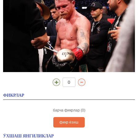
0
ФИКРЛАР
барча фикрлар (0)
фикр ёзиш
ЎХШАШ ЯНГИЛИКЛАР