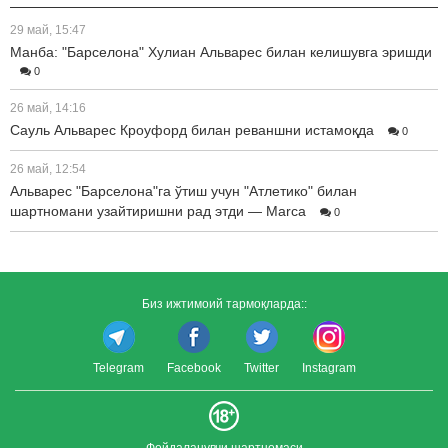
29 май, 15:47
Манба: "Барселона" Хулиан Альварес билан келишувга эришди
0
26 май, 14:16
Сауль Альварес Кроуфорд билан реваншни истамоқда
0
26 май, 12:54
Альварес "Барселона"га ўтиш учун "Атлетико" билан
шартномани узайтиришни рад этди — Marca
0
Биз ижтимоий тармоқларда::
Telegram
Facebook
Twitter
Instagram