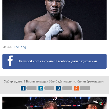
Манба :
The Ring
Olamsport.com сайтининг
Facebook
даги саҳифасини
кузатинг!
Хабар ёқдими? Биринчилардан бўлиб дўстларингиз билан ўртоқлашинг!