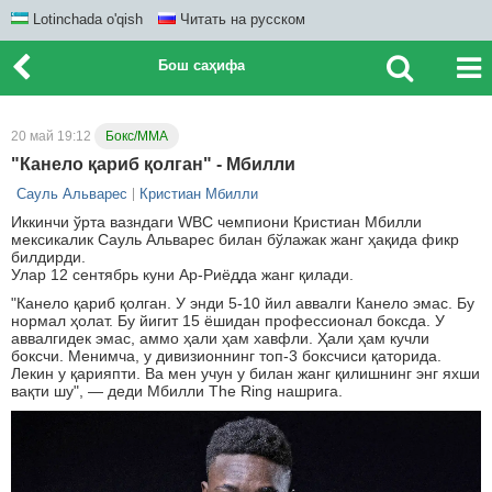
Lotinchada o'qish
Читать на русском
Бош саҳифа
20 май 19:12
Бокс/ММА
"Канело қариб қолган" - Мбилли
Сауль Альварес
Кристиан Мбилли
Иккинчи ўрта вазндаги WBC чемпиони Кристиан Мбилли
мексикалик Сауль Альварес билан бўлажак жанг ҳақида фикр
билдирди.
Улар 12 сентябрь куни Ар-Риёдда жанг қилади.
"Канело қариб қолган. У энди 5-10 йил аввалги Канело эмас. Бу
нормал ҳолат. Бу йигит 15 ёшидан профессионал боксда. У
аввалгидек эмас, аммо ҳали ҳам хавфли. Ҳали ҳам кучли
боксчи. Менимча, у дивизионнинг топ-3 боксчиси қаторида.
Лекин у қарияпти. Ва мен учун у билан жанг қилишнинг энг яхши
вақти шу", — деди Мбилли The Ring нашрига.