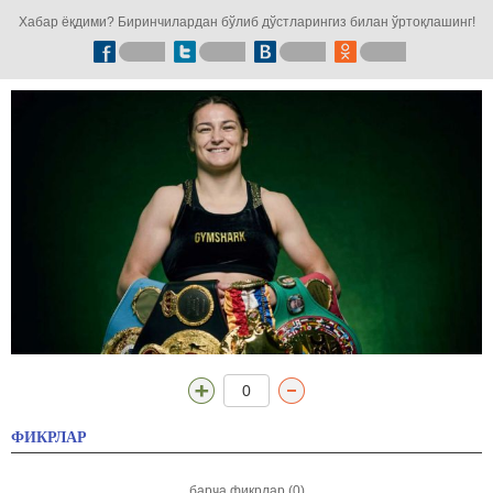
Хабар ёқдими? Биринчилардан бўлиб дўстларингиз билан ўртоқлашинг!
0
ФИКРЛАР
барча фикрлар (0)