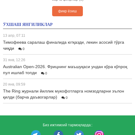
фикр ёзиш
ЎХШАШ ЯНГИЛИКЛАР
13 апр, 07:11
Тимофеева саралаш финалида ютқазди, лекин асосий тўрга
чиқди
0
31 янв, 12:26
Australian Open-2026. Фрицнинг маъшуқаси ундан кўра кўпроқ
пул ишлаб топди
0
20 янв, 09:59
The Ring журнали йиллик мукофотларга номзодларни эълон
қилди (барча даъвогарлар)
0
Биз ижтимоий тармоқларда::