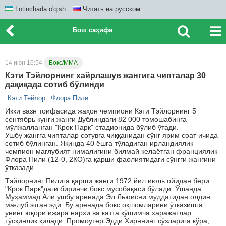
Lotinchada o'qish
Читать на русском
Бош саҳифа
14 июн 16:54
Бокс/ММА
Кэти Тэйлорнинг хайрлашув жангига чипталар 30
дақиқада сотиб бўлинди
Кэти Тейлор
Флора Пили
Икки вазн тоифасида жаҳон чемпиони Кэти Тэйлорнинг 5
сентябрь кунги жанги Дублиндаги 82 000 томошабинга
мўлжалланган "Крок Парк" стадионида бўлиб ўтади.
Ушбу жангга чипталар сотувга чиққанидан сўнг ярим соат ичида
сотиб бўлинган. Яқинда 40 ёшга тўладиган ирландиялик
чемпион мағлубият нималигини билмай келаётган франциялик
Флора Пили (12-0, 2КО)га қарши фаолиятидаги сўнгги жангини
ўтказади.
Тэйлорнинг Пилига қарши жанги 1972 йил июль ойидан бери
"Крок Парк"даги биринчи бокс мусобақаси бўлади. Ўшанда
Муҳаммад Али ушбу аренада Эл Льюисни муддатидан олдин
мағлуб этган эди. Бу аренада бокс оқшомларини ўтказишга
унинг юқори ижара нархи ва катта қўшимча харажатлар
тўсқинлик қилади. Промоутер Эдди Хирннинг сўзларига кўра,