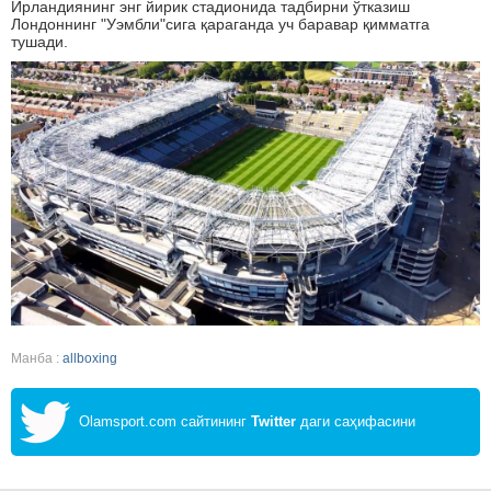
Ирландиянинг энг йирик стадионида тадбирни ўтказиш
Лондоннинг "Уэмбли"сига қараганда уч баравар қимматга
тушади.
Манба :
allboxing
Olamsport.com сайтининг
Twitter
даги саҳифасини
кузатинг!