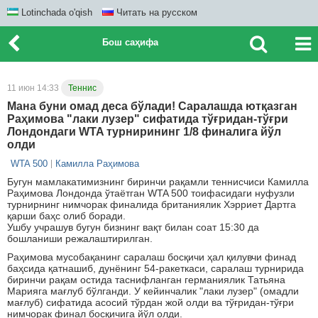
Lotinchada o'qish
Читать на русском
Бош саҳифа
11 июн 14:33
Теннис
Мана буни омад деса бўлади! Саралашда ютқазган
Раҳимова "лаки лузер" сифатида тўғридан-тўғри
Лондондаги WTA турнирининг 1/8 финалига йўл
олди
WTA 500
Камилла Раҳимова
Бугун мамлакатимизнинг биринчи рақамли теннисчиси Камилла
Раҳимова Лондонда ўтаётган WTA 500 тоифасидаги нуфузли
турнирнинг нимчорак финалида британиялик Хэрриет Дартга
қарши баҳс олиб боради.
Ушбу учрашув бугун бизнинг вақт билан соат 15:30 да
бошланиши режалаштирилган.
Раҳимова мусобақанинг саралаш босқичи ҳал қилувчи финад
баҳсида қатнашиб, дунёнинг 54-ракеткаси, саралаш турнирида
биринчи рақам остида таснифланган германиялик Татьяна
Марияга мағлуб бўлганди. У кейинчалик "лаки лузер" (омадли
мағлуб) сифатида асосий тўрдан жой олди ва тўғридан-тўғри
нимчорак финал босқичига йўл олди.