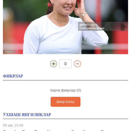
0
ФИКРЛАР
барча фикрлар (0)
фикр ёзиш
ЎХШАШ ЯНГИЛИКЛАР
05 авг, 15:40