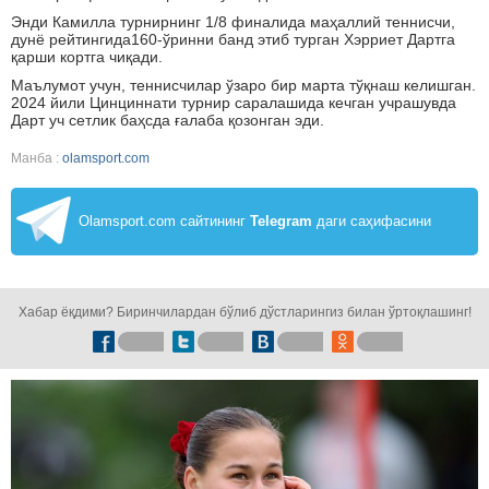
Энди Камилла турнирнинг 1/8 финалида маҳаллий теннисчи,
дунё рейтингида160-ўринни банд этиб турган Хэрриет Дартга
қарши кортга чиқади.
Маълумот учун, теннисчилар ўзаро бир марта тўқнаш келишган.
2024 йили Цинциннати турнир саралашида кечган учрашувда
Дарт уч сетлик баҳсда ғалаба қозонган эди.
Манба :
olamsport.com
Olamsport.com сайтининг
Telegram
даги саҳифасини
кузатинг!
Хабар ёқдими? Биринчилардан бўлиб дўстларингиз билан ўртоқлашинг!