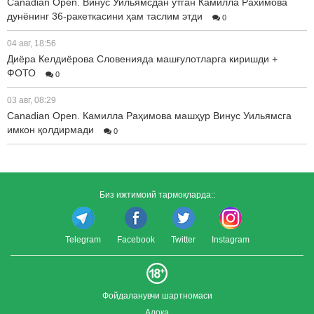
Canadian Open. Винус Уильямсдан ўтган Камилла Рахимова
дунёнинг 36-ракеткасини ҳам таслим этди
0
04 авг, 18:56
Диёра Келдиёрова Словенияда машғулотларга киришди +
ФОТО
0
03 авг, 08:29
Canadian Open. Камилла Раҳимова машҳур Винус Уильямсга
имкон қолдирмади
0
Биз ижтимоий тармоқларда::
Telegram
Facebook
Twitter
Instagram
Фойдаланувчи шартномаси
Алоқа