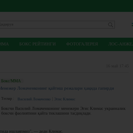
ММА
БОКС РЕЙТИНГИ
ФОТОГАЛЕРЕЯ
ЛОС-АНЖЕЛ
16 май 17:45
Бокс/ММА
Менежер Ломаченконинг қайтиш режалари ҳақида гапирди
Теглар :
Василий Ломаченко
Эгис Климаc
Боксчи Василий Ломаченконинг менежери Эгис Климас украиналик
боксчи фаолиятини қайта тиклашини тасдиқлади.
стида ишлаяпмиз", — деди Климас.