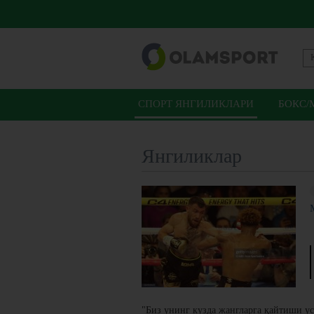
СПОРТ ЯНГИЛИКЛАРИ
БОКС/
Янгиликлар
"Биз унинг кузда жангларга қайтиши у