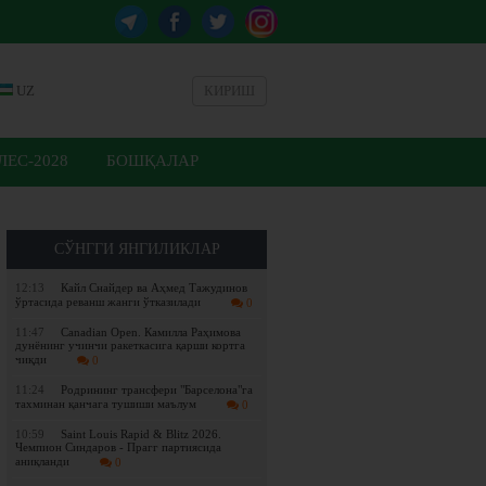
UZ
КИРИШ
ЕС-2028
БОШҚАЛАР
СЎНГГИ ЯНГИЛИКЛАР
12:13
Кайл Снайдер ва Аҳмед Тажудинов
ўртасида реванш жанги ўтказилади
0
11:47
Canadian Open. Камилла Раҳимова
дунёнинг учинчи ракеткасига қарши кортга
чиқди
0
11:24
Родрининг трансфери "Барселона"га
тахминан қанчага тушиши маълум
0
10:59
Saint Louis Rapid & Blitz 2026.
Чемпион Синдаров - Прагг партиясида
аниқланди
0