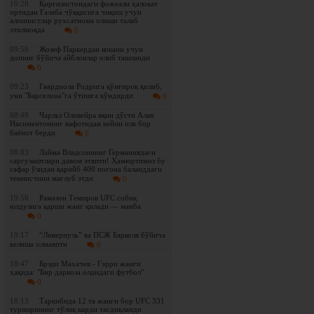
10:28
Қирғизистондаги фожеали ҳалокат
ортидан Ғалаба чўққисига чиқиш учун
алпинистлар рухсатнома олиши талаб
этилмоқда
0
09:56
Жозеф Паркердан кокаин учун
допинг бўйича айбловлар олиб ташланди
0
09:23
Гвардиола Родрига қўнғироқ қилиб,
уни "Барселона"га ўтишга кўндирди
0
08:49
Чарльз Оливейра яқин дўсти Алан
Насиментонинг вафотидан кейин илк бор
баёнот берди
0
08:03
Лайма Владсоннинг Германиядаги
саргузаштлари давом этяпти! Ҳамюртимиз бу
сафар ўзидан қарийб 400 поғона баланддаги
теннисчини мағлуб этди
0
19:56
Рамазон Темиров UFC собиқ
юлдузига қарши жанг қилади — манба
0
19:17
“Ливерпуль” ва ПСЖ Барколя бўйича
келиша олмаяпти
0
18:47
Брэди Махачев - Гэрри жанги
ҳақида: "Бир дарвоза олдидаги футбол"
0
18:13
Таркибида 12 та жанги бор UFC 331
турнирининг тўлиқ карди тасдиқланди