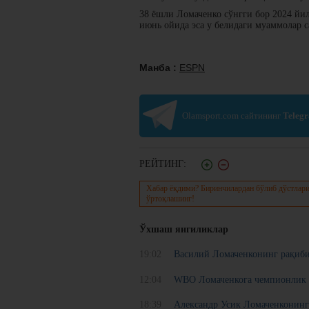
38 ёшли Ломаченко сўнгги бор 2024 йи
июнь ойида эса у белидаги муаммолар 
Манба :
ESPN
Olamsport.com сайтининг
Teleg
РЕЙТИНГ:
Хабар ёқдими? Биринчилардан бўлиб дўстлари
ўртоқлашинг!
Ўхшаш янгиликлар
19:02
Василий Ломаченконинг рақиби
12:04
WBO Ломаченкога чемпионлик 
18:39
Александр Усик Ломаченконинг