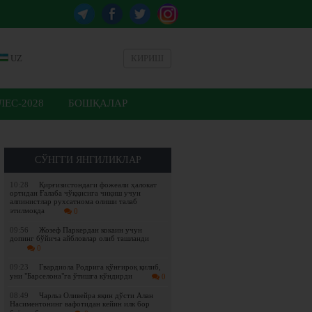
UZ
КИРИШ
ЕС-2028
БОШҚАЛАР
СЎНГГИ ЯНГИЛИКЛАР
10:28
Қирғизистондаги фожеали ҳалокат
ортидан Ғалаба чўққисига чиқиш учун
алпинистлар рухсатнома олиши талаб
этилмоқда
0
09:56
Жозеф Паркердан кокаин учун
допинг бўйича айбловлар олиб ташланди
0
09:23
Гвардиола Родрига қўнғироқ қилиб,
уни "Барселона"га ўтишга кўндирди
0
08:49
Чарльз Оливейра яқин дўсти Алан
Насиментонинг вафотидан кейин илк бор