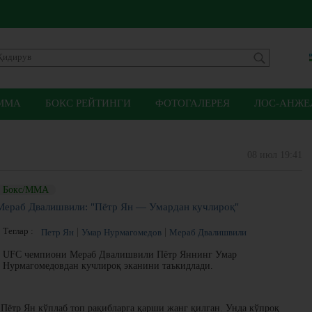
ММА
БОКС РЕЙТИНГИ
ФОТОГАЛЕРЕЯ
ЛОС-АНЖЕЛ
08 июл 19:41
Бокс/ММА
Мераб Двалишвили: "Пётр Ян — Умардан кучлироқ"
Теглар :
Петр Ян
Умар Нурмагомедов
Мераб Двалишвили
UFC чемпиони Мераб Двалишвили Пётр Яннинг Умар
Нурмагомедовдан кучлироқ эканини таъкидлади.
Пётр Ян кўплаб топ рақибларга қарши жанг қилган. Унда кўпроқ