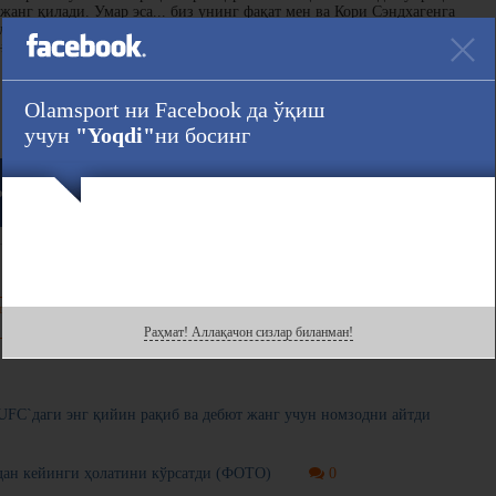
жанг қилади. Умар эса... биз унинг фақат мен ва Кори Сэндхагенга
лар билан кўпроқ жанг қилиши керак. У яхши жангчи, лекин у фаол
анг қилмаяпти?" — деди Двалишвили.
Olamsport ни Facebook да ўқиш
Ҳавола :
учун
"Yoqdi"
ни босинг
ook
даги саҳифасини кузатинг!
нгиз билан
Раҳмат! Аллақачон сизлар биланман!
FC`даги энг қийин рақиб ва дебют жанг учун номзодни айтди
идан кейинги ҳолатини кўрсатди (ФОТО)
0