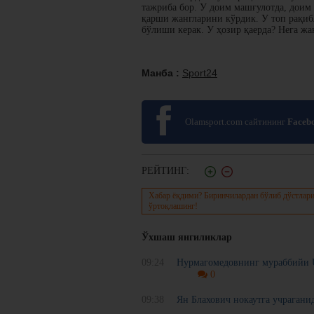
тажриба бор. У доим машғулотда, доим 
қарши жангларини кўрдик. У топ рақиб
бўлиши керак. У ҳозир қаерда? Нега ж
Манба :
Sport24
Olamsport.com сайтининг
Faceb
РЕЙТИНГ:
Хабар ёқдими? Биринчилардан бўлиб дўстлари
ўртоқлашинг!
Ўхшаш янгиликлар
09:24
Нурмагомедовнинг мураббийи U
0
09:38
Ян Блахович нокаутга учраган