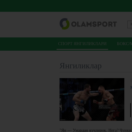
СПОРТ ЯНГИЛИКЛАРИ
БОКС/
Янгиликлар
"Ян — Умардан кучлироқ. Нега? Чунки 