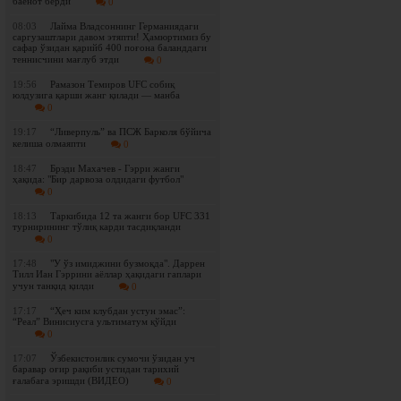
баёнот берди
0
08:03
Лайма Владсоннинг Германиядаги
саргузаштлари давом этяпти! Ҳамюртимиз бу
сафар ўзидан қарийб 400 поғона баланддаги
теннисчини мағлуб этди
0
19:56
Рамазон Темиров UFC собиқ
юлдузига қарши жанг қилади — манба
0
19:17
“Ливерпуль” ва ПСЖ Барколя бўйича
келиша олмаяпти
0
18:47
Брэди Махачев - Гэрри жанги
ҳақида: "Бир дарвоза олдидаги футбол"
0
18:13
Таркибида 12 та жанги бор UFC 331
турнирининг тўлиқ карди тасдиқланди
0
17:48
"У ўз имиджини бузмоқда". Даррен
Тилл Иан Гэррини аёллар ҳақидаги гаплари
учун танқид қилди
0
17:17
“Ҳеч ким клубдан устун эмас”:
“Реал” Винисиусга ультиматум қўйди
0
17:07
Ўзбекистонлик сумочи ўзидан уч
баравар оғир рақиби устидан тарихий
ғалабага эришди (ВИДЕО)
0