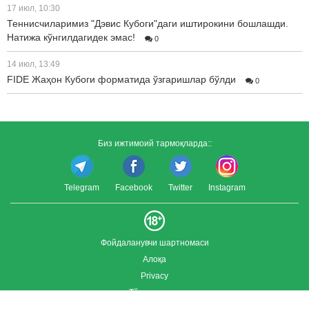
17 июл, 10:30
Теннисчиларимиз "Дэвис Кубоги"даги иштирокини бошлашди.
Натижа кўнгилдагидек эмас!
0
14 июл, 13:49
FIDE Жаҳон Кубоги форматида ўзгаришлар бўлди
0
Биз ижтимоий тармоқларда::
Telegram
Facebook
Twitter
Instagram
Фойдаланувчи шартномаси
Алоқа
Privacy
Тўлиқ версия