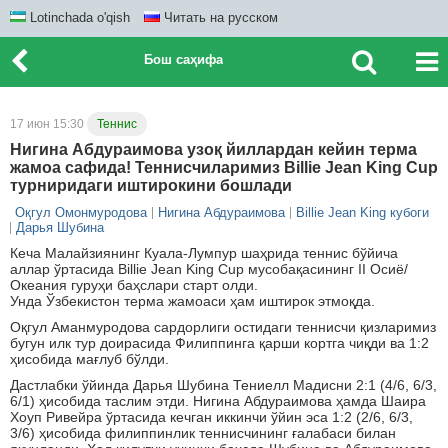
Lotinchada o'qish
Читать на русском
Бош саҳифа
17 июн 15:30
Теннис
Нигина Абдураимова узоқ йиллардан кейин терма
жамоа сафида! Теннисчиларимиз Billie Jean King Cup
турниридаги иштирокини бошлади
Оқгул Омонмуродова
Нигина Абдураимова
Billie Jean King кубоги
Дарья Шубина
Кеча Малайзиянинг Куала-Лумпур шаҳрида теннис бўйича
аллар ўртасида Billie Jean King Cup мусобақасининг II Осиё/
Океания гуруҳи баҳслари старт олди.
Унда Ўзбекистон терма жамоаси ҳам иштирок этмоқда.
Оқгул Аманмуродова сардорлиги остидаги теннисчи қизларимиз
бугун илк тур доирасида Филиппинга қарши кортга чиқди ва 1:2
ҳисобида мағлуб бўлди.
Дастлабки ўйинда Дарья Шубина Тениелл Мадисни 2:1 (4/6, 6/3,
6/1) ҳисобида таслим этди. Нигина Абдураимова ҳамда Шаира
Хоуп Ривейра ўртасида кечган иккинчи ўйин эса 1:2 (2/6, 6/3,
3/6) ҳисобида филиппинлик теннисчининг ғалабаси билан