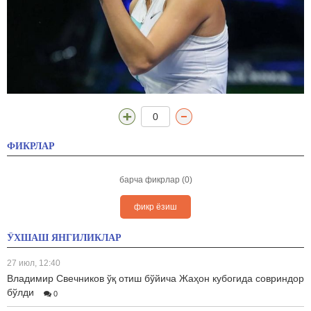
0
ФИКРЛАР
барча фикрлар (0)
фикр ёзиш
ЎХШАШ ЯНГИЛИКЛАР
27 июл, 12:40
Владимир Свечников ўқ отиш бўйича Жаҳон кубогида совриндор
бўлди
0