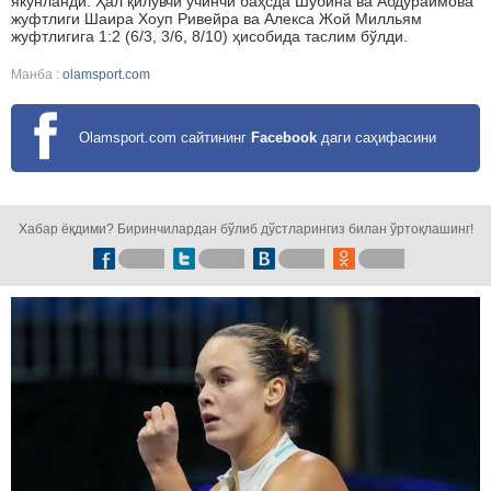
якунланди. Ҳал қилувчи учинчи баҳсда Шубина ва Абдураимова
жуфтлиги Шаира Хоуп Ривейра ва Алекса Жой Милльям
жуфтлигига 1:2 (6/3, 3/6, 8/10) ҳисобида таслим бўлди.
Манба :
olamsport.com
Olamsport.com сайтининг
Facebook
даги саҳифасини
кузатинг!
Хабар ёқдими? Биринчилардан бўлиб дўстларингиз билан ўртоқлашинг!