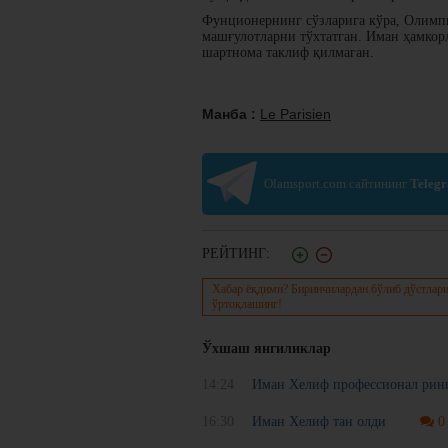
Фунционернинг сўзларига кўра, Олимпи
машғулотларни тўхтатган. Иман ҳамкор
шартнома таклиф қилмаган.
Манба :
Le Parisien
Olamsport.com сайтининг
Teleg
РЕЙТИНГ:
Хабар ёқдими? Биринчилардан бўлиб дўстлари
ўртоқлашинг!
Ўхшаш янгиликлар
14:24
Иман Хелиф профессионал ринг
16:30
Иман Хелиф тан олди
0