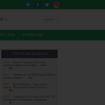
UZ
КИРИШ
ЕС-2028
БОШҚАЛАР
СЎНГГИ ЯНГИЛИКЛАР
19:56
Рамазон Темиров UFC собиқ
юлдузига қарши жанг қилади — манба
0
19:17
“Ливерпуль” ва ПСЖ Барколя бўйича
келиша олмаяпти
0
18:47
Брэди Махачев - Гэрри жанги
ҳақида: "Бир дарвоза олдидаги футбол"
0
18:13
Таркибида 12 та жанги бор UFC 331
турнирининг тўлиқ карди тасдиқланди
0