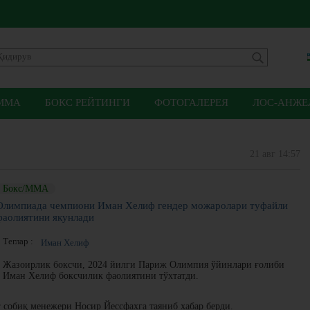
ММА
БОКС РЕЙТИНГИ
ФОТОГАЛЕРЕЯ
ЛОС-АНЖЕЛ
21 авг 14:57
Бокс/ММА
Олимпиада чемпиони Иман Хелиф гендер можаролари туфайли
фаолиятини якунлади
Теглар :
Иман Хелиф
Жазоирлик боксчи, 2024 йилги Париж Олимпия ўйинлари ғолиби
Иман Хелиф боксчилик фаолиятини тўхтатди.
г собиқ менежери Носир Йессфахга таяниб хабар берди.