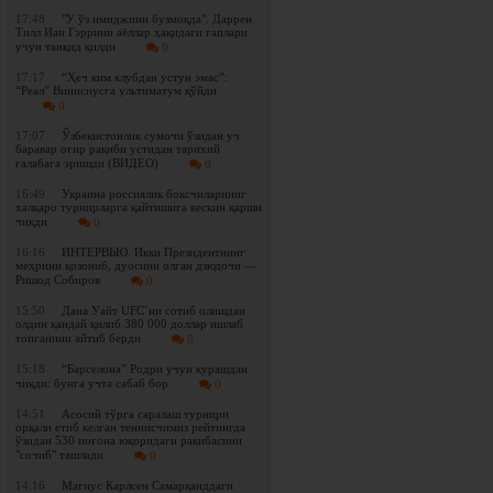
17:48
"У ўз имиджини бузмоқда". Даррен
Тилл Иан Гэррини аёллар ҳақидаги гаплари
учун танқид қилди
0
17:17
“Ҳеч ким клубдан устун эмас”:
“Реал” Винисиусга ультиматум қўйди
0
17:07
Ўзбекистонлик сумочи ўзидан уч
баравар оғир рақиби устидан тарихий
ғалабага эришди (ВИДЕО)
0
16:49
Украина россиялик боксчиларнинг
халқаро турнирларга қайтишига кескин қарши
чиқди
0
16:16
ИНТЕРВЬЮ. Икки Президентнинг
меҳрини қозониб, дуосини олган дзюдочи —
Ришод Собиров
0
15:50
Дана Уайт UFC`ни сотиб олишдан
олдин қандай қилиб 380 000 доллар ишлаб
топганини айтиб берди
0
15:18
“Барселона” Родри учун курашдан
чиқди: бунга учта сабаб бор
0
14:51
Асосий тўрга саралаш турнири
орқали етиб келган теннисчимиз рейтингда
ўзидан 530 поғона юқоридаги рақибасини
"сочиб" ташлади
0
14:16
Магнус Карлсен Самарқанддаги