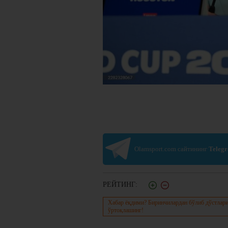
Olamsport.com сайтининг
Teleg
РЕЙТИНГ:
Хабар ёқдими? Биринчилардан бўлиб дўстлари
ўртоқлашинг!