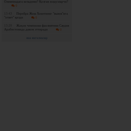
Олимпиадага келадими? Қолган юлдузларчи?
0
13:43
Перейра Жош Хокитнинг "вызов"ига
"ответ" қилди
0
13:20
Жаҳон чемпиони фаолиятини Саудия
Арабистонида давом эттиради
0
яна янгиликлар