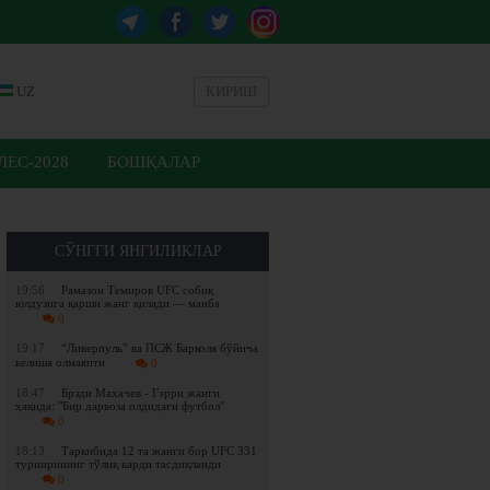
UZ
КИРИШ
ЕС-2028
БОШҚАЛАР
СЎНГГИ ЯНГИЛИКЛАР
19:56
Рамазон Темиров UFC собиқ
юлдузига қарши жанг қилади — манба
0
19:17
“Ливерпуль” ва ПСЖ Барколя бўйича
келиша олмаяпти
0
18:47
Брэди Махачев - Гэрри жанги
ҳақида: "Бир дарвоза олдидаги футбол"
0
18:13
Таркибида 12 та жанги бор UFC 331
турнирининг тўлиқ карди тасдиқланди
0