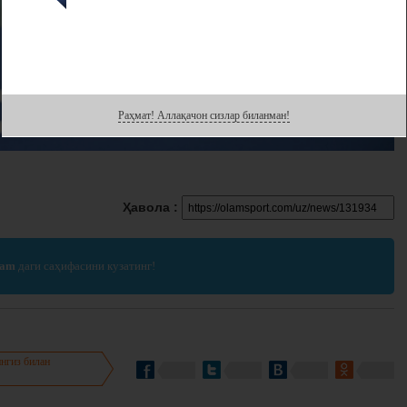
Раҳмат! Аллақачон сизлар биланман!
Ҳавола :
ram
даги саҳифасини кузатинг!
нгиз билан