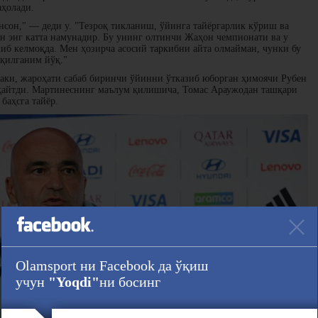
аҳолади.
сон," — деди у. "Тезроқ тикланиш, ўйинга тайёргарлик кўриш ва
ун энг катта намунадир. Бу унинг олтинчи Жаҳон чемпионати ва у
шиб келмоқда. Мен ҳозирча асосий таркибни айта олмайман, чунки бу
 қилганим йўқ."
аки, жароҳати сабаб биринчи ўйинни ўтказиб юборган ҳимоячи Рубен
 қайтди. Мартинеснинг маълум қилишича, Томас Араужодан ташқари
баҳсга тайёр.
Olamsport ни Facebook да ўқиш
учун
"Yoqdi"
ни босинг