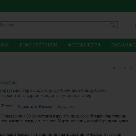
ММА
БОКС РЕЙТИНГИ
ФОТОГАЛЕРЕЯ
ЛОС-АНЖЕЛ
23 июн 12:59
Футбол
Португалия термасида бир футболчидан бошқа барча
Ўзбекистонга қарши майдонга тушишга тайёр
Теглар :
Криштиану Роналду
Португалия
Роналдунинг Ўзбекистонга қарши ўйинда асосий таркибда тушиш-
тушмаслиги ҳақидаги саволга Мартинес аниқ жавоб беришдан қочди.
дондаги фаоллиги пасайганини айтишаётган бўлса-да, мураббий