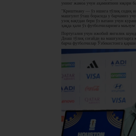
унинг жамоа учун аҳамиятини юқори б
"Криштиану — ўз ишига тўлиқ содиқ ин
машғулот ўташ борасида у барчамиз уч
узоқ вақтдан бери ўз ватани учун кура
ҳақда ҳали ўз футболчиларимга маълум
Португалия учун ижобий янгилик шунд
Диаш тўлиқ соғайди ва машғулотларга
барча футболчилар Ўзбекистонга қарши 