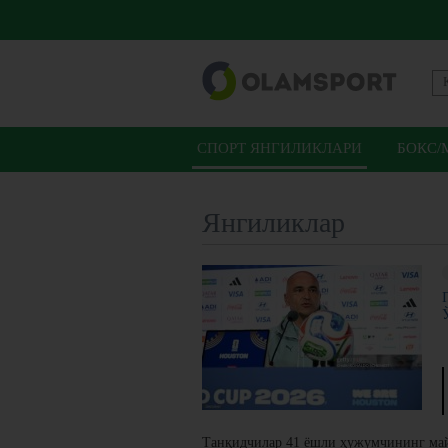
СПОРТ ЯНГИЛИКЛАРИ
БОКС/
Янгиликлар
Танқидчилар 41 ёшли ҳужумчининг май