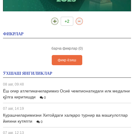
+2
ФИКРЛАР
барча фикрлар (0)
фикр ёзиш
ЎХШАШ ЯНГИЛИКЛАР
08 авг, 09:48
Ёш оғир атлетикачиларимиз Осиё чемпионатидаги илк медални
қўлга киритишди
0
07 авг, 14:19
Курашчиларимизни Хитойдаги халқаро турнир ва машғулотлар
йиғини кутяпти
0
07 авг, 12:13