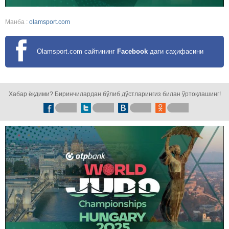
Манба :
olamsport.com
Olamsport.com сайтининг
Facebook
даги саҳифасини
кузатинг!
Хабар ёқдими? Биринчилардан бўлиб дўстларингиз билан ўртоқлашинг!