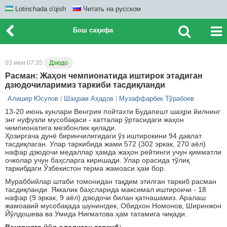
Lotinchada o'qish
Читать на русском
Бош саҳифа
03 июн 07:35
Дзюдо
Расман: Жаҳон чемпионатида иштирок этадиган
дзюдочиларимиз таркиби тасдиқланди
Алишер Юсупов
Шаҳрам Аҳадов
Музаффарбек Тўрабоев
13-20 июнь кунлари Венгрия пойтахти Будапешт шаҳри йилнинг
энг нуфузли мусобақаси - катталар ўртасидаги жаҳон
чемпионатига мезбонлик қилади.
Ҳозиргача дунё биринчилигидаги ўз иштирокини 94 давлат
тасдиқлаган. Улар таркибида жами 572 (302 эркак, 270 аёл)
нафар дзюдочи медаллар ҳамда жаҳон рейтинги учун қимматли
очколар учун баҳсларга киришади. Улар орасида тўлиқ
таркибдаги Ўзбекистон терма жамоаси ҳам бор.
Мураббийлар штаби томонидан тақдим этилган таркиб расман
тасдиқланди. Яккалик баҳсларида максимал иштирокчи - 18
нафар (9 эркак, 9 аёл) дзюдочи билан қатнашамиз. Аралаш
жамоавий мусобақада шунингдек, Обидхон Номонов, Ширинжон
Йўлдошева ва Умида Ниғматова ҳам татамига чиқади.