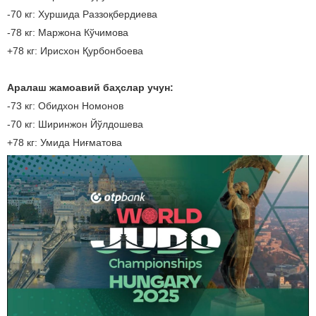
-70 кг: Хуршида Раззоқбердиева
-78 кг: Маржона Кўчимова
+78 кг: Ирисхон Қурбонбоева
Аралаш жамоавий баҳслар учун:
-73 кг: Обидхон Номонов
-70 кг: Ширинжон Йўлдошева
+78 кг: Умида Ниғматова