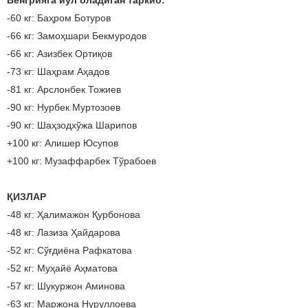
Венгрияга йўл оладиган таркиб:
-60 кг: Баҳром Ботуров
-66 кг: Замоҳшари Бекмуродов
-66 кг: Азизбек Ортиқов
-73 кг: Шаҳрам Аҳадов
-81 кг: Арслонбек Тожиев
-90 кг: Нурбек Муртозоев
-90 кг: Шаҳзодхўжа Шарипов
+100 кг: Алишер Юсупов
+100 кг: Музаффарбек Тўрабоев
ҚИЗЛАР
-48 кг: Ҳалимажон Қурбонова
-48 кг: Лазиза Ҳайдарова
-52 кг: Сўғдиёна Рафкатова
-52 кг: Муҳайё Аҳматова
-57 кг: Шукуржон Аминова
-63 кг: Маржона Нуруллоева