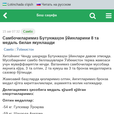
Lotinchada o'qish
Читать на русском
Бош саҳифа
15 авг 07:32
Самбо
Самбочиларимиз Бутунжаҳон ўйинларини 8 та
медаль билан якунлашди
Самбо
Ўзбекистон
Хитойнинг Ченду шаҳрида Бутунжаҳон ўйинлари давом этмоқда.
Мусобақанинг самбо беллашувлари Ўзбекистон терма жамоаси
учун муваффақиятли кечди. Ватанимиз самбочилари мусобақа
якунига кўра, 3 та олтин, 2 та кумуш ва 3 та бронза медалларига
сазовор бўлишди.
Жамоавий баҳсларда қизларимиз олтин, йигитларимиз бронза
медал қўлга киритганликлари, аҳамиятга молик натижадир.
Делегациямиз ҳисобига медаль қўшиб қўйган
спортчиларимиз:
Олтин медаллар:
-54 кг: Гулсевар Ўроқова
-59 кг: Шаҳзода Азатова