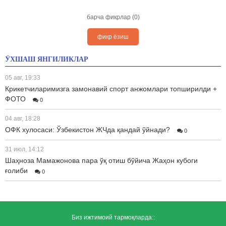
барча фикрлар (0)
фикр ёзиш
ЎХШАШ ЯНГИЛИКЛАР
05 авг, 19:33
Крикетчиларимизга замонавий спорт анжомлари топширилди +
ФОТО
0
04 авг, 18:28
ОФК хулосаси: Ўзбекистон ЖЧда қандай ўйнади?
0
31 июл, 14:12
Шаҳноза Мамажонова пара ўқ отиш бўйича Жаҳон кубоги
ғолиби
0
Биз ижтимоий тармоқларда::