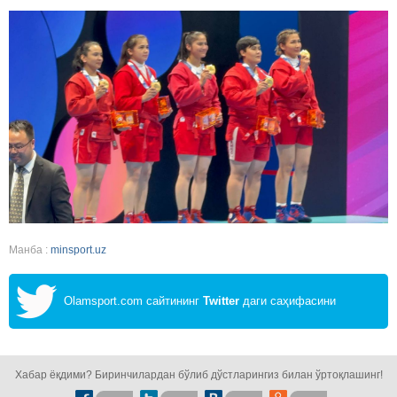
Манба :
minsport.uz
Olamsport.com сайтининг
Twitter
даги саҳифасини
кузатинг!
Хабар ёқдими? Биринчилардан бўлиб дўстларингиз билан ўртоқлашинг!