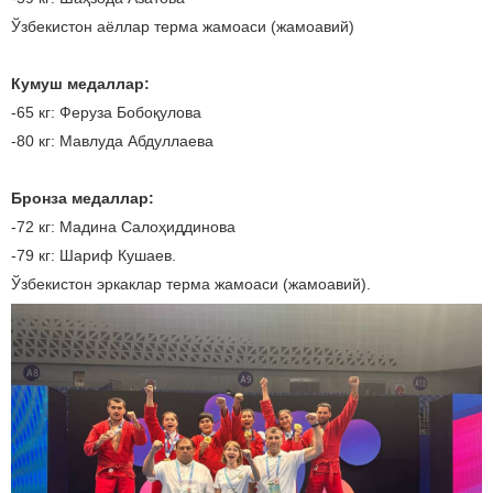
Ўзбекистон аёллар терма жамоаси (жамоавий)
Кумуш медаллар:
-65 кг: Феруза Бобоқулова
-80 кг: Мавлуда Абдуллаева
Бронза медаллар:
-72 кг: Мадина Салоҳиддинова
-79 кг: Шариф Кушаев.
Ўзбекистон эркаклар терма жамоаси (жамоавий).