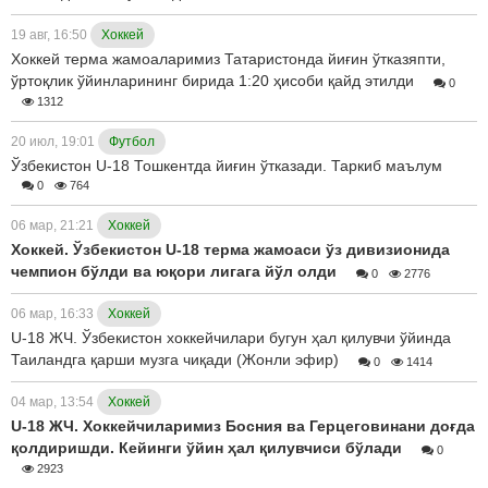
19 авг, 16:50
Хоккей
Хоккей терма жамоаларимиз Татаристонда йиғин ўтказяпти,
ўртоқлик ўйинларининг бирида 1:20 ҳисоби қайд этилди
0
1312
20 июл, 19:01
Футбол
Ўзбекистон U-18 Тошкентда йиғин ўтказади. Таркиб маълум
0
764
06 мар, 21:21
Хоккей
Хоккей. Ўзбекистон U-18 терма жамоаси ўз дивизионида
чемпион бўлди ва юқори лигага йўл олди
0
2776
06 мар, 16:33
Хоккей
U-18 ЖЧ. Ўзбекистон хоккейчилари бугун ҳал қилувчи ўйинда
Таиландга қарши музга чиқади (Жонли эфир)
0
1414
04 мар, 13:54
Хоккей
U-18 ЖЧ. Хоккейчиларимиз Босния ва Герцеговинани доғда
қолдиришди. Кейинги ўйин ҳал қилувчиси бўлади
0
2923