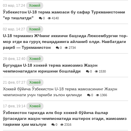
03 мар, 17:24
Хоккей
Ўзбекистон U-18 терма жамоаси бу сафар Туркманистонни
"ер тишлатди"
0
4140
02 мар, 14:27
Хоккей
U-18 термамиз ЖЧнинг иккинчи баҳсида Люксембургни тор-
мор этди ва гуруҳ пешқадамига айланиб олди. Навбатдаги
рақиб — Туркманистон
0
2734
28 фев, 12:40
Хоккей
Бугундан U-18 хоккей терма жамоамиз Жаҳон
чемпионатидаги юришини бошлайди
0
1530
21 фев, 07:27
Хоккей
Хоккей бўйича Ўзбекистон U-18 терма жамоасининг Жаҳон
чемпионати учун таркиби эълон қилинди
0
1366
17 фев, 19:14
Хоккей
Ўзбекистон тарихда илк бор хоккей бўйича ёшлар
ўртасидаги жаҳон чемпионатида иштирок этади, жамоамиз
тақвими ҳам маълум
0
2316