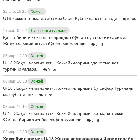
22 апр, 15:25
Хоккей
U18 хоккей терма жамоамиз Осиё Кубогида қатнашади
0
17 мар, 09:22
Сув спорти турлари
Қитъа биринчилигида совриндор бўлган сув полочиларимиз
Жаҳон чемпионатига йўлланма олишди
0
06 мар, 12:39
Хоккей
U-18 Жаҳон чемпионати. Хоккейчиларимизда кетма-кет
тўртинчи ғалаба!
0
06 мар, 10:33
Хоккей
U-18 Жаҳон чемпионати. Хоккейчиларимиз бу сафар Туркияни
мағлуб этишди
0
03 мар, 16:14
Хоккей
U-18 Жаҳон чемпионати. Хоккейчиларимиз кетма-кет икки
ўйинда йирик ҳисобда зафар қучишди
0
03 мар, 13:30
Хоккей
Хоккейчиларимиз U-18 Жаҳон чемпионатини йирик ғалаба