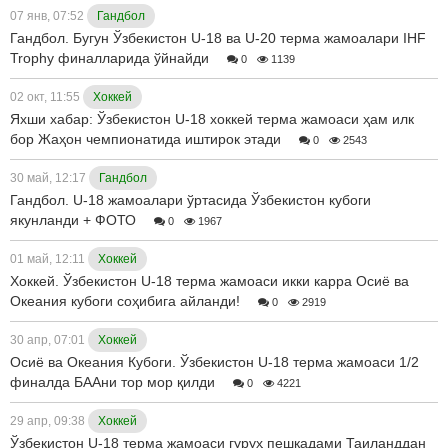
07 янв, 07:52
Гандбол
Гандбол. Бугун Ўзбекистон U-18 ва U-20 терма жамоалари IHF
Trophy финалларида ўйнайди
0
1139
02 окт, 11:55
Хоккей
Яхши хабар: Ўзбекистон U-18 хоккей терма жамоаси ҳам илк
бор Жаҳон чемпионатида иштирок этади
0
2543
30 май, 12:17
Гандбол
Гандбол. U-18 жамоалари ўртасида Ўзбекистон кубоги
якунланди + ФОТО
0
1967
01 май, 12:11
Хоккей
Хоккей. Ўзбекистон U-18 терма жамоаси икки карра Осиё ва
Океания кубоги соҳибига айланди!
0
2919
30 апр, 07:01
Хоккей
Осиё ва Океания Кубоги. Ўзбекистон U-18 терма жамоаси 1/2
финалда БААни тор мор қилди
0
4221
29 апр, 09:38
Хоккей
Ўзбекистон U-18 терма жамоаси гуруҳ пешқадами Таиланддан