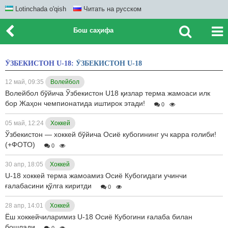
Lotinchada o'qish
Читать на русском
Бош саҳифа
ЎЗБЕКИСТОН U-18:
ЎЗБЕКИСТОН U-18
12 май, 09:35
Волейбол
Волейбол бўйича Ўзбекистон U18 қизлар терма жамоаси илк
бор Жаҳон чемпионатида иштирок этади!
0
05 май, 12:24
Хоккей
Ўзбекистон — хоккей бўйича Осиё кубогининг уч карра ғолиби!
(+ФОТО)
0
30 апр, 18:05
Хоккей
U-18 хоккей терма жамоамиз Осиё Кубогидаги учинчи
ғалабасини қўлга киритди
0
28 апр, 14:01
Хоккей
Ёш хоккейчиларимиз U-18 Осиё Кубогини ғалаба билан
бошлади
0