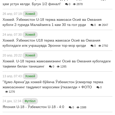
ҳам устун келди. Бугун 1/2 финал!
0
2878
26 апр, 07:19
Хоккей
Хоккей. Ўзбекистон U-18 терма жамоаси Осиё ва Океания
кубоги 2-турида Малайзияга 1 кам 30 та гол урди
0
2647
24 апр, 07:30
Хоккей
Хоккей. Ўзбекистон U18 терма жамоаси Осиё ва Океания
кубогидаги илк учрашувда Эронни тор-мор қилди
0
2792
20 апр, 20:22
Хоккей
Хоккей. U-18 терма жамоамизнинг Осиё ва Океания кубогидаги
тақвими билан танишинг
0
1285
13 апр, 07:43
Хоккей
"Ҳумо Арена"да хоккей бўйича Ўзбекистон ўсмирлар терма
жамоасининг тақдимот маросими ўтказилди + ФОТО
0
1276
24 дек, 12:34
Футбол
Япония U-18 - Ўзбекистон U-18 - 4:0
0
1588