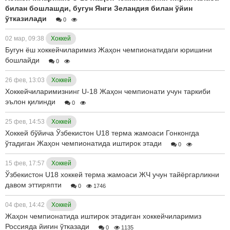
билан бошлашди, бугун Янги Зеландия билан ўйин
ўтказилади
0
02 мар, 09:38
Хоккей
Бугун ёш хоккейчиларимиз Жаҳон чемпионатидаги юришини
бошлайди
0
26 фев, 13:03
Хоккей
Хоккейчиларимизнинг U-18 Жаҳон чемпионати учун таркиби
эълон қилинди
0
25 фев, 14:53
Хоккей
Хоккей бўйича Ўзбекистон U18 терма жамоаси Гонконгда
ўтадиган Жаҳон чемпионатида иштирок этади
0
15 фев, 17:57
Хоккей
Ўзбекистон U18 хоккей терма жамоаси ЖЧ учун тайёргарликни
давом эттиряпти
0
1746
04 фев, 14:42
Хоккей
Жаҳон чемпионатида иштирок этадиган хоккейчиларимиз
Россияда йиғин ўтказади
0
1135