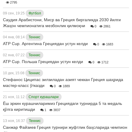
2795
09 сен, 19:25
Футбол
Саудия Арабистони, Миср ва Греция биргаликда 2030 йилги
Жаҳон чемпионатига мезбонлик қилмоқчи
0
2861
04 янв, 08:14
Теннис
ATP Cup. Аргентина Грециядан устун келди
0
1683
02 янв, 07:22
Теннис
ATP Cup. Польша Грециядан устун келди
0
1712
10 дек, 15:08
Теннис
Стефанос Циципас зилзиладан азият чеккан Греция шаҳрида
мастер-класс ўтказди
0
1889
21 ноя, 11:12
Спорт курашлари
Ёш эркин курашчиларимиз Грециядаги турнирда 5 та медаль
қўлга киритишди
1
3837
13 ноя, 16:37
Теннис
Санжар Файзиев Греция турнири жуфтлик баҳсларида чемпион