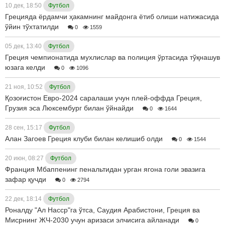
10 дек, 18:50
Футбол
Грецияда ёрдамчи ҳакамнинг майдонга ётиб олиши натижасида
ўйин тўхтатилди
0
1559
05 дек, 13:40
Футбол
Греция чемпионатида мухлислар ва полиция ўртасида тўқнашув
юзага келди
0
1096
21 ноя, 10:52
Футбол
Қозоғистон Евро-2024 саралаши учун плей-оффда Греция,
Грузия эса Люксембург билан ўйнайди
0
1644
28 сен, 15:17
Футбол
Алан Загоев Греция клуби билан келишиб олди
0
1544
20 июн, 08:27
Футбол
Франция Мбаппенинг пенальтидан урган ягона голи эвазига
зафар қучди
0
2794
22 дек, 18:14
Футбол
Роналду "Ал Насср"га ўтса, Саудия Арабистони, Греция ва
Мисрнинг ЖЧ-2030 учун аризаси элчисига айланади
0