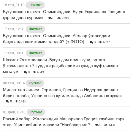
18 сен, 11:13
Шахмат
Бутунжаҳон шахмат Олимпиадаси. Бугун Украина ва Грецияга
қарши дона сурамиз
0
2198
17 сен, 12:31
Шахмат
Бутунжаҳон шахмат Олимпиадаси. Аёллар ўртасидаги
баҳсларда вазиятимиз қандай? (+ ФОТО)
0
4827
17 сен, 09:01
Шахмат
Шахмат Олимпиадаси. Бугун дам олиш куни, эртага
ўтказиладиган 7-турдаги рақибларимиз ҳамда жуфтликлар
маълум
0
4343
08 сен, 08:14
Футбол
Миллатлар лигаси. Германия, Греция ва Нидерландиядан
йирик ғалаба, Украина эса кутилмаганда Албанияга ютқазди
0
1415
01 фев, 15:41
Футбол
Расмий хабар: Жалолиддин Машарипов Греция клубини тарк
этди. Унинг кейинги манзили "Навбаҳор"ми?
0
1431