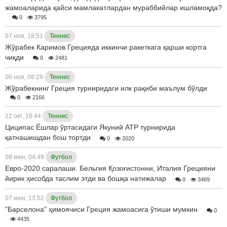
жамоаларида қайси мамлакатлардан мураббийлар ишламоқда?
0
3795
07 ноя, 18:51
Теннис
Жўрабек Каримов Грецияда иккинчи ракеткага қарши кортга
чиқди
0
2481
06 ноя, 08:29
Теннис
Жўрабекнинг Греция турниридаги илк рақиби маълум бўлди
0
2166
22 окт, 16:44
Теннис
Циципас Ёшлар ўртасидаги Якуний ATP турнирида
қатнашишдан бош тортди
0
2020
09 июн, 04:49
Футбол
Евро-2020 саралаши. Бельгия Қозоғистонни, Италия Грецияни
йирик ҳисобда таслим этди ва бошқа натижалар
0
3469
07 июн, 13:52
Футбол
"Барселона" ҳимоячиси Греция жамоасига ўтиши мумкин
0
4435