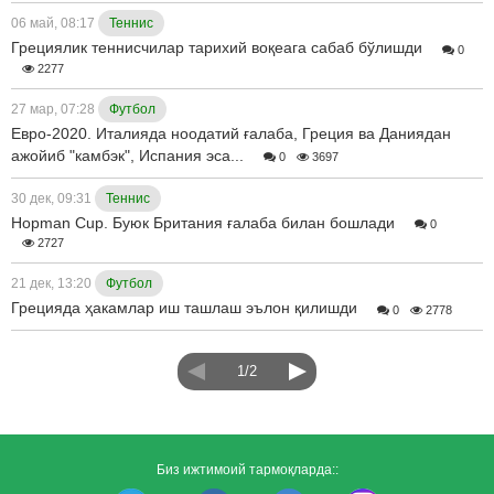
06 май, 08:17
Теннис
Грециялик теннисчилар тарихий воқеага сабаб бўлишди
0
2277
27 мар, 07:28
Футбол
Евро-2020. Италияда ноодатий ғалаба, Греция ва Даниядан
ажойиб "камбэк", Испания эса...
0
3697
30 дек, 09:31
Теннис
Hopman Cup. Буюк Британия ғалаба билан бошлади
0
2727
21 дек, 13:20
Футбол
Грецияда ҳакамлар иш ташлаш эълон қилишди
0
2778
1/2
Биз ижтимоий тармоқларда::