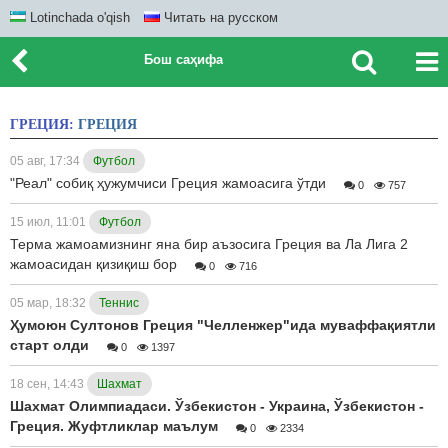
Lotinchada o'qish
Читать на русском
Бош саҳифа
ГРЕЦИЯ:
ГРЕЦИЯ
05 авг, 17:34
Футбол
"Реал" собиқ ҳужумчиси Греция жамоасига ўтди
0
757
15 июл, 11:01
Футбол
Терма жамоамизнинг яна бир аъзосига Греция ва Ла Лига 2
жамоасидан қизиқиш бор
0
716
05 мар, 18:32
Теннис
Ҳумоюн Султонов Греция "Челленжер"ида муваффақиятли
старт олди
0
1397
18 сен, 14:43
Шахмат
Шахмат Олимпиадаси. Ўзбекистон - Украина, Ўзбекистон -
Греция. Жуфтликлар маълум
0
2334