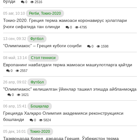
бўлди
0
2516
05 авг, 10:10
Регби, Токио-2020
Токио-2020. Греция терма жамоаси коронавирус ҳолатлари
ўчоғи сифатида тан олинди
0
4795
13 сен, 09:32
Футбол
“Олимпиакос” – Греция кубоги соҳиби
0
1598
08 май, 13:14
Стол тенниси
Европанинг навбатдаги терма жамоаси машғулотларга қайтди
0
2557
26 апр, 09:02
Футбол
"Олимпиакос" келишилган ўйинлар ташкил этишда айбланмоқда
0
1621
06 апр, 15:41
Бошқалар
Грецияда Халқаро Олимпия академияси реконструкцияси
бошланди
0
5824
05 дек, 16:01
Токио-2020
Таэквондода Корея, дзюдода Греция. Ўзбекистон терма