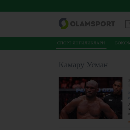
СПОРТ ЯНГИЛИКЛАРИ
БОКС/
Камару Усман
2
я