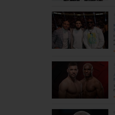
1
я
1
я
0