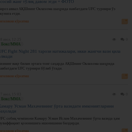
асосий жанг тўлиқ давом этди + ФОТО
Бироз аввал АҚШнинг Оклахома шаҳрида навбатдаги UFC турнири ўз
кунига етди.
нгиликни кўрсатиш
8 июл, 12:25
0
Бокс/ММА
UFC Fight Night 281 тарози натижалари, икки жангчи вазн қила
олмади
Бизнинг вақт билан эртага тонг саҳарда АҚШнинг Оклахома шаҳрида
навбатдаги UFC турнири бўлиб ўтади.
нгиликни кўрсатиш
7 июл, 15:03
0
Бокс/ММА
Камару Усман Махачевнинг ўрта вазндаги имкониятларини
баҳолади
UFC собиқ чемпиони Камару Усман Ислам Махачевнинг ўрта вазнда ҳам
муваффақият қозонишига ишонишини билдирди.
нгиликни кўрсатиш