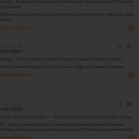
Камару Усманнинг жамоаси кейинги жанг кимга қарши бўлишини
тасдиқлади
Нигериялик собиқ ярим ўрта вазн чемпиони ўзини янги вазн тоифасида синаб
кўради.
нгиликни кўрсатиш
2 май, 09:46
0
Бокс/ММА
Камару Усман собиқ чемпионга қарши жанг ўтказишга яқин
Кейинги жангини Камару Усман ўрта вазн тоифасида ўтказиши мумкин.
нгиликни кўрсатиш
5 апр, 08:04
0
Бокс/ММА
Собиқ чемпион Чимаев — Анкалаев жанги ғоясини илгари сурди
UFC собиқ чемпиони Камару Усман ярим оғир вазнда Хамзат Чимаев ва
Магомед Анкалаев ўртасида чемпионлик жанги бўлиши мумкинлигини айтди.
нгиликни кўрсатиш