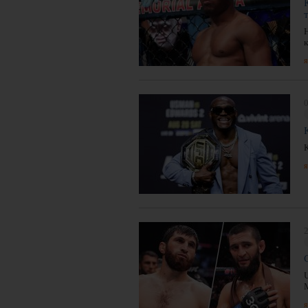
я
0
я
2
я