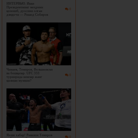
ИНТЕРВЬЮ. Икки
Президентнинг меҳрини
0
қозониб, дуосини олган
дзюдочи — Ришод Собиров
Чимаев, Темиров, Волкановски
ва бошқалар. UFC 333
0
турнирида кимлар жанг
қилиши мумкин?
Яхши хабар! Рамазон Темиров
0