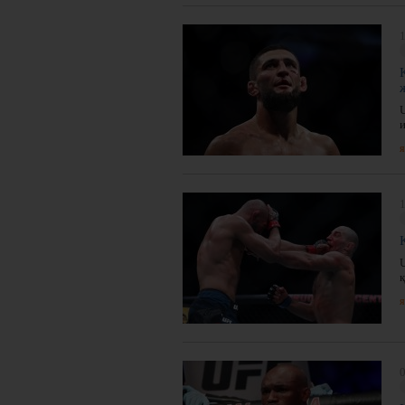
1
я
1
я
0