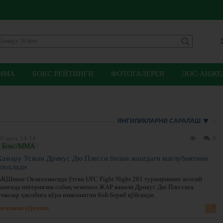
ММА
БОКС РЕЙТИНГИ
ФОТОГАЛЕРЕЯ
ЛОС-АНЖЕЛ
ЯНГИЛИКЛАРНИ САРАЛАШ
0 июл, 14:14
0
Бокс/ММА
Камару Усман Дрикус Дю Плесси билан жангдаги мағлубиятини
изоҳлади
АҚШнинг Оклахомасида ўтган UFC Fight Night 281 турнирининг асосий
жангида нигериялик собиқ чемпион ЖАР вакили Дрикус Дю Плессига
очколар ҳисобига кўра имкониятни бой бериб қўйганди.
нгиликни кўрсатиш