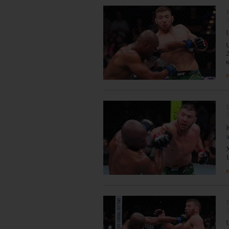
1
я
1
я
1