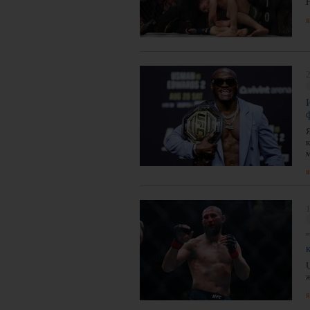
я
2
я
1
я