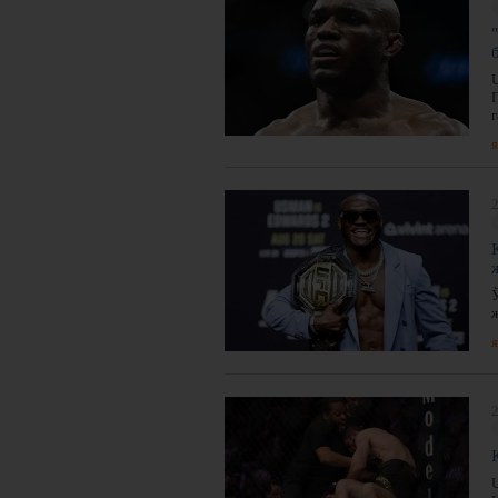
я
я
2