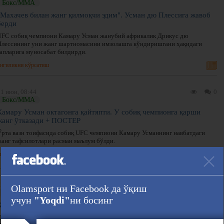
Бокс/ММА
"Махачев билан жанг қилмоқчи эдим". Усман дю Плессига жавоб
берди
UFC собиқ чемпиони Камару Усман жанубий африкалик Дрикус дю
Плессининг уни жанг шартномасини имзолашга кўндиришгани ҳақидаги
гапларига муносабат билдирди.
нгиликни кўрсатиш
21 июн, 08:44
0
Бокс/ММА
Камару Усман октагонга қайтяпти. У собиқ чемпионга қарши
жанг ўтказади + ПОСТЕР
Ўрта вазн тоифасида собиқ UFC чемпиони Камару Усманнинг навбатдаги
жанг тафсилотлари расман маълум бўлди.
нгиликни кўрсатиш
2 май, 15:54
0
Olamsport ни Facebook да ўқиш
Бокс/ММА
учун
"Yoqdi"
ни босинг
Камару Усман: "Хабиб — Конорсиз Хабиб бўлмасди"
UFC собиқ чемпиони Камару Усман Конор Макгрегорнинг Хабиб