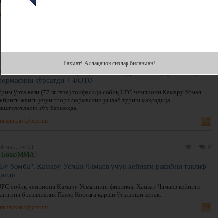
Нурмагомедов фаолиятидаги ўрни ҳақида фикр билдирди.
нгиликни кўрсатиш
1 май, 10:31
0
Бокс/ММА
Раҳмат! Аллақачон сизлар биланман!
Ислам билан жангга ишора қилган Камару Усман бугунги спорт
формасини кўрсатди + ФОТО
Ярим ўрта вазн (77 кг.гача) тоифасида собиқ UFC чемпиони Камару Усман
кейинги жанги учун спорт формасини ушлаб туриш мақсадида
машғулотларга зўр бермоқда.
нгиликни кўрсатиш
4 май, 14:01
0
Бокс/ММА
"Бу бомба". Камару Усман Чимаев учун кейинги рақибни таклиф
қилди
UFC собиқ чемпиони Камару Усманнинг фикрича, Хамзат Чимаев кейинги
жангини бразилиялик Пауло Костага қарши ўтказиши керак.
нгиликни кўрсатиш