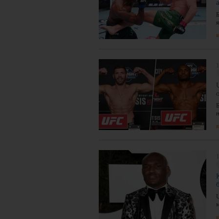
я
я
1
я
1
я