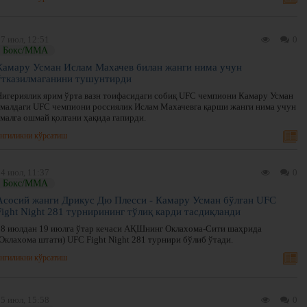
7 июл, 12:51
0
Бокс/ММА
Камару Усман Ислам Махачев билан жанги нима учун
ўтказилмаганини тушунтирди
Нигериялик ярим ўрта вазн тоифасидаги собиқ UFC чемпиони Камару Усман
амалдаги UFC чемпиони россиялик Ислам Махачевга қарши жанги нима учун
амалга ошмай қолгани ҳақида гапирди.
нгиликни кўрсатиш
4 июл, 11:37
0
Бокс/ММА
Асосий жанги Дрикус Дю Плесси - Камару Усман бўлган UFC
Fight Night 281 турнирининг тўлиқ карди тасдиқланди
18 июлдан 19 июлга ўтар кечаси АҚШнинг Оклахома-Сити шаҳрида
(Оклахома штати) UFC Fight Night 281 турнири бўлиб ўтади.
нгиликни кўрсатиш
5 июл, 15:58
0