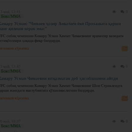
3 май, 15:41
0
Бокс/ММА
Камару Усман: "Чимаев ҳозир Анкалаев ёки Прохазкага қарши
жанг қилиши керак эмас"
UFC собиқ чемпиони Камару Усман Хамзат Чимаевнинг яримоғир вазндаги
истиқболлари ҳақида фикр билдирди.
нгиликни кўрсатиш
3 май, 13:47
0
Бокс/ММА
Камару Усман Чимаевни ютқазмаган деб ҳисоблашини айтди
UFC собиқ чемпиони Камару Усман Хамзат Чимаевнинг Шон Стриклендга
қарши жангдаги мағлубиятига қўшилмаслигини билдирди.
нгиликни кўрсатиш
6 май, 10:37
0
Бокс/ММА