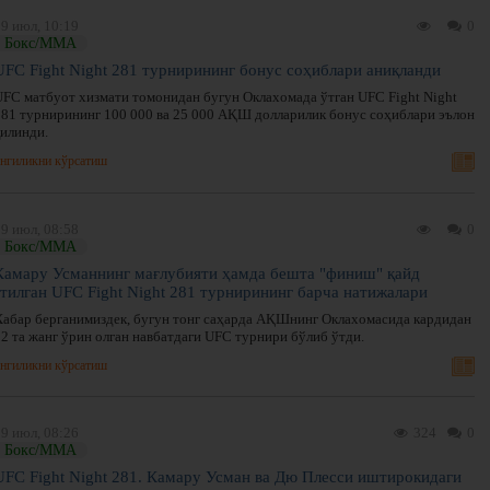
9 июл, 10:19
0
Бокс/ММА
UFC Fight Night 281 турнирининг бонус соҳиблари аниқланди
UFC матбуот хизмати томонидан бугун Оклахомада ўтган UFC Fight Night
281 турнирининг 100 000 ва 25 000 АҚШ долларилик бонус соҳиблари эълон
қилинди.
нгиликни кўрсатиш
9 июл, 08:58
0
Бокс/ММА
Камару Усманнинг мағлубияти ҳамда бешта "финиш" қайд
этилган UFC Fight Night 281 турнирининг барча натижалари
Хабар берганимиздек, бугун тонг саҳарда АҚШнинг Оклахомасида кардидан
12 та жанг ўрин олган навбатдаги UFC турнири бўлиб ўтди.
нгиликни кўрсатиш
9 июл, 08:26
324
0
Бокс/ММА
UFC Fight Night 281. Камару Усман ва Дю Плесси иштирокидаги