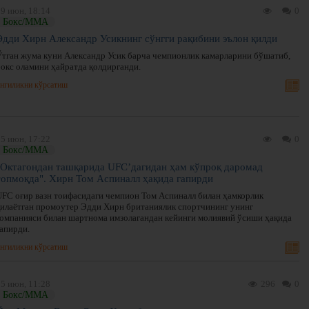
29 июн, 18:14
0
Бокс/ММА
Эдди Хирн Александр Усикнинг сўнгги рақибини эълон қилди
Ўтган жума куни Александр Усик барча чемпионлик камарларини бўшатиб,
бокс оламини ҳайратда қолдирганди.
нгиликни кўрсатиш
25 июн, 17:22
0
Бокс/ММА
"Октагондан ташқарида UFC’дагидан ҳам кўпроқ даромад
топмоқда". Хирн Том Аспиналл ҳақида гапирди
UFC оғир вазн тоифасидаги чемпион Том Аспиналл билан ҳамкорлик
қилаётган промоутер Эдди Хирн британиялик спортчининг унинг
компанияси билан шартнома имзолагандан кейинги молиявий ўсиши ҳақида
гапирди.
нгиликни кўрсатиш
25 июн, 11:28
296
0
Бокс/ММА