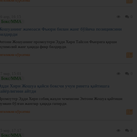
нгиликни кўрсатиш
6 апр, 16:15
0
Бокс/ММА
Жошуанинг жамоаси Фьюри билан жанг бўйича позициясини
билдирди
Энтони Жошуанинг промоутери Эдди Хирн Тайсон Фьюрига қарши
эҳтимолий жанг ҳақида фикр билдирди.
нгиликни кўрсатиш
7 мар, 15:01
0
Бокс/ММА
Эдди Хирн Жошуа қайси боксчи учун рингга қайтишга
тайёрлигини айтди
Промоутер Эдди Хирн собиқ жаҳон чемпиони Энтони Жошуа қайтиши
мумкин бўлган жанглар ҳақида гапирди.
нгиликни кўрсатиш
5 мар, 17:17
0
Бокс/ММА