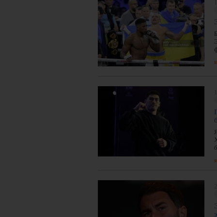
1
я
1
я
2