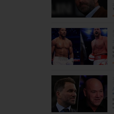
я
2
я
2