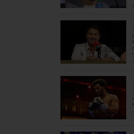
я
2
я
2
я