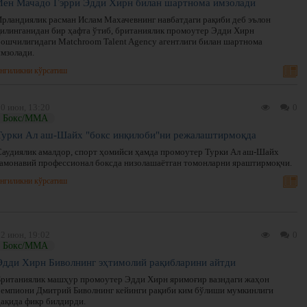
Йен Мачадо Гэрри Эдди Хирн билан шартнома имзолади
Ирландиялик расман Ислам Махачевнинг навбатдаги рақиби деб эълон
қилинганидан бир ҳафта ўтиб, британиялик промоутер Эдди Хирн
бошчилигидаги Matchroom Talent Agency агентлиги билан шартнома
имзолади.
нгиликни кўрсатиш
20 июн, 13:20
0
Бокс/ММА
Турки Ал аш-Шайх "бокс инқилоби"ни режалаштирмоқда
Саудиялик амалдор, спорт ҳомийси ҳамда промоутер Турки Ал аш-Шайх
замонавий профессионал боксда низолашаётган томонларни яраштирмоқчи.
нгиликни кўрсатиш
02 июн, 19:02
0
Бокс/ММА
Эдди Хирн Биволнинг эҳтимолий рақибларини айтди
Британиялик машҳур промоутер Эдди Хирн яримоғир вазндаги жаҳон
чемпиони Дмитрий Биволнинг кейинги рақиби ким бўлиши мумкинлиги
ҳақида фикр билдирди.