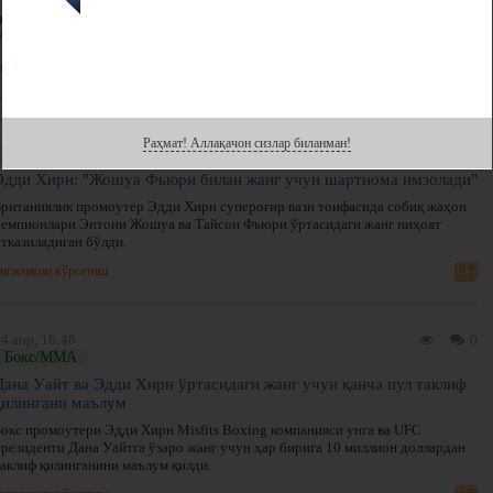
Энтони Жошуанинг промоутери Эдди Хирн Жаррелл Миллер ва Деонтей
Уайлдер ўртасида жангни ташкил этиш кераклигини билдирди.
нгиликни кўрсатиш
5 апр, 11:34
0
Раҳмат! Аллақачон сизлар биланман!
Бокс/ММА
Эдди Хирн: "Жошуа Фьюри билан жанг учун шартнома имзолади"
Британиялик промоутер Эдди Хирн супероғир вазн тоифасида собиқ жаҳон
чемпионлари Энтони Жошуа ва Тайсон Фьюри ўртасидаги жанг ниҳоят
ўтказиладиган бўлди.
нгиликни кўрсатиш
4 апр, 16:46
0
Бокс/ММА
Дана Уайт ва Эдди Хирн ўртасидаги жанг учун қанча пул таклиф
қилингани маълум
Бокс промоутери Эдди Хирн Misfits Boxing компанияси унга ва UFC
президенти Дана Уайтга ўзаро жанг учун ҳар бирига 10 миллион доллардан
таклиф қилинганини маълум қилди.