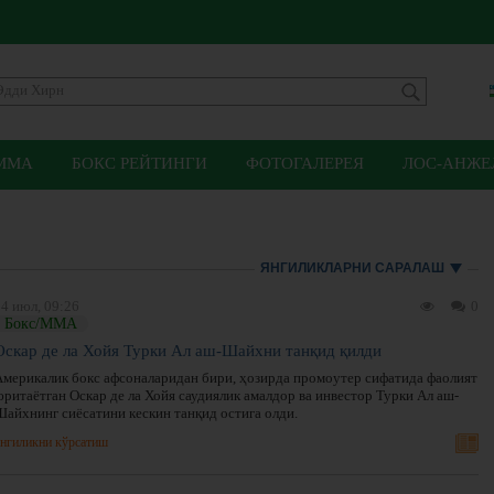
ММА
БОКС РЕЙТИНГИ
ФОТОГАЛЕРЕЯ
ЛОС-АНЖЕЛ
ЯНГИЛИКЛАРНИ САРАЛАШ
4 июл, 09:26
0
Бокс/ММА
Оскар де ла Хойя Турки Ал аш-Шайхни танқид қилди
Америкалик бокс афсоналаридан бири, ҳозирда промоутер сифатида фаолият
юритаётган Оскар де ла Хойя саудиялик амалдор ва инвестор Турки Ал аш-
Шайхнинг сиёсатини кескин танқид остига олди.
нгиликни кўрсатиш