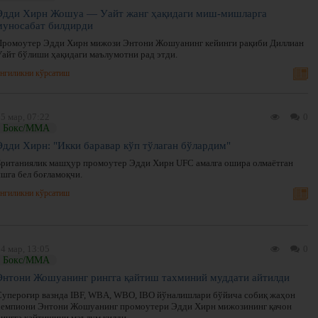
Эдди Хирн Жошуа — Уайт жанг ҳақидаги миш-мишларга
муносабат билдирди
Промоутер Эдди Хирн мижози Энтони Жошуанинг кейинги рақиби Диллиан
Уайт бўлиши ҳақидаги маълумотни рад этди.
нгиликни кўрсатиш
5 мар, 07:22
0
Бокс/ММА
Эдди Хирн: "Икки баравар кўп тўлаган бўлардим"
Британиялик машҳур промоутер Эдди Хирн UFC амалга ошира олмаётган
ишга бел боғламоқчи.
нгиликни кўрсатиш
4 мар, 13:05
0
Бокс/ММА
Энтони Жошуанинг рингга қайтиш тахминий муддати айтилди
Супероғир вазнда IBF, WBA, WBO, IBO йўналишлари бўйича собиқ жаҳон
чемпиони Энтони Жошуанинг промоутери Эдди Хирн мижозининг қачон
рингга қайтишини маълум қилди.