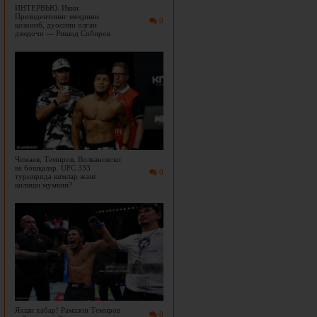
ИНТЕРВЬЮ. Икки
Президентнинг меҳрини
0
қозониб, дуосини олган
дзюдочи — Ришод Собиров
Чимаев, Темиров, Волкановски
ва бошқалар. UFC 333
0
турнирида кимлар жанг
қилиши мумкин?
Яхши хабар! Рамазон Темиров
0