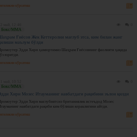
нгиликни кўрсатиш
2 май, 12:46
0
Бокс/ММА
Шаҳрам Ғиёсов Жек Кеттеролни мағлуб этса, ким билан жанг
қилиши маълум бўлди
Промоутер Эдди Хирн ҳамюртимиз Шаҳрам Ғиёсовнинг фаолияти ҳақида
сўз юритди.
нгиликни кўрсатиш
1 май, 10:52
0
Бокс/ММА
Эдди Хирн Мозес Итауманинг навбатдаги рақибини эълон қилди
Промоутер Эдди Хирн мағлубиятсиз британиялик истеъдод Мозес
Итауманинг навбатдаги рақиби ким бўлиши кераклигини айтди.
нгиликни кўрсатиш