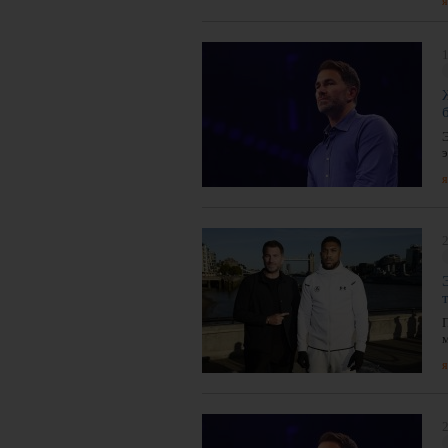
я
1
я
2
я
2