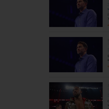
я
2
я
2