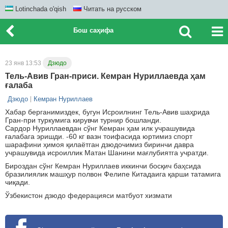
Lotinchada o'qish
Читать на русском
Бош саҳифа
23 янв 13:53
Дзюдо
Тель-Авив Гран-приси. Кемран Нуриллаевда ҳам
ғалаба
Дзюдо
Кемран Нуриллаев
Хабар берганимиздек, бугун Исроилнинг Тель-Авив шаҳрида
Гран-при туркумига кирувчи турнир бошланди.
Сардор Нуриллаевдан сўнг Кемран ҳам илк учрашувида
ғалабага эришди. -60 кг вазн тоифасида юртимиз спорт
шарафини ҳимоя қилаётган дзюдочимиз биринчи давра
учрашувида исроиллик Матан Шанини мағлубиятга учратди.
Бироздан сўнг Кемран Нуриллаев иккинчи босқич баҳсида
бразилиялик машҳур полвон Фелипе Китадаига қарши татамига
чиқади.
Ўзбекистон дзюдо федерацияси матбуот хизмати