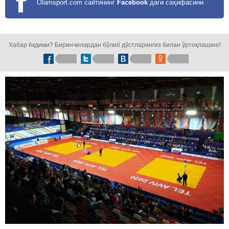
Olamsport.com сайтининг
Facebook
даги саҳифасини
кузатинг!
Хабар ёқдими? Биринчилардан бўлиб дўстларингиз билан ўртоқлашинг!