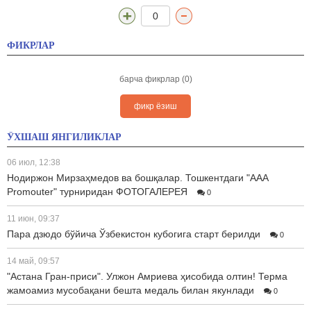
0
ФИКРЛАР
барча фикрлар (0)
фикр ёзиш
ЎХШАШ ЯНГИЛИКЛАР
06 июл, 12:38
Нодиржон Мирзаҳмедов ва бошқалар. Тошкентдаги "AAA
Promouter" турниридан ФОТОГАЛЕРЕЯ
0
11 июн, 09:37
Пара дзюдо бўйича Ўзбекистон кубогига старт берилди
0
14 май, 09:57
"Астана Гран-приси". Улжон Амриева ҳисобида олтин! Терма
жамоамиз мусобақани бешта медаль билан якунлади
0