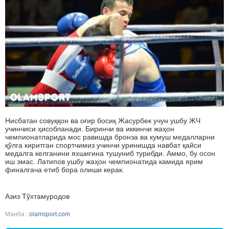
Нисбатан совуққон ва оғир босиқ Жасурбек учун ушбу ЖЧ
учинчиси ҳисобланади. Биринчи ва иккинчи жаҳон
чемпионатларида мос равишда бронза ва кумуш медалларни
қўлга киритган спортчимиз учинчи уринишда навбат қайси
медалга келганини яхшигина тушуниб турибди. Аммо, бу осон
иш эмас. Латипов ушбу жаҳон чемпионатида камида ярим
финалгача етиб бора олиши керак.
Азиз Тўхтамуродов
Манба :
olamsport.com