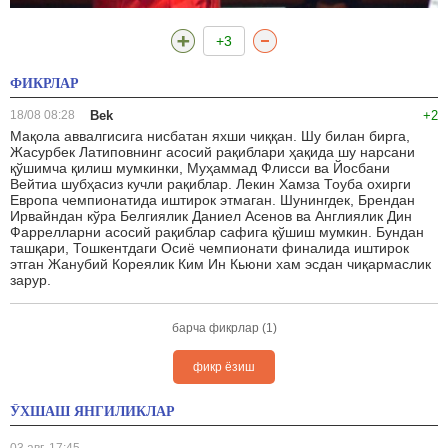
+3
ФИКРЛАР
18/08 08:28
Bek
+2
Мақола аввалгисига нисбатан яхши чиққан. Шу билан бирга,
Жасурбек Латиповнинг асосий рақиблари ҳақида шу нарсани
қўшимча қилиш мумкинки, Муҳаммад Флисси ва Йосбани
Вейтиа шубҳасиз кучли рақиблар. Лекин Хамза Тоуба охирги
Европа чемпионатида иштирок этмаган. Шунингдек, Брендан
Ирвайндан кўра Белгиялик Даниел Асенов ва Англиялик Дин
Фаррелларни асосий рақиблар сафига қўшиш мумкин. Бундан
ташқари, Тошкентдаги Осиё чемпионати финалида иштирок
этган Жанубий Кореялик Ким Ин Кьюни хам эсдан чиқармаслик
зарур.
барча фикрлар (1)
фикр ёзиш
ЎХШАШ ЯНГИЛИКЛАР