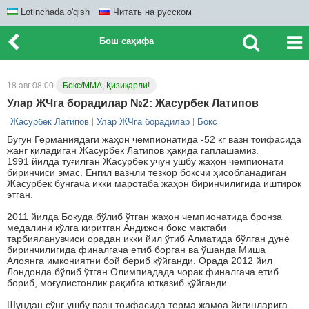
Lotinchada o'qish
Читать на русском
Бош саҳифа
18 авг 08:00
Бокс/ММА, Қизиқарли!
Улар ЖЧга борадилар №2: Жасурбек Латипов
Жасурбек Латипов
Улар ЖЧга борадилар
Бокс
Бугун Германиядаги жаҳон чемпионатида -52 кг вазн тоифасида
жанг қиладиган Жасурбек Латипов ҳақида гаплашамиз.
1991 йилда туғилган Жасурбек учун ушбу жаҳон чемпионати
биринчиси эмас. Енгил вазнли тезкор боксчи ҳисобланадиган
Жасурбек бунгача икки маротаба жаҳон биринчилигида иштирок
этган.
2011 йилда Бокуда бўлиб ўтган жаҳон чемпионатида бронза
медалини қўлга киритган Андижон бокс мактаби
тарбияланувчиси орадан икки йил ўтиб Алматида бўлган дунё
биринчилигида финалгача етиб борган ва ўшанда Миша
Алоянга имкониятни бой бериб қўйганди. Орада 2012 йил
Лондонда бўлиб ўтган Олимпиадада чорак финалгача етиб
бориб, моғулистонлик рақибга ютқазиб қўйганди.
Шундан сўнг ушбу вазн тоифасида терма жамоа йиғинларига