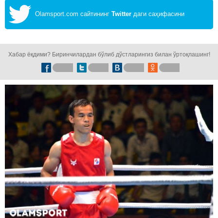
Olamsport.com сайтининг
Twitter
даги саҳифасини
кузатинг!
Хабар ёқдими? Биринчилардан бўлиб дўстларингиз билан ўртоқлашинг!