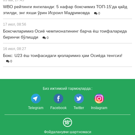
03 авг, 17:45
WBO рейтинги янгиланди: 5 нафар боксчимиз ТОП-15'да қайд
этилди, энг яхши ўрин Исроил Мадримовда
0
17 июл, 08:56
Боксчиларимиз Осиё чемпионатининг барча ёш тоифаларида
биринчи бўлишди
0
16 июл, 08:27
Бокс: U23 ёш тоифасидаги қизларимиз ҳам Осиёда тенгсиз!
0
Биз ижтимоий тармоқларда::
Telegram
Facebook
Twitter
Instagram
Фойдаланувчи шартномаси