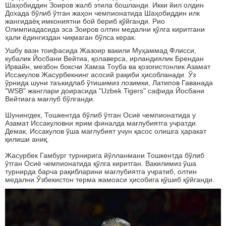
Шаҳобиддин Зоиров жалб этила бошланди. Икки йил олдин
Дохада бўлиб ўтган жаҳон чемпионатида Шаҳобиддин илк
жангидаёқ имкониятни бой бериб қўйганди. Рио
Олимпиадасида эса Зоиров олтин медални қўлга киритгани
ҳали ёдингиздан чиқмаган бўлса керак.
Ушбу вазн тоифасида Жазоир вакили Муҳаммад Флисси,
кубалик Йосбани Вейтиа, қолаверса, ирландиялик Брендан
Ирвайн, мезбон боксчи Хамза Тоуба ва қозоғистонлик Азамат
Иссакулов Жасурбекнинг асосий рақиби ҳисобланади. Ўз
ўрнида шуни таъкидлаб ўтишимиз лозимки, Латипов Гаванада
"WSB" жанглари доирасида "Uzbek Tigers" сафида Йосбани
Вейтиага мағлуб бўлганди.
Шунингдек, Тошкентда бўлиб ўтган Осиё чемпионатида у
Азамат Иссакуловни ярим финалда мағлубиятга учратди.
Демак, Иссакулов ўша мағлубият учун қасос олишга ҳаракат
қилиши аниқ.
Жасурбек Гамбург турнирига йўлланмани Тошкентда бўлиб
ўтган Осиё чемпионатида қўлга киритган. Вакилимиз ўша
турнирда барча рақибларини мағлубиятга учратиб, олтин
медални Ўзбекистон терма жамоаси ҳисобига қўшиб қўйганди.