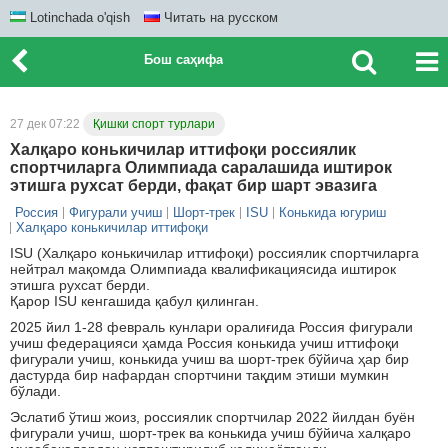
Lotinchada o'qish
Читать на русском
Бош саҳифа
27 дек 07:22
Қишки спорт турлари
Халқаро конькичилар иттифоқи россиялик
спортчиларга Олимпиада саралашида иштирок
этишга рухсат берди, фақат бир шарт эвазига
Россия
Фигурали учиш
Шорт-трек
ISU
Конькида югуриш
Халқаро конькичилар иттифоқи
ISU (Халқаро конькичилар иттифоқи) россиялик спортчиларга
нейтрал мақомда Олимпиада квалификациясида иштирок
этишга рухсат берди.
Қарор ISU кенгашида қабул қилинган.
2025 йил 1-28 февраль кунлари оралиғида Россия фигурали
учиш федерацияси ҳамда Россия конькида учиш иттифоқи
фигурали учиш, конькида учиш ва шорт-трек бўйича ҳар бир
дастурда бир нафардан спортчини тақдим этиши мумкин
бўлади.
Эслатиб ўтиш жоиз, россиялик спортчилар 2022 йилдан буён
фигурали учиш, шорт-трек ва конькида учиш бўйича халқаро