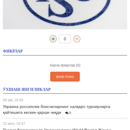
0
ФИКРЛАР
барча фикрлар (0)
фикр ёзиш
ЎХШАШ ЯНГИЛИКЛАР
06 авг, 16:49
Украина россиялик боксчиларнинг халқаро турнирларга
қайтишига кескин қарши чиқди
0
31 июл, 16:47