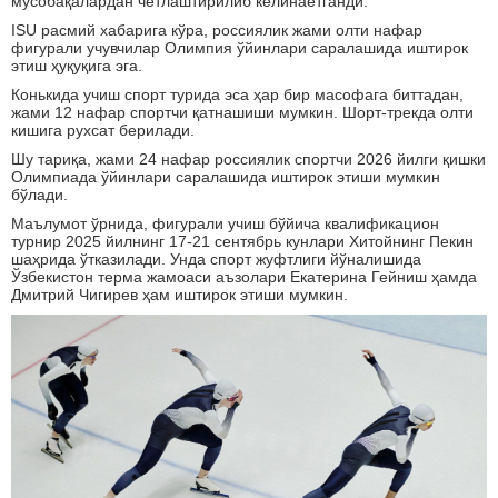
мусобақалардан четлаштирилиб келинаётганди.
ISU расмий хабарига кўра, россиялик жами олти нафар
фигурали учувчилар Олимпия ўйинлари саралашида иштирок
этиш ҳуқуқига эга.
Конькида учиш спорт турида эса ҳар бир масофага биттадан,
жами 12 нафар спортчи қатнашиши мумкин. Шорт-трекда олти
кишига рухсат берилади.
Шу тариқа, жами 24 нафар россиялик спортчи 2026 йилги қишки
Олимпиада ўйинлари саралашида иштирок этиши мумкин
бўлади.
Маълумот ўрнида, фигурали учиш бўйича квалификацион
турнир 2025 йилнинг 17-21 сентябрь кунлари Хитойнинг Пекин
шаҳрида ўтказилади. Унда спорт жуфтлиги йўналишида
Ўзбекистон терма жамоаси аъзолари Екатерина Гейниш ҳамда
Дмитрий Чигирев ҳам иштирок этиши мумкин.