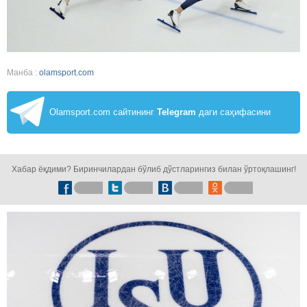
Манба :
olamsport.com
Olamsport.com сайтининг
Telegram
даги саҳифасини
кузатинг!
Хабар ёқдими? Биринчилардан бўлиб дўстларингиз билан ўртоқлашинг!