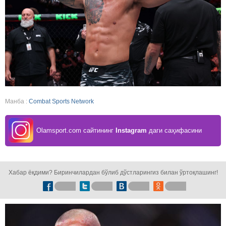
Манба :
Combat Sports Network
Olamsport.com сайтининг
Instagram
даги саҳифасини
кузатинг!
Хабар ёқдими? Биринчилардан бўлиб дўстларингиз билан ўртоқлашинг!