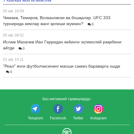
ЎХШАШ ЯНГИЛИКЛАР
05 авг, 16:59
Чимаев, Темиров, Волкановски ва бошқалар. UFC 333
турнирида кимлар жанг қилиши мумкин?
0
05 авг, 09:52
Ислам Махачев Иан Гарридан кейинги эҳтимолий рақибини
айтди
0
01 авг, 14:11
"Реал" янги футболчисининг маоши саккиз бараварга ошди
0
Биз ижтимоий тармоқларда::
Telegram
Facebook
Twitter
Instagram