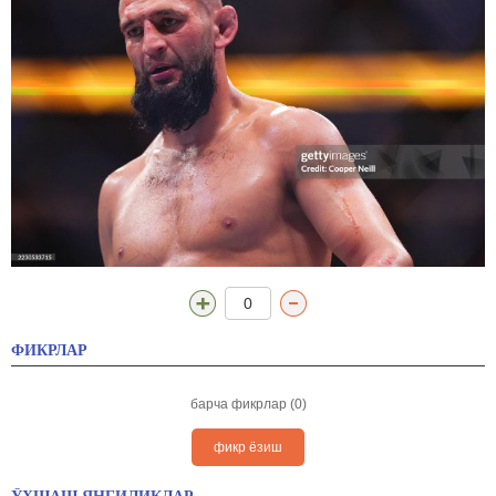
0
ФИКРЛАР
барча фикрлар (0)
фикр ёзиш