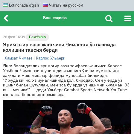
Lotinchada o'qish
Читать на русском
Бош саҳифа
26 фев 16:39
Бокс/ММА
Ярим оғир вазн жангчиси Чимаевга ўз вазнида
қолишни тавсия берди
Хамзат Чимаев
Карлос Ульберг
Янги Зеландиялик яримоғир вазн тоифаси жангчиси Карлос
Ульберг Чимаевнинг унинг дивизионига ўтиши мумкинлиги
ҳақидаги миш-мишлар фонида муносабат билдирди.
"У жуда кичик. Ўз йўналишингда қол, биродар. Сен у ерда ўз
ишинг билан шуғуллан, мен эса бу ерда ўз ишимни қиламан. 93
кг — меники!" — деди Ульберг Combat Sports Network YouTube-
каналига берган интервьюсида.