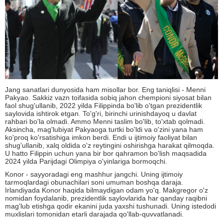
Jang sanatlari dunyosida ham misollar bor. Eng taniqlisi - Menni
Pakyao. Sakkiz vazn toifasida sobiq jahon chempioni siyosat bilan
faol shug'ullanib, 2022 yilda Filippinda bo'lib o'tgan prezidentlik
saylovida ishtirok etgan. To'g'ri, birinchi urinishdayoq u davlat
rahbari bo'la olmadi. Ammo Menni taslim bo'lib, to'xtab qolmadi.
Aksincha, mag'lubiyat Pakyaoga turtki bo'ldi va o'zini yana ham
ko'proq ko'rsatishiga imkon berdi. Endi u ijtimoiy faoliyat bilan
shug'ullanib, xalq oldida o'z reytingini oshirishga harakat qilmoqda.
U hatto Filippin uchun yana bir bor qahramon bo'lish maqsadida
2024 yilda Parijdagi Olimpiya o'yinlariga bormoqchi.
Konor - sayyoradagi eng mashhur jangchi. Uning ijtimoiy
tarmoqlardagi obunachilari soni umuman boshqa daraja.
Irlandiyada Konor haqida bilmaydigan odam yo'q. Makgregor o'z
nomidan foydalanib, prezidentlik saylovlarida har qanday raqibni
mag'lub etishga qodir ekanini juda yaxshi tushunadi. Uning istedodi
muxlislari tomonidan etarli darajada qo'llab-quvvatlanadi.