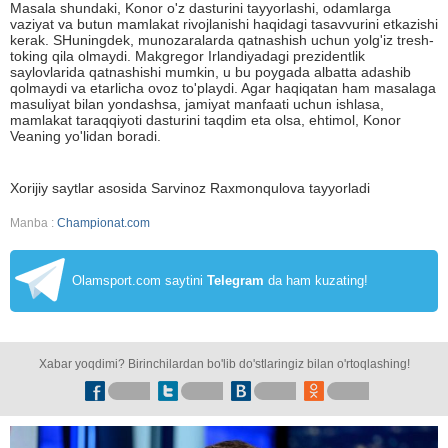
Masala shundaki, Konor o'z dasturini tayyorlashi, odamlarga
vaziyat va butun mamlakat rivojlanishi haqidagi tasavvurini etkazishi
kerak. SHuningdek, munozaralarda qatnashish uchun yolg'iz tresh-
toking qila olmaydi. Makgregor Irlandiyadagi prezidentlik
saylovlarida qatnashishi mumkin, u bu poygada albatta adashib
qolmaydi va etarlicha ovoz to'playdi. Agar haqiqatan ham masalaga
masuliyat bilan yondashsa, jamiyat manfaati uchun ishlasa,
mamlakat taraqqiyoti dasturini taqdim eta olsa, ehtimol, Konor
Veaning yo'lidan boradi.
Xorijiy saytlar asosida Sarvinoz Raxmonqulova tayyorladi
Manba :
Championat.com
Olamsport.com saytini
Telegram
da ham kuzating!
Xabar yoqdimi? Birinchilardan bo'lib do'stlaringiz bilan o'rtoqlashing!