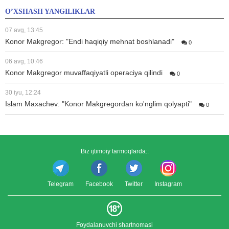
O’XSHASH YANGILIKLAR
07 avg, 13:45
Konor Makgregor: "Endi haqiqiy mehnat boshlanadi"
0
06 avg, 10:46
Konor Makgregor muvaffaqiyatli operaciya qilindi
0
30 iyu, 12:24
Islam Maxachev: "Konor Makgregordan ko'nglim qolyapti"
0
Biz ijtimoiy tarmoqlarda::
Telegram
Facebook
Twitter
Instagram
Foydalanuvchi shartnomasi