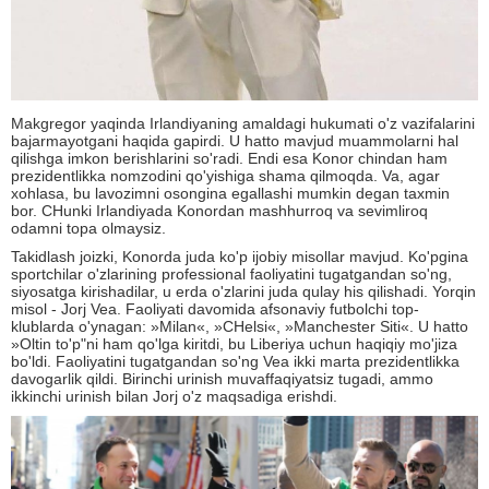
Makgregor yaqinda Irlandiyaning amaldagi hukumati o'z vazifalarini
bajarmayotgani haqida gapirdi. U hatto mavjud muammolarni hal
qilishga imkon berishlarini so'radi. Endi esa Konor chindan ham
prezidentlikka nomzodini qo'yishiga shama qilmoqda. Va, agar
xohlasa, bu lavozimni osongina egallashi mumkin degan taxmin
bor. CHunki Irlandiyada Konordan mashhurroq va sevimliroq
odamni topa olmaysiz.
Takidlash joizki, Konorda juda ko'p ijobiy misollar mavjud. Ko'pgina
sportchilar o'zlarining professional faoliyatini tugatgandan so'ng,
siyosatga kirishadilar, u erda o'zlarini juda qulay his qilishadi. Yorqin
misol - Jorj Vea. Faoliyati davomida afsonaviy futbolchi top-
klublarda o'ynagan: »Milan«, »CHelsi«, »Manchester Siti«. U hatto
»Oltin to'p"ni ham qo'lga kiritdi, bu Liberiya uchun haqiqiy mo'jiza
bo'ldi. Faoliyatini tugatgandan so'ng Vea ikki marta prezidentlikka
davogarlik qildi. Birinchi urinish muvaffaqiyatsiz tugadi, ammo
ikkinchi urinish bilan Jorj o'z maqsadiga erishdi.