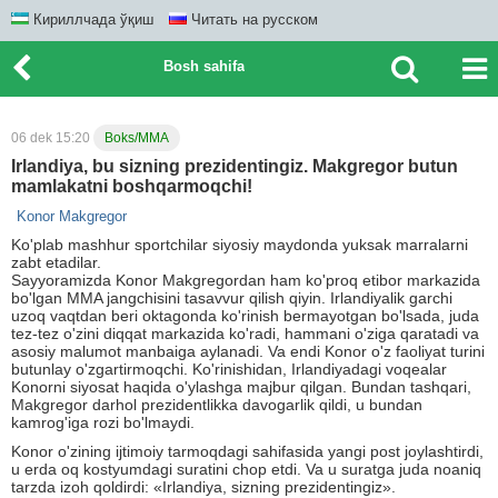
Кириллчада ўқиш
Читать на русском
Bosh sahifa
06 dek 15:20
Boks/MMA
Irlandiya, bu sizning prezidentingiz. Makgregor butun
mamlakatni boshqarmoqchi!
Konor Makgregor
Ko'plab mashhur sportchilar siyosiy maydonda yuksak marralarni
zabt etadilar.
Sayyoramizda Konor Makgregordan ham ko'proq etibor markazida
bo'lgan MMA jangchisini tasavvur qilish qiyin. Irlandiyalik garchi
uzoq vaqtdan beri oktagonda ko'rinish bermayotgan bo'lsada, juda
tez-tez o'zini diqqat markazida ko'radi, hammani o'ziga qaratadi va
asosiy malumot manbaiga aylanadi. Va endi Konor o'z faoliyat turini
butunlay o'zgartirmoqchi. Ko'rinishidan, Irlandiyadagi voqealar
Konorni siyosat haqida o'ylashga majbur qilgan. Bundan tashqari,
Makgregor darhol prezidentlikka davogarlik qildi, u bundan
kamrog'iga rozi bo'lmaydi.
Konor o'zining ijtimoiy tarmoqdagi sahifasida yangi post joylashtirdi,
u erda oq kostyumdagi suratini chop etdi. Va u suratga juda noaniq
tarzda izoh qoldirdi: «Irlandiya, sizning prezidentingiz».