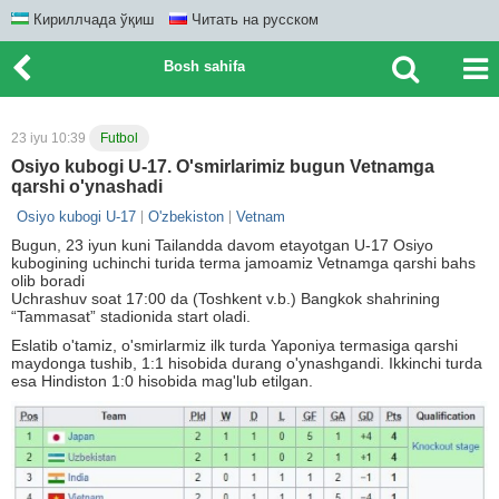
Кириллчада ўқиш
Читать на русском
Bosh sahifa
23 iyu 10:39
Futbol
Osiyo kubogi U-17. O'smirlarimiz bugun Vetnamga
qarshi o'ynashadi
Osiyo kubogi U-17
O'zbekiston
Vetnam
Bugun, 23 iyun kuni Tailandda davom etayotgan U-17 Osiyo
kubogining uchinchi turida terma jamoamiz Vetnamga qarshi bahs
olib boradi
Uchrashuv soat 17:00 da (Toshkent v.b.) Bangkok shahrining
“Tammasat” stadionida start oladi.
Eslatib o'tamiz, o'smirlarmiz ilk turda Yaponiya termasiga qarshi
maydonga tushib, 1:1 hisobida durang o'ynashgandi. Ikkinchi turda
esa Hindiston 1:0 hisobida mag'lub etilgan.