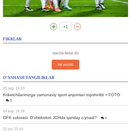
+1
FIKRLAR
barcha fikrlar (0)
fikr yozish
O’XSHASH YANGILIKLAR
05 avg, 19:33
Kriketchilarimizga zamonaviy sport anjomlari topshirildi + FOTO
0
04 avg, 18:28
OFK xulosasi: O'zbekiston JCHda qanday o'ynadi?
0
31 iyu, 15:44