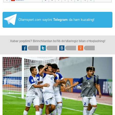
Olamsport.com saytini
Telegram
da ham kuzating!
Xabar yoqdimi? Birinchilardan bo'lib do'stlaringiz bilan o'rtoqlashing!