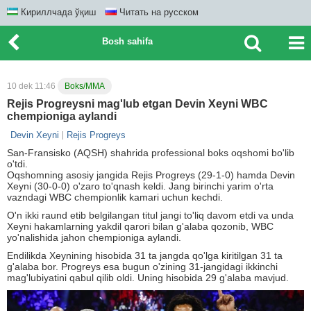
Кириллчада ўқиш
Читать на русском
Bosh sahifa
10 dek 11:46
Boks/MMA
Rejis Progreysni mag'lub etgan Devin Xeyni WBC
chempioniga aylandi
Devin Xeyni
Rejis Progreys
San-Fransisko (AQSH) shahrida professional boks oqshomi bo'lib
o'tdi.
Oqshomning asosiy jangida Rejis Progreys (29-1-0) hamda Devin
Xeyni (30-0-0) o'zaro to'qnash keldi. Jang birinchi yarim o'rta
vazndagi WBC chempionlik kamari uchun kechdi.
O'n ikki raund etib belgilangan titul jangi to'liq davom etdi va unda
Xeyni hakamlarning yakdil qarori bilan g'alaba qozonib, WBC
yo'nalishida jahon chempioniga aylandi.
Endilikda Xeynining hisobida 31 ta jangda qo'lga kiritilgan 31 ta
g'alaba bor. Progreys esa bugun o'zining 31-jangidagi ikkinchi
mag'lubiyatini qabul qilib oldi. Uning hisobida 29 g'alaba mavjud.