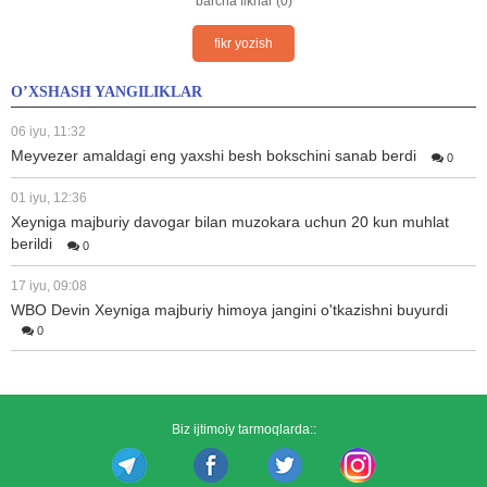
barcha fikrlar (0)
fikr yozish
O’XSHASH YANGILIKLAR
06 iyu, 11:32
Meyvezer amaldagi eng yaxshi besh bokschini sanab berdi
0
01 iyu, 12:36
Xeyniga majburiy davogar bilan muzokara uchun 20 kun muhlat
berildi
0
17 iyu, 09:08
WBO Devin Xeyniga majburiy himoya jangini o'tkazishni buyurdi
0
Biz ijtimoiy tarmoqlarda::