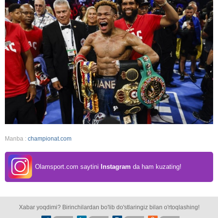
Manba :
championat.com
Olamsport.com saytini
Instagram
da ham kuzating!
Xabar yoqdimi? Birinchilardan bo'lib do'stlaringiz bilan o'rtoqlashing!