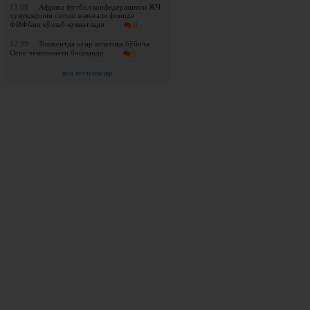
13:08
Африка футбол конфедерацияси ЖЧ
ҳуқуқларини сотиш жанжали фонида
ФИФАни қўллаб-қувватлади
0
12:39
Тошкентда оғир атлетика бўйича
Осиё чемпионати бошланди
0
яна янгиликлар