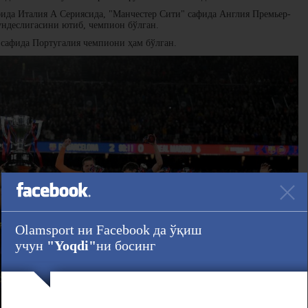
ида Италия А Сериясида, "Манчестер Сити" сафида Англия Премьер-
ундеслигасини ютиб, чемпион бўлган.
сафида Португалия чемпиони ҳам бўлган.
Olamsport ни Facebook да ўқиш
учун
"Yoqdi"
ни босинг