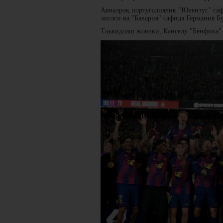
Аввалроқ португалиялик "Ювентус" саф
лигаси ва "Бавария" сафида Германия Б
Таъкидлаш жоизки, Канселу "Бенфика" 