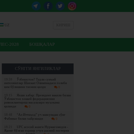
UZ
КИРИШ
ЕС-2028
БОШҚАЛАР
СЎНГГИ ЯНГИЛИКЛАР
19:59
Ўзбекистон? Турли сунъий
интеллектлар Шахмат Олимпиадаси ғолиби
ким бўлишини тахмин қилди
0
19:15
Яхши хабар: Президент вакили билан
Ўзбекистон хоккей федерациясини
ривожлантириш масалалари муҳокама
қилинди
0
18:48
“Ал Иттиҳод” уч мавсумдан сўнг
Фабиньо билан хайрлашди
0
18:21
UFC асосий жанги Нурмагомедов -
Ядонг бўлган турнир учун расмий постерни