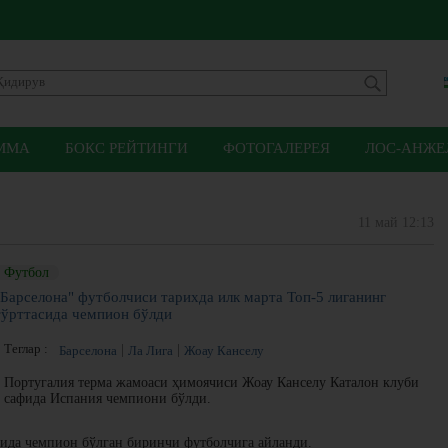
ММА
БОКС РЕЙТИНГИ
ФОТОГАЛЕРЕЯ
ЛОС-АНЖЕЛ
11 май 12:13
Футбол
"Барселона" футболчиси тарихда илк марта Топ-5 лиганинг
тўрттасида чемпион бўлди
Теглар :
Барселона
Ла Лига
Жоау Канселу
Португалия терма жамоаси ҳимоячиси Жоау Канселу Каталон клуби
сафида Испания чемпиони бўлди.
сида чемпион бўлган биринчи футболчига айланди.