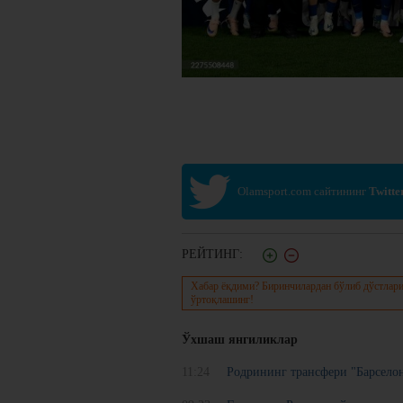
Olamsport.com сайтининг
Twitte
РЕЙТИНГ:
Хабар ёқдими? Биринчилардан бўлиб дўстлари
ўртоқлашинг!
Ўхшаш янгиликлар
11:24
Родрининг трансфери "Барсело