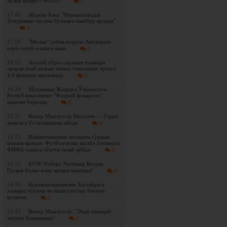
эълон қилди + ФОТО
0
17:49
Абдель-Азиз: "Нурмагомедов
Топурияни таслим бўлишга мажбур қилади"
0
17:18
"Милан" собиқ юлдузи Англиядан
клуб сотиб олишга яқин
0
16:53
Асосий тўрга саралаш турнири
орқали етиб келган теннисчимизнинг эртаги
1/4 финалда якунланди
0
16:24
Муҳаммад Жалудга Ўзбекистон
Республикасининг "Фахрий фуқароси"
мақоми берилди
0
15:57
Конор Макгрегор Махачев — Гэрри
жангига ўз тахминини айтди
0
15:33
Инфантинонинг кечирим сўраши
камлик қилади: Футболчилар касаба уюшмаси
ФИФА олдига тўртта талаб қўйди
0
14:52
БУМ! Роберт Уиттакер Богдан
Гусков билан жанг қилиш ниятида!
0
14:19
Курашчиларимизни Хитойдаги
халқаро турнир ва машғулотлар йиғини
кутяпти
0
13:45
Конор Макгрегор: "Энди ҳақиқий
меҳнат бошланади"
0