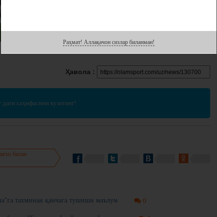
Раҳмат! Аллақачон сизлар биланман!
Ҳавола :
r
даги саҳифасини кузатинг!
нгиз билан
на"га тахминан қанчага тушиши маълум
0