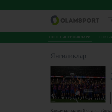
СПОРТ ЯНГИЛИКЛАРИ
БОКС/
Янгиликлар
Канселу тарихда топ-5 лиганинг тўртта