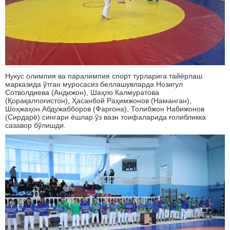
Нукус олимпия ва паралимпия спорт турларига тайёрлаш
марказида ўтган муросасиз беллашувларда Нозигул
Сотволдиева (Андижон), Шаҳло Калмуратова
(Қорақалпоғистон), Ҳасанбой Раҳимжонов (Наманган),
Шоҳжаҳон Абдужабборов (Фарғона), Толибжон Набижонов
(Сирдарё) сингари ёшлар ўз вазн тоифаларида ғолибликка
сазавор бўлишди.