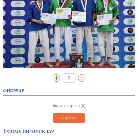
0
ФИКРЛАР
барча фикрлар (0)
фикр ёзиш
ЎХШАШ ЯНГИЛИКЛАР