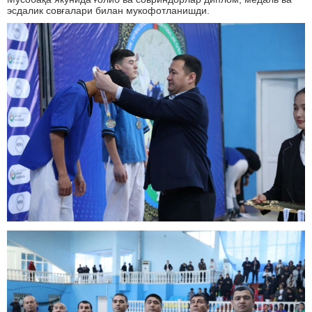
эсдалик совғалари билан мукофотланишди.