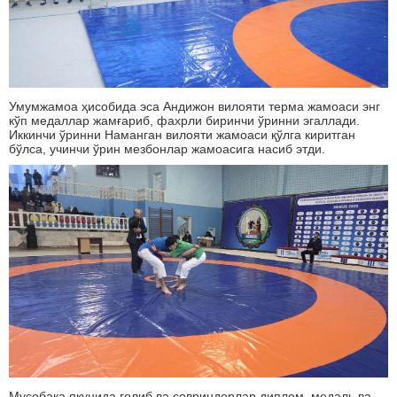
Умумжамоа ҳисобида эса Андижон вилояти терма жамоаси энг
кўп медаллар жамғариб, фахрли биринчи ўринни эгаллади.
Иккинчи ўринни Наманган вилояти жамоаси қўлга киритган
бўлса, учинчи ўрин мезбонлар жамоасига насиб этди.
Мусобақа якунида ғолиб ва совриндорлар диплом, медаль ва