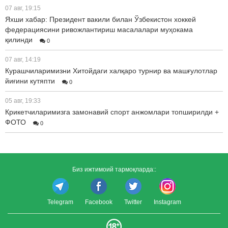
07 авг, 19:15
Яхши хабар: Президент вакили билан Ўзбекистон хоккей
федерациясини ривожлантириш масалалари муҳокама
қилинди
0
07 авг, 14:19
Курашчиларимизни Хитойдаги халқаро турнир ва машғулотлар
йиғини кутяпти
0
05 авг, 19:33
Крикетчиларимизга замонавий спорт анжомлари топширилди +
ФОТО
0
Биз ижтимоий тармоқларда::
Telegram
Facebook
Twitter
Instagram