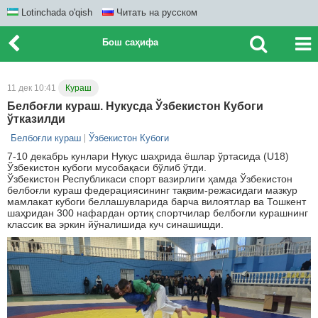
Lotinchada o'qish
Читать на русском
Бош саҳифа
11 дек 10:41
Кураш
Белбоғли кураш. Нукусда Ўзбекистон Кубоги
ўтказилди
Белбоғли кураш
Ўзбекистон Кубоги
7-10 декабрь кунлари Нукус шаҳрида ёшлар ўртасида (U18)
Ўзбекистон кубоги мусобақаси бўлиб ўтди.
Ўзбекистон Республикаси спорт вазирлиги ҳамда Ўзбекистон
белбоғли кураш федерациясининг тақвим-режасидаги мазкур
мамлакат кубоги беллашувларида барча вилоятлар ва Тошкент
шаҳридан 300 нафардан ортиқ спортчилар белбоғли курашнинг
классик ва эркин йўналишида куч синашишди.