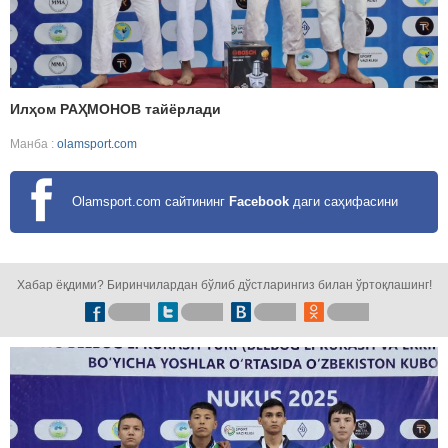
Илҳом РАҲМОНОВ тайёрлади
Манба :
olamsport.com
Olamsport.com сайтининг
Facebook
даги саҳифасини
кузатинг!
Хабар ёқдими? Биринчилардан бўлиб дўстларингиз билан ўртоқлашинг!