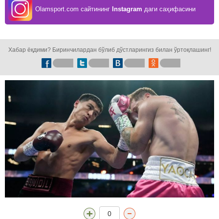
Olamsport.com сайтининг
Instagram
даги саҳифасини
кузатинг!
Хабар ёқдими? Биринчилардан бўлиб дўстларингиз билан ўртоқлашинг!
0