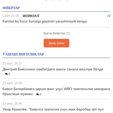
ФИКРЛАР
13/05 21:35
WORKOUT
+0
Kamtar bo'lovur bunaqa gapirish yarashmaydi senga
барча фикрлар (1)
фикр ёзиш
ЎХШАШ ЯНГИЛИКЛАР
23 июл, 16:17
Дмитрий Биволнинг навбатдаги жанги санаси маълум бўлди
0
23 июл, 13:58
Бивол Бетербиевга қарши жанг учун WBO чемпионлик камарини
бўшатиши мумкин
0
13 июл, 15:44
Умар Кремлёв: "Биволга трилогия учун икки баробар кўп пул