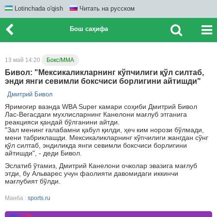
Lotinchada o'qish
Читать на русском
Бош саҳифа
13 май 14:20
Бокс/ММА
Бивол: "Мексикаликларнинг кўпчилиги қўл силтаб,
энди янги севимли боксчиси борлигини айтишди"
Дмитрий Бивол
Яримоғир вазнда WBA Super камари соҳиби Дмитрий Бивол
Лас-Вегасдаги мухлисларнинг Канелони мағлуб этганига
реакцияси қандай бўлганини айтди.
"Зал менинг ғалабамни қабул қилди, ҳеч ким норози бўлмади,
мени табриклашди. Мексикаликларнинг кўпчилиги жангдан сўнг
қўл силтаб, эндиликда янги севимли боксчиси борлигини
айтишди", - деди Бивол.
Эслатиб ўтамиз, Дмитрий Канелони очколар эвазига мағлуб
этди, бу Альварес учун фаолияти давомидаги иккинчи
мағлубият бўлди.
Манба :
sports.ru