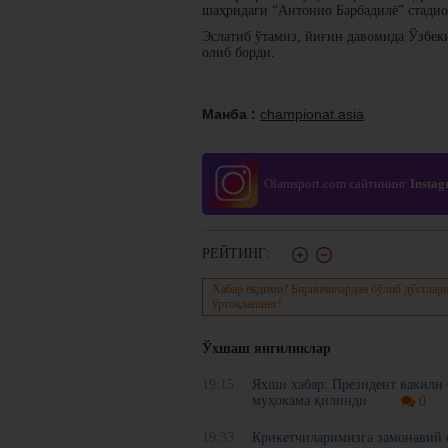
шаҳридаги “Антонио Барбадилё” стадио
Эслатиб ўтамиз, йиғин давомида Ўзбеки
олиб борди.
Манба :
championat.asia
Olamsport.com сайтининг
Insta
РЕЙТИНГ:
Хабар ёқдими? Биринчилардан бўлиб дўстлари
ўртоқлашинг!
Ўхшаш янгиликлар
19:15
Яхши хабар: Президент вакили
муҳокама қилинди
0
19:33
Крикетчиларимизга замонавий