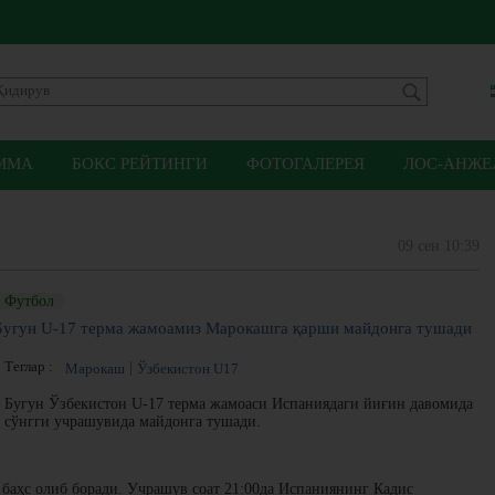
ММА
БОКС РЕЙТИНГИ
ФОТОГАЛЕРЕЯ
ЛОС-АНЖЕЛ
09 сен 10:39
Футбол
Бугун U-17 терма жамоамиз Марокашга қарши майдонга тушади
Теглар :
Марокаш
Ўзбекистон U17
Бугун Ўзбекистон U-17 терма жамоаси Испаниядаги йиғин давомида
сўнгги учрашувида майдонга тушади.
аҳс олиб боради. Учрашув соат 21:00да Испаниянинг Кадис