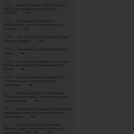
12:05
Шара Буллетнинг RAF лигасидаги
дебюти ватандошига қарши бўлади +
ПОСТЕР
0
11:43
Tўлиқ янгиланган Жаҳон
рейтингининг август ойи талқини эълон
қилинди
0
11:08
UFC Fight Night 284 иштирокчилари
тарозига чиқишди
0
10:44
"Барселона" сардори "Ливерпуль"га
ўтади
0
10:09
Асламжон Ортиқовнинг титул учун
реванш жанги қачон ўтказилиши маълум
бўлди
0
09:48
Ёш оғир атлетикачиларимиз Осиё
чемпионатидаги илк медални қўлга
киритишди
0
09:22
Японияга жўнаб кетган Рамазон
Темиров укаси Азизбек Темировнинг жанги
ҳақида гапирди
0
08:57
Инфантино жазманининг лавозимини
оширишда ва унга товон пули тўланишда
айбланмоқда
0
08:31
Расман! Суҳроббек Отажонов
Octagon League чемпионлик камари учун
жанг қилади + ПОСТЕР
0