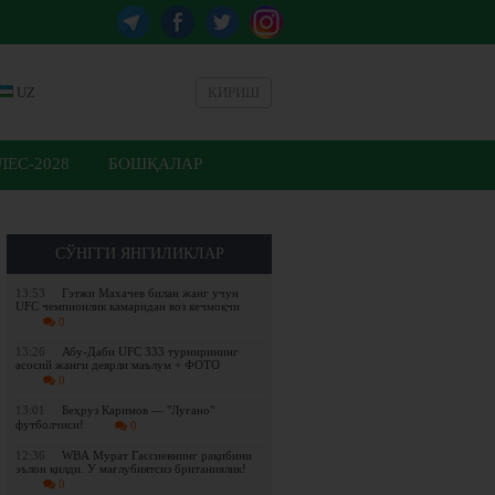
UZ
КИРИШ
ЕС-2028
БОШҚАЛАР
СЎНГГИ ЯНГИЛИКЛАР
13:53
Гэтжи Махачев билан жанг учун
UFC чемпионлик камаридан воз кечмоқчи
0
13:26
Абу-Даби UFC 333 турнирининг
асосий жанги деярли маълум + ФОТО
0
13:01
Беҳруз Каримов — "Лугано"
футболчиси!
0
12:36
WBА Мурат Гассиевнинг рақибини
эълон қилди. У мағлубиятсиз британиялик!
0