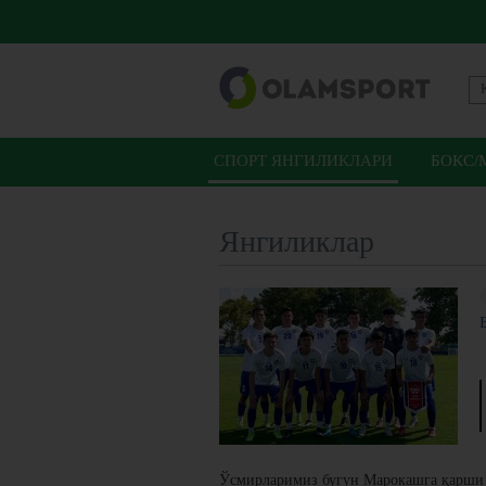
СПОРТ ЯНГИЛИКЛАРИ
БОКС/
Янгиликлар
Ўсмирларимиз бугун Марокашга қарши б