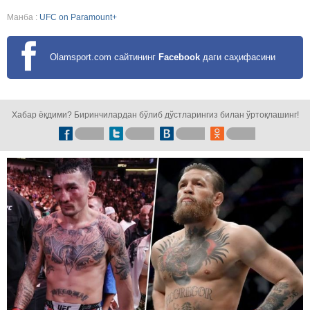
Манба :
UFC on Paramount+
Olamsport.com сайтининг
Facebook
даги саҳифасини
кузатинг!
Хабар ёқдими? Биринчилардан бўлиб дўстларингиз билан ўртоқлашинг!