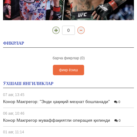
0
ФИКРЛАР
барча фикрлар (0)
фикр ёзиш
ЎХШАШ ЯНГИЛИКЛАР
07 авг, 13:45
Конор Макгрегор: "Энди ҳақиқий меҳнат бошланади"
0
06 авг, 10:46
Конор Макгрегор муваффақиятли операция қилинди
0
01 авг, 11:14