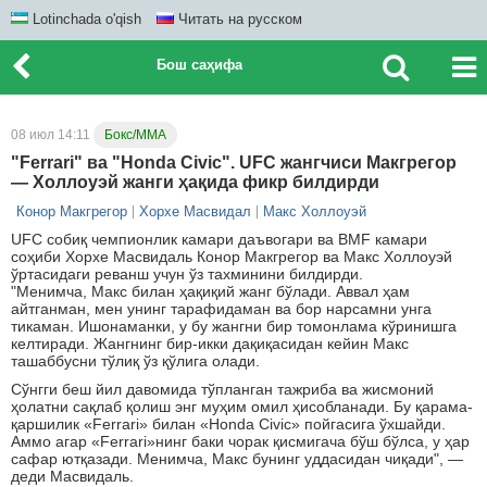
Lotinchada o'qish
Читать на русском
Бош саҳифа
08 июл 14:11
Бокс/ММА
"Ferrari" ва "Honda Civic". UFC жангчиси Макгрегор
— Холлоуэй жанги ҳақида фикр билдирди
Конор Макгрегор
Хорхе Масвидал
Макс Холлоуэй
UFC собиқ чемпионлик камари даъвогари ва BMF камари
соҳиби Хорхе Масвидаль Конор Макгрегор ва Макс Холлоуэй
ўртасидаги реванш учун ўз тахминини билдирди.
"Менимча, Макс билан ҳақиқий жанг бўлади. Аввал ҳам
айтганман, мен унинг тарафидаман ва бор нарсамни унга
тикаман. Ишонаманки, у бу жангни бир томонлама кўринишга
келтиради. Жангнинг бир-икки дақиқасидан кейин Макс
ташаббусни тўлиқ ўз қўлига олади.
Сўнгги беш йил давомида тўпланган тажриба ва жисмоний
ҳолатни сақлаб қолиш энг муҳим омил ҳисобланади. Бу қарама-
қаршилик «Ferrari» билан «Honda Civic» пойгасига ўхшайди.
Аммо агар «Ferrari»нинг баки чорак қисмигача бўш бўлса, у ҳар
сафар ютқазади. Менимча, Макс бунинг уддасидан чиқади", —
деди Масвидаль.