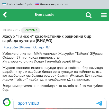
Lotinchada o'qish
Читать на русском
Бош саҳифа
13 июн 22:17
Бокс/ММА
Жасур "Тайсон" қозоғистонлик рақибини бир
зарбада қулатди (ВИДЕО)
Жасурбек Жўраев
Octagon 87
Ўзбекистонлик поп-ММА жангчиси Жасурбек "Тайсон" Жўраев
Octagon 87 турнирида иштирок этди.
Унга қозоғистонлик Ислам Генжебай рақиб бўлди.
Жўраев жангнинг иккинчи раунди давом этаётган бир паллада
рақибини кучли зарбаси билан ерга қулатди ва кейинги кетма-
кет зарбалари оқибатида рефери баҳсни тўхтатди. Шу тариқа,
Жасур "Тайсон" навбатдаги ғалабасини қўлга киритди.
Энди ҳамюртимизнинг ҳисобида 4 та ғалаба ва 2 та мағлубият
бор.