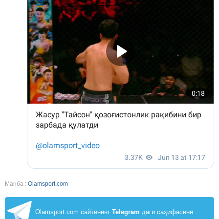
Манба :
Olamsport.com
Olamsport.com сайтининг
Telegram
даги саҳифасини