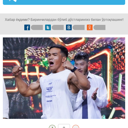
кузатинг!
Хабар ёқдими? Биринчилардан бўлиб дўстларингиз билан ўртоқлашинг!