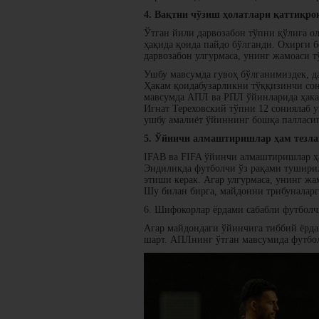
4. Вақтни чўзиш ҳолатлари қаттиқро
Ўтган йили дарвозабон тўпни қўлига о
ҳақида қоида пайдо бўлганди. Охирги 
дарвозабон улгурмаса, унинг жамоаси т
Ушбу мавсумда гувоҳ бўлганимиздек, да
Ҳакам қоидабузарликни тўққизинчи сони
мавсумда АПЛ ва РПЛ ўйинларида ҳака
Игнат Тереховский тўпни 12 сониялаб 
ушбу амалиёт ўйиннинг бошқа палласиг
5. Ўйинчи алмаштиришлар ҳам тезл
IFAB ва FIFA ўйинчи алмаштиришлар ҳа
Эндиликда футболчи ўз рақами туширил
этиши керак. Агар улгурмаса, унинг ж
Шу билан бирга, майдонни трибуналарга
6. Шифокорлар ёрдами сабабли футбол
Агар майдондаги ўйинчига тиббий ёрда
шарт. АПЛнинг ўтган мавсумида футбол