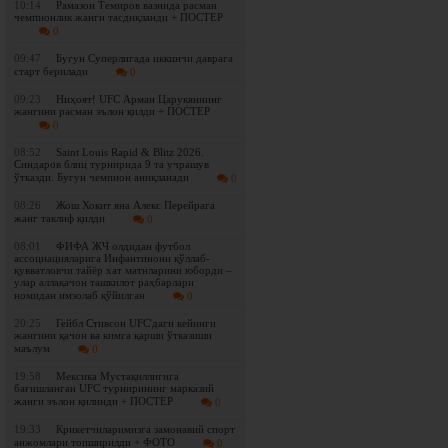
10:14
Рамазон Темиров вазнида расман
чемпионлик жанги тасдиқланди + ПОСТЕР
0
09:47
Бугун Суперлигада иккинчи даврага
старт берилади
0
09:23
Ниҳоят! UFC Арман Царукяннинг
жангини расман эълон қилди + ПОСТЕР
0
08:52
Saint Louis Rapid & Blitz 2026.
Синдаров блиц турнирида 9 та учрашув
ўтказди. Бугун чемпион аниқланади
0
08:26
Жош Хокит яна Алекс Перейрага
жанг таклиф қилди
0
08:01
ФИФА ЖЧ олдидан футбол
ассоциацияларига Инфантинони қўллаб-
қувватловчи тайёр хат матнларини юборди –
улар аллақачон ташкилот раҳбарлари
номидан имзолаб қўйилган
0
20:25
Гейбл Стивсон UFC'даги кейинги
жангини қачон ва кимга қарши ўтказиши
маълум
0
19:58
Мексика Мустақиллигига
бағишланган UFC турнирининг марказий
жанги эълон қилинди + ПОСТЕР
0
19:33
Крикетчиларимизга замонавий спорт
анжомлари топширилди + ФОТО
0