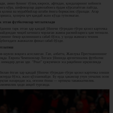
лади, аммо бунинг тўлиқ ижроси, афтидан, қоидаларнинг кейинги
ига кўра, шифокорлар дарвозабонга ёрдам кўрсатаётган пайтда,
 қолиш ва мураббийлар штаби ёнига бормаслик сўралади. Агар
ришса, ҳозирча ҳеч қандай жазо кўзда тутилмаган.
к этган футболчилар четлатилади
донни тарк этган ҳар қандай ўйинчи тўғридан-тўғри қизил карточка
майдондан чиқиб кетишга чорлаган жамоа расмийларига ҳам тегишли.
нинг бекор қилинишига сабаб бўлса, у ҳолда жамоага техник
 Кубогидаги жанжалли финал сабаб бўлди.
четлатиш
в-шувли воқеага асосланган. Гап, албатта, Жанлука Престианнининг
моқда. Европа Чемпионлар Лигаси ўйинида аргентиналик футболчи
а нимадир деган эди. “Реал” ҳужумчиси эса рақибини ирқчиликда
 билан ёпган ҳар қандай ўйинчи тўғридан-тўғри қизил карточка олиши
актерда бўлса, жазо қўлланмайди. Бу ерда ҳакамлар учун унчалик осон
уқтаи назаридан эса, оғизни ёпиш — ортиқча таваккалчилик.
шмовчилик ҳиди анқиб турганда.