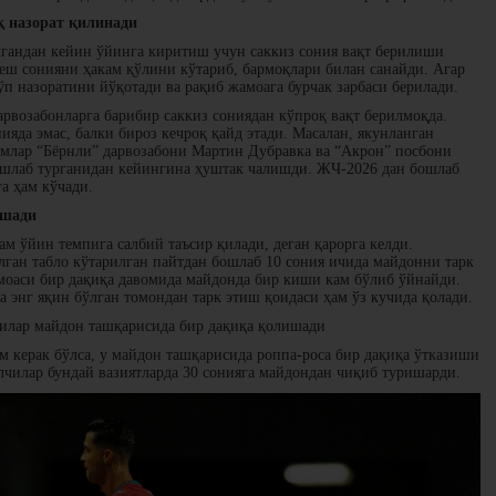
қ назорат қилинади
лгандан кейин ўйинга киритиш учун саккиз сония вақт берилиши
беш сонияни ҳакам қўлини кўтариб, бармоқлари билан санайди. Агар
ўп назоратини йўқотади ва рақиб жамоага бурчак зарбаси берилади.
рвозабонларга барибир саккиз сониядан кўпроқ вақт берилмоқда.
яда эмас, балки бироз кечроқ қайд этади. Масалан, якунланган
млар “Бёрнли” дарвозабони Мартин Дубравка ва “Акрон” посбони
ушлаб турганидан кейингина ҳуштак чалишди. ЖЧ-2026 дан бошлаб
а ҳам кўчади.
ашади
м ўйин темпига салбий таъсир қилади, деган қарорга келди.
ган табло кўтарилган пайтдан бошлаб 10 сония ичида майдонни тарк
амоаси бир дақиқа давомида майдонда бир киши кам бўлиб ўйнайди.
 энг яқин бўлган томондан тарк этиш қоидаси ҳам ўз кучида қолади.
чилар майдон ташқарисида бир дақиқа қолишади
м керак бўлса, у майдон ташқарисида роппа-роса бир дақиқа ўтказиши
чилар бундай вазиятларда 30 сонияга майдондан чиқиб туришарди.