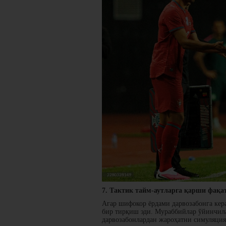
7. Тактик тайм-аутларга қарши фақа
Агар шифокор ёрдами дарвозабонга кера
бир тирқиш эди. Мураббийлар ўйинчила
дарвозабонлардан жароҳатни симуляци