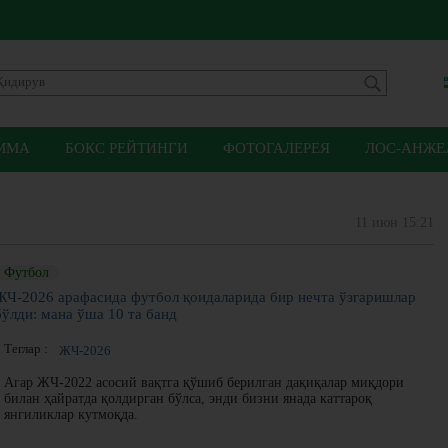
ММА
БОКС РЕЙТИНГИ
ФОТОГАЛЕРЕЯ
ЛОС-АНЖЕЛ
11 июн 15:21
Футбол
ЖЧ-2026 арафасида футбол қоидаларида бир нечта ўзгаришлар
бўлди: мана ўша 10 та банд
Теглар :
ЖЧ-2026
Агар ЖЧ-2022 асосий вақтга қўшиб берилган дақиқалар миқдори
билан ҳайратда қолдирган бўлса, энди бизни янада каттароқ
янгиликлар кутмоқда.