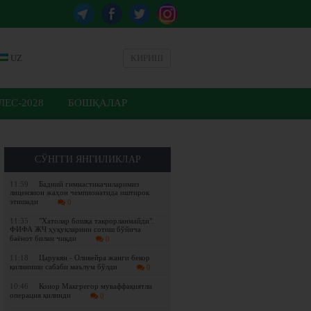
UZ
КИРИШ
ЕС-2028
БОШҚАЛАР
СЎНГГИ ЯНГИЛИКЛАР
11:59
Бадиий гимнастикачиларимиз
лицензион жаҳон чемпионатида иштирок
этишади
0
11:35
"Хатолар бошқа такрорланмайди".
ФИФА ЖЧ ҳуқуқларини сотиш бўйича
баёнот билан чиқди
0
11:18
Царукян - Оливейра жанги бекор
қилиниши сабаби маълум бўлди
0
10:46
Конор Макгрегор муваффақиятли
операция қилинди
0