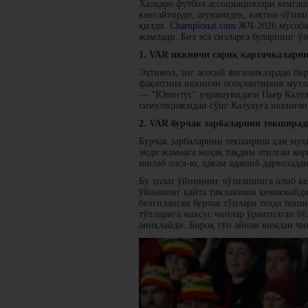
Халқаро футбол ассоциациялари кенга
кенгайтирди, шунингдек, вақтни чўзи
қилди.
Championat.com
ЖЧ-2026 мусобақ
жамлади. Биз эса сизларга буларнинг ў
1. VAR иккинчи сариқ карточкаларн
Эҳтимол, энг асосий янгиликлардан би
фақатгина иккинчи огоҳлантириш мутла
— “Ювентус” учрашувидаги Пьер Калулу
симуляциясидан сўнг Калулуга иккинчи 
2. VAR бурчак зарбаларини текширад
Бурчак зарбаларини текшириш ҳам муҳи
энди жамоага ноҳақ тақдим этилган кор
ишлаб олса-ю, ҳакам адашиб дарвозада
Бу ҳолат ўйиннинг чўзилишига олиб ке
ўйиннинг қайта тикланиши кечикмайдиг
белгиланган бурчак тўплари тезда тек
тўпларига махсус чиплар ўрнатилган бў
аниқлайди. Бироқ тўп айнан кимдан чи