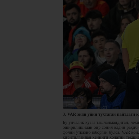
3. VAR энди ўйин тўхтаган пайтдаги
Бу унчалик кўзга ташланмайдиган, леки
оширилишидан бир сония олдин рақиби
фолни ўтказиб юборган бўлса, VAR қоид
киритилгандан кейинги ҳолатни текшир