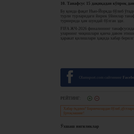
10. Танафсус 15 дақиқадан кўпроқ д
Бу қоида фақат Нью-Йоркда бўлиб ўта
турли турларидаги йирик ўйинлар тана
турнирида ҳам шундай бўлган эди.
FIFA ЖЧ-2026 финалининг танафсусид
уларнинг чиқишлари қанча давом этиши
ҳаракат қилишлари ҳақида хабар берилг
Olamsport.com сайтининг
Faceb
РЕЙТИНГ:
Хабар ёқдими? Биринчилардан бўлиб дўстлари
ўртоқлашинг!
Ўхшаш янгиликлар