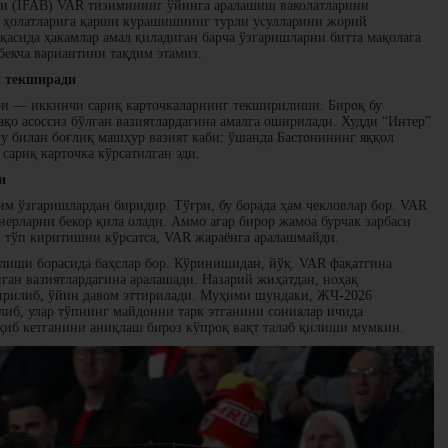
ши (IFAB) VAR тизимининг ўйинга аралашиш ваколатларини
ш ҳолатларига қарши курашишнинг турли усулларини жорий
асида ҳакамлар амал қиладиган барча ўзгаришларни битта мақолага
збекча вариантини тақдим этамиз.
и текширади
ри — иккинчи сариқ карточкаларнинг текширилиши. Бироқ бу
қо асоссиз бўлган вазиятлардагина амалга оширилади. Худди “Интер”
 билан боғлиқ машҳур вазият каби: ўшанда Бастонининг яққол
сариқ карточка кўрсатилган эди.
и
м ўзгаришлардан биридир. Тўғри, бу борада ҳам чекловлар бор. VAR
нерларни бекор қила олади. Аммо агар бирор жамоа бурчак зарбаси
н тўп киритишни кўрсатса, VAR жараёнга аралашмайди.
лиши борасида баҳслар бор. Кўринишидан, йўқ. VAR фақатгина
ан вазиятлардагина аралашади. Назарий жиҳатдан, ноҳақ
ширилиб, ўйин давом эттирилади. Муҳими шундаки, ЖЧ-2026
либ, улар тўпнинг майдонни тарк этганини сониялар ичида
қиб кетганини аниқлаш бироз кўпроқ вақт талаб қилиши мумкин.