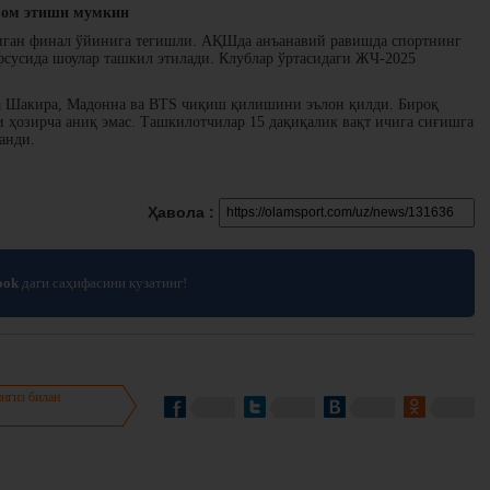
авом этиши мумкин
диган финал ўйинига тегишли. АҚШда анъанавий равишда спортнинг
фсусида шоулар ташкил этилади. Клублар ўртасидаги ЖЧ-2025
а Шакира, Мадонна ва BTS чиқиш қилишини эълон қилди. Бироқ
 ҳозирча аниқ эмас. Ташкилотчилар 15 дақиқалик вақт ичига сиғишга
анди.
Ҳавола :
ook
даги саҳифасини кузатинг!
нгиз билан