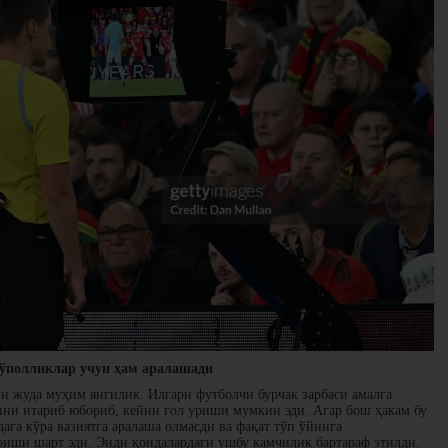
 қўполликлар учун ҳам аралашади
н жуда муҳим янгилик. Илгари футболчи бурчак зарбаси амалга
ни итариб юбориб, кейин гол уриши мумкин эди. Агар бош ҳакам бу
ага кўра вазиятга аралаша олмасди ва фақат тўп ўйинга
иши шарт эди. Энди қоидалардаги ушбу камчилик бартараф этилди.