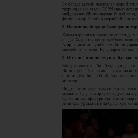
Бу борада қатъий чекловлар жорий эти
таҳририда акс этади. ESPN маълумотлар
майдондаги ўйинчилардан ўз жойларида
футболчилар барибир мураббий ёнига бо
8. Норозилик билдириб майдонни тар
Ҳакам қарорига норозилик сифатида май
олади. Худди шу қоида футболчиларни 
Агар жамоанинг ушбу намойиши учрашув
мағлубият ёзилади. Бу қарорга Африка
9. Оғизни ёпганлик учун майдондан 
Қоидалардаги яна бир банд яқиндаги шо
Винисиусга айтган гаплари ҳақида кет
оғзини қўли билан ёпиб, бразилияликк
айблади.
Энди оғзини қўли, елкаси ёки формаси
мумкин. Тўғри, агар суҳбат дўстона хар
бўлмаган вазифа турибди. Ўйинчилар н
Айниқса, ўртада озгина бўлса ҳам кели