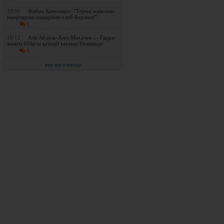
19:05
Фабио Каннаваро: "Терма жамоани
ёшартириш ишларини олиб борамиз"
0
18:12
Али Абдель-Азиз Махачев — Гарри
жанги бўйича қатъий тахмин билдирди
0
яна янгиликлар