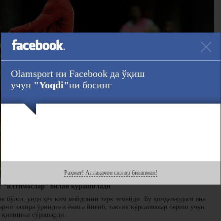
Olamsport ни Facebook да ўқиш
учун
"Yoqdi"
ни босинг
Раҳмат! Аллақачон сизлар биланман!
т “илтимослар” билан курашилади
к бўлса, унда ҳеч ким майдонни тарк этмайди. Бу қоидалардаги яна
рни захира ўриндиғи ёнига йиғиб, тактик кўрсатмалар бериш учун
я қилишни сўрашарди.