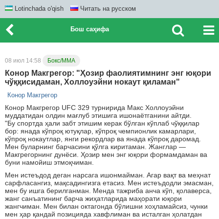
Lotinchada o'qish
Читать на русском
Бош саҳифа
08 июл 14:58
Бокс/ММА
Конор Макгрегор: "Ҳозир фаолиятимнинг энг юқори
чўққисидаман, Холлоуэйни нокаут қиламан"
Конор Макгрегор
Конор Макгрегор UFC 329 турнирида Макс Холлоуэйни
муддатидан олдин мағлуб этишига ишонаётганини айтди.
"Бу спортда ҳали забт этишим керак бўлган кўплаб чўққилар
бор: янада кўпроқ ютуқлар, кўпроқ чемпионлик камарлари,
кўпроқ нокаутлар, янги рекордлар ва янада кўпроқ даромад.
Мен буларнинг барчасини қўлга киритаман. Жанглар —
Макгрегорнинг дунёси. Ҳозир мен энг юқори формамдаман ва
буни намойиш этмоқчиман.
Мен истеъдод деган нарсага ишонмайман. Агар вақт ва меҳнат
сарфласангиз, мақсадингизга етасиз. Мен истеъдодли эмасман,
мен бу ишга берилганман. Менда тажриба анча кўп, қолаверса,
жанг санъатининг барча жиҳатларида маҳорати юқори
жангчиман. Мен билан октагонда бўлишни хоҳламайсиз, чунки
мен ҳар қандай позицияда хавфлиман ва исталган ҳолатдан