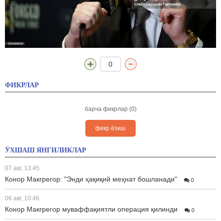
0
ФИКРЛАР
барча фикрлар (0)
фикр ёзиш
ЎХШАШ ЯНГИЛИКЛАР
07 авг, 13:45
Конор Макгрегор: "Энди ҳақиқий меҳнат бошланади"
0
06 авг, 10:46
Конор Макгрегор муваффақиятли операция қилинди
0