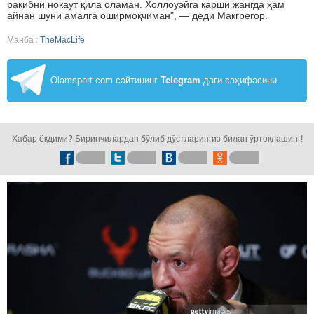
рақибни нокаут қила оламан. Холлоуэйга қарши жангда ҳам
айнан шуни амалга оширмоқчиман", — деди Макгрегор.
Манба :
TheMacLife
Olamsport.com сайтининг
Telegram
даги саҳифасини
кузатинг!
Хабар ёқдими? Биринчилардан бўлиб дўстларингиз билан ўртоқлашинг!