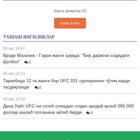
барча фикрлар (0)
фикр ёзиш
ЎХШАШ ЯНГИЛИКЛАР
06 авг, 18:47
Брэди Махачев - Гэрри жанги ҳақида: "Бир дарвоза олдидаги
футбол"
0
06 авг, 18:13
Таркибида 12 та жанги бор UFC 331 турнирининг тўлиқ карди
тасдиқланди
0
06 авг, 15:50
Дана Уайт UFC`ни сотиб олишдан олдин қандай қилиб 380 000
доллар ишлаб топганини айтиб берди
0