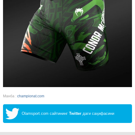
Манба :
championat.com
Olamsport.com сайтининг
Twitter
даги саҳифасини
кузатинг!