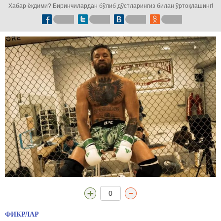
Хабар ёқдими? Биринчилардан бўлиб дўстларингиз билан ўртоқлашинг!
0
ФИКРЛАР