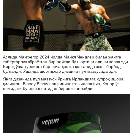
Аслида Макгрегор 2024 йилда Майкл Чендлер билан жангга
тайёргарлик кўраётган бир пайтда бу шортини олиши керак эди.
Бироқ ўша турнирга бир неча ҳафта қолганида жанг барбод
бўлганди. Ўшанда шортиклар дизайни пул мавзусида эди.
Янги дизайнда пул мавзуси ўрнига Ирландияга кўпроқ ишора
қилинган. Bloody Elbow нашрининг таъкидлашича, Конор ўз
номидаги бу икки шортидан бирини танлайди.