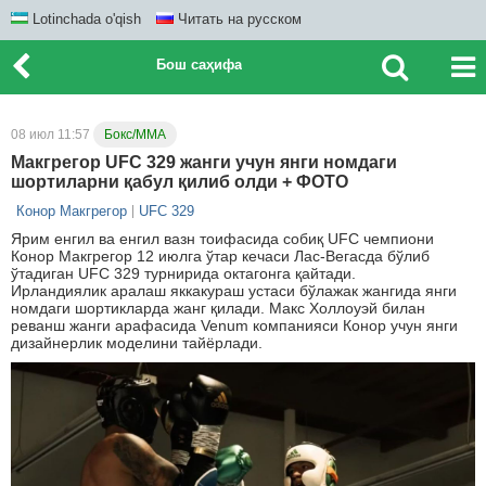
Lotinchada o'qish
Читать на русском
Бош саҳифа
08 июл 11:57
Бокс/ММА
Макгрегор UFC 329 жанги учун янги номдаги
шортиларни қабул қилиб олди + ФОТО
Конор Макгрегор
UFC 329
Ярим енгил ва енгил вазн тоифасида собиқ UFC чемпиони
Конор Макгрегор 12 июлга ўтар кечаси Лас-Вегасда бўлиб
ўтадиган UFC 329 турнирида октагонга қайтади.
Ирландиялик аралаш яккакураш устаси бўлажак жангида янги
номдаги шортикларда жанг қилади. Макс Холлоуэй билан
реванш жанги арафасида Venum компанияси Конор учун янги
дизайнерлик моделини тайёрлади.