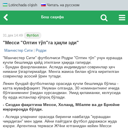
Lotinchada o'qish
Читать на русском
Бош саҳифа
31 дек 14:49
Футбол
"Месси "Олтин тўп"га ҳақли эди"
Манчестер Сити
Родри
"Манчестер Сити" футболчиси Родри "Олтин тўп" учун курашда
кучли бешликда қайд этилгани ҳақида гапирди.
- Бундан фахрланаман. Аслида индивидуал совринлар ҳеч
нимани ўзгартирмайди. Менга жамоа билан қўлга киритилган
совринлар асосий ўрин тутади.
Лекин бундай футболчилар орасида кучли бешликда бўлиш -
катта муваффақият. Умуман олганда, 30 номинантнинг ичида
бўлганимнинг ўзидан хурсандман. Умид қиламанки, келгусида
бу ерда испанлар кўпроқ бўлади.
- Сиздан фақатгина Месси, Холанд, Мбаппе ва де Брюйне
юқорироқда бўлди.
- Аслида уларнинг орасида биринчи навбатда "курашдан
чиқадиган" мен эдим. Айни пайтдаги футбол даражаси жуда
юқори. Аргентина термаси ЖЧни ютганидан кейин Месси