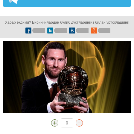
кузатинг!
Хабар ёқдими? Биринчилардан бўлиб дўстларингиз билан ўртоқлашинг!
0