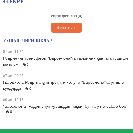
ФИКРЛАР
барча фикрлар (0)
фикр ёзиш
ЎХШАШ ЯНГИЛИКЛАР
07 авг, 11:24
Родрининг трансфери "Барселона"га тахминан қанчага тушиши
маълум
0
07 авг, 09:23
Гвардиола Родрига қўнғироқ қилиб, уни "Барселона"га ўтишга
кўндирди
0
06 авг, 15:18
“Барселона” Родри учун курашдан чиқди: бунга учта сабаб бор
0