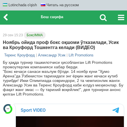
Lotinchada o'qish
Читать на русском
Бош саҳифа
29 сен 15:23
Бокс/ММА
Ноябрь ойида проф бокс оқшоми ўтказилади, Усик
ва Кроуфорд Тошкентга келади (ВИДЕО)
Теренс Кроуфорд
Александр Усик
Lift Promotions
Бу ҳақда турнир ташкилотчиси ҳисобланган Lift Promotions
промоутерлик компанияси хабар берди.
"Бокс кечаси санаси маълум бўлди. 14 ноябр куни "Ҳумо
Арена"да Ўзбекистон тарихидаги энг ёрқин жанг кечаси кутиб
турибди! Икки Олимпиада совриндори, 2 та чемпионлик жанги.
Александр Усик ва Теренс Кроуфорд каби юлдуз меҳмонлар. Бу
фақат жанг эмас — бу тарихий воқейлик!", дея турнирни анонс
қилган Lift Promotions.