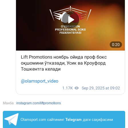
Манба :
instagram.com/liftpromotions
Olamsport.com сайтининг
Telegram
даги саҳифасини