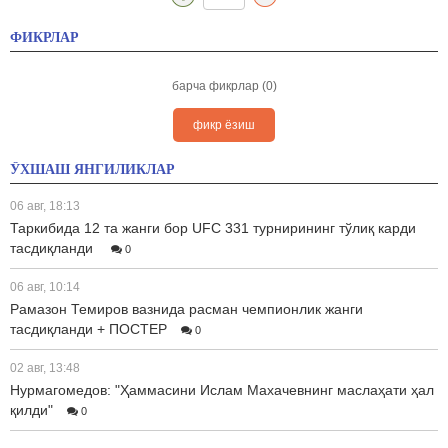
ФИКРЛАР
барча фикрлар (0)
фикр ёзиш
ЎХШАШ ЯНГИЛИКЛАР
06 авг, 18:13
Таркибида 12 та жанги бор UFC 331 турнирининг тўлиқ карди
тасдиқланди
0
06 авг, 10:14
Рамазон Темиров вазнида расман чемпионлик жанги
тасдиқланди + ПОСТЕР
0
02 авг, 13:48
Нурмагомедов: "Ҳаммасини Ислам Махачевнинг маслаҳати ҳал
қилди"
0