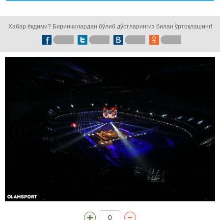
кузатинг!
Хабар ёқдими? Биринчилардан бўлиб дўстларингиз билан ўртоқлашинг!
0